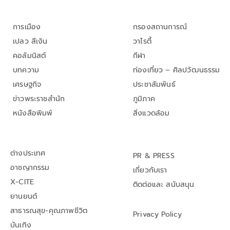
การเมือง
กรองสถานการณ์
เปลว สีเงิน
วาไรตี้
คอลัมนิสต์
กีฬา
บทความ
ท่องเที่ยว – ศิลปวัฒนธรรม
เศรษฐกิจ
ประชาสัมพันธ์
ข่าวพระราชสำนัก
ภูมิภาค
หนังสือพิมพ์
สิ่งแวดล้อม
ต่างประเทศ
PR & PRESS
อาชญากรรม
เกี่ยวกับเรา
X-CITE
ติดต่อและ สนับสนุน
ยานยนต์
สาธารณสุข-คุณภาพชีวิต
Privacy Policy
บันเทิง