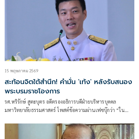
15 พฤษภาคม 2569
สะท้อนจิตใต้สำนึก! คำมั่น 'เท้ง' หลังรับสนอง
พระบรมราชโองการ
รศ.หริรักษ์ สูตะบุตร อดีตรองอธิการบดีฝ่ายบริหารบุคคล
มหาวิทยาลัยธรรมศาสตร์ โพสต์ข้อความผ่านเฟซบุ๊กว่า “ใน
ฐานะผู้นำฝ่ายค้านในสภาผู้แทนราษฎรครับ ผมขอให้คำมั่น
สัญญาต่อพ่อแม่พี่น้องประชาชน