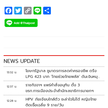
F
T
C
Li
S
ac
wi
o
n
h
e
tt
p
e
ar
b
er
y
e
o
Li
o
n
k
k
NEWS UPDATE
โฆษกรัฐบาล ชูมาตรการลดค่าครองชีพ ตรึง
13:32 น.
LPG 423 บาท ‘ไทยช่วยไทยพลัส’ ดันเงินหมุน
แสนล้าน
ราชกิจจาฯ แพร่คำสั่งอนุทิน ตั้ง 3
12:37 น.
ขรก.การเมืองประจำสำนักเลขาธิการนายกฯ
HPV ภัยเงียบใกล้ตัว ชะล่าใจไม่ได้ หญิงไทย
12:28 น.
ติดเชื้อเฉลี่ย 9 ราย/วัน