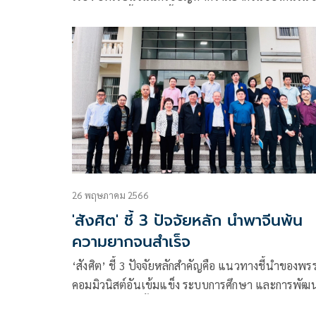
ได้สำเร็จ มีเนื้อหาดังนี้ อะไรที่ดี ทำยาก ไม่ได้ประโยช
เข้าตัว นักการเมืองไทย รัฐบาลไทยไม่ทำหรอกครับ
เพราะไม่ใช่รสนิยมของเขา
26 พฤษภาคม 2566
'สังศิต' ชี้ 3 ปัจจัยหลัก นำพาจีนพ้น
ความยากจนสำเร็จ
‘สังศิต’ ชี้ 3 ปัจจัยหลักสำคัญคือ แนวทางชี้นำของพรรค
คอมมิวนิสต์อันเข้มแข็ง ระบบการศึกษา และการพัฒ
เทคโนโลยีใหม่ตั้งแต่ระดับหมู่บ้าน นำพาจีนพ้นความ