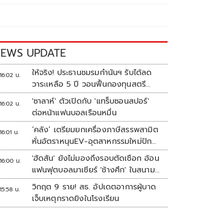
EWS UPDATE
ให้จริง! ประธานชมรมกำนันฯ รับได้ลด
16:02 น.
วาระเหลือ 5 ปี วอนฟื้นกองทุนสตรี
อำเภอละล้าน
'ซาลาห์' ตัวเปิดกับ 'แทร็บซอนสปอร์'
16:02 น.
ต่อหน้าแฟนบอลเรือนหมื่น
‘คลัง’ เตรียมยกเครื่องภาษีสรรพสามิต
16:01 น.
หั่นอัตราหนุนEV-อุตสาหกรรมใหม่ปัก
หมุดไทย
'ฮัดสัน' ยังไม่มองถึงรอบตัดเชือก อ้อน
16:00 น.
แฟนฟุตบอลมาเชียร์ 'ช้างศึก' ในสนาม
ดวล 'เมียนมา'
วิกฤต 9 ราย! สธ. อัปเดตอาการผู้บาด
15:58 น.
เจ็บเหตุกราดยิงในโรงเรียน