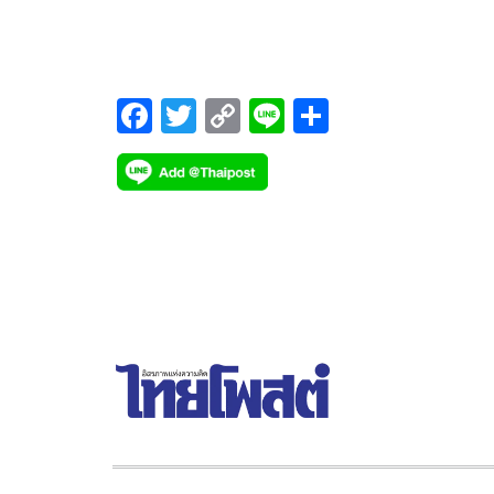
ยากจนสำเร็จ
F
T
C
Li
S
ac
wi
o
n
h
e
tt
p
e
ar
b
er
y
e
o
Li
o
n
k
k