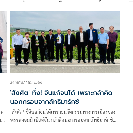
น์
ไทยเรียนรู้จากจีนได้แต่ลอกเลียนแบบไม่ได้ เหตุคนละ
ระบอบปกครอง ยันประสิทธิภาพฝายแกนดินซีเมนต์
ต้นทุนต่ำก่อสร้างเร็ว แก้จน-แล้งซ้ำซากได้
24 พฤษภาคม 2566
'สังศิต' ทึ่ง! จีนแก้จนได้ เพราะกล้าคิด
นอกกรอบจากลัทธิมาร์กซ์
‘สังศิต’ ชี้จีนแก้จนได้เพราะนวัตกรรมทางการเมืองของ
นา
พรรคคอมมิวนิสต์จีน กล้าคิดนอกกรอบจากลัทธิมาร์กซ์
โดยคำนึงถึงสภาพความเป็นจริงของประเทศและโลกยุค