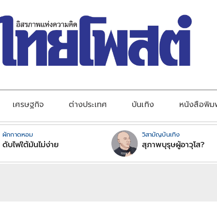
เศรษฐกิจ
ต่างประเทศ
บันเทิง
หนังสือพิม
ผักกาดหอม
วิสามัญบันเทิง
ดับไฟใต้มันไม่ง่าย
สุภาพบุรุษผู้อาวุโส?