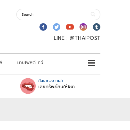
LINE : @THAIPOST
พ์
ไทยโพสต์ ทีวี
คันปากอยากเล่า
เลขทรัพย์สินให้โชค