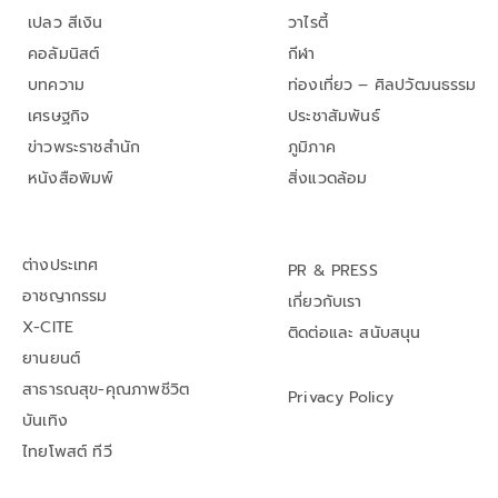
เปลว สีเงิน
วาไรตี้
คอลัมนิสต์
กีฬา
บทความ
ท่องเที่ยว – ศิลปวัฒนธรรม
เศรษฐกิจ
ประชาสัมพันธ์
ข่าวพระราชสำนัก
ภูมิภาค
หนังสือพิมพ์
สิ่งแวดล้อม
ต่างประเทศ
PR & PRESS
อาชญากรรม
เกี่ยวกับเรา
X-CITE
ติดต่อและ สนับสนุน
ยานยนต์
สาธารณสุข-คุณภาพชีวิต
Privacy Policy
บันเทิง
ไทยโพสต์ ทีวี