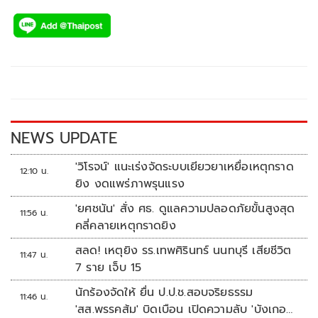
ac
wi
o
n
h
e
tt
p
e
ar
b
er
y
e
o
Li
o
n
k
k
NEWS UPDATE
'วิโรจน์' แนะเร่งจัดระบบเยียวยาเหยื่อเหตุกราด
12:10 น.
ยิง งดแพร่ภาพรุนแรง
'ยศชนัน' สั่ง ศธ. ดูแลความปลอดภัยขั้นสูงสุด
11:56 น.
คลี่คลายเหตุกราดยิง
สลด! เหตุยิง รร.เทพศิรินทร์ นนทบุรี เสียชีวิต
11:47 น.
7 ราย เจ็บ 15
นักร้องจัดให้ ยื่น ป.ป.ช.สอบจริยธรรม
11:46 น.
'สส.พรรคส้ม' บิดเบือน เปิดความลับ 'บังเกอร์