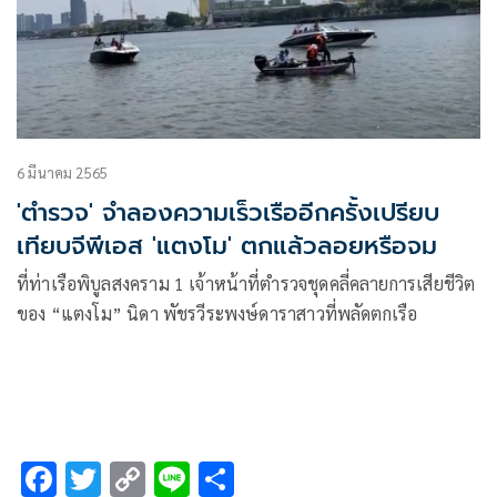
6 มีนาคม 2565
'ตำรวจ' จำลองความเร็วเรืออีกครั้งเปรียบ
เทียบจีพีเอส 'แตงโม' ตกแล้วลอยหรือจม
ที่ท่าเรือพิบูลสงคราม 1 เจ้าหน้าที่ตำรวจชุดคลี่คลายการเสียชีวิต
ของ “แตงโม” นิดา พัชรวีระพงษ์ดาราสาวที่พลัดตกเรือ
F
T
C
Li
S