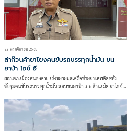
27 พฤศจิกายน 2565
ล่าก๊วนค้ายาโยงคนขับรถบรรทุกน้ำมัน ขน
ยาบ้า ไอซ์ อี
ผกก.สภ.เมืองหนองคาย เร่งขยายผลเครือข่ายยาเสพติดหลัง
จับกุมคนขับรถบรรทุกน้ำมัน ลอบขนยาบ้า 3.8 ล้านเม็ด ยาไอซ์
และยาอี เข้าประเทศ ถอดจีพีเอสออกหวั่นบริษัทติดตาม