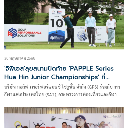
SAT-GPS Junior Golf Camp 2025 ระหว่างวันที่ 16–18
มิถุนายน 2568 ณ สนามเลควิว รีสอร์ท แอนด์ กอล์ฟ คลับ
จังหวัดเพชรบุรี โดยมีเยาวชนนักกอล์ฟจำนวน 30 คน ที่ผ่านการ
คัดเลือกจากการแข่งขัน เอสเอที-จีพีเอส จูเนียร์ ทัวร์ พรีเซนเตด
บาย กามิน เข้าร่วมแคมป์ เพื่อเสริมสร้างทักษะและความเข้าใจ
เชิงลึกในเกมกอล์ฟ พร้อมยกระดับแนวทางการฝึกซ้อมด้วยการ
ประยุกต์ใช้ข้อมูลสถิติและเทคโนโลยีล้ำสมัยอย่างเป็นระบบ
30 พฤษภาคม 2568
'จีพีเอส'ลุยสนามปิดท้าย 'PAPPLE Series
Hua Hin Junior Championships' ที่
เพชรบุรี
บริษัท กอล์ฟ เพอร์ฟอร์แมนซ์ โซลูชั่น จำกัด (GPS) ร่วมกับ การ
กีฬาแห่งประเทศไทย (SAT), กระทรวงการท่องเที่ยวและกีฬา
เปิดศึกดวลสวิงกอล์ฟเยาวชน “เอสเอที-จีพีเอส จูเนียร์ ทัวร์
2025 พรีเซนเตด บาย การ์มิน” สนามที่ 6 รายการ PAPPLE
Series Hua Hin Junior Championships โดยแชมป์รุ่นวาร์ซิตี้ ทุก
สนามได้สิทธิ์ร่วมแข่งขันรายการ เอฟซีจี คัลลาเวย์ เวิลด์