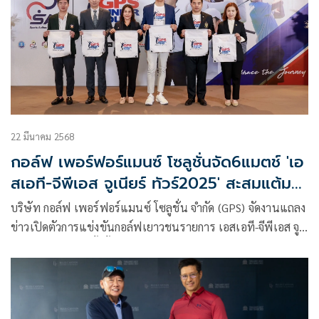
แชมเปี้ยนชิพ ที่ประเทศสหรัฐอเมริกา และนักกอล์ฟที่มีคะแนน
สะสมสูงสุด 30 คน ได้สิทธิ์เข้าแคมป์พัฒนาฝีมือ “เอสเอที-จีพี
เอส จูเนียร์ กอล์ฟ แคมป์” หลังจบฤดูกาล โดยสนามสุดท้ายเปิด
รับสมัครแล้ววันนี้ พร้อมชิงรางวัลมูลค่ารวมกว่า 150,000 บาท ที่
สนามกอล์ฟ ปาล์มฮิลส์ กอล์ฟ คลับ แอนด์ เรสซิเดนซ์ จ.เพชรบุรี
ระหว่างวันที่ 6-8 มิถุนายน 2568
22 มีนาคม 2568
กอล์ฟ เพอร์ฟอร์แมนซ์ โซลูชั่นจัด6แมตช์ 'เอ
สเอที-จีพีเอส จูเนียร์ ทัวร์2025' สะสมแต้ม
สมัครเล่นโลก
บริษัท กอล์ฟ เพอร์ฟอร์แมนซ์ โซลูชั่น จำกัด (GPS) จัดงานแถลง
ข่าวเปิดตัวการแข่งขันกอล์ฟเยาวชนรายการ เอสเอที-จีพีเอส จู
เนียร์ ทัวร์ 2025 ทั้งสิ้น 6 รายการ โดยมีวัตถุประสงค์เพื่อ
พัฒนาการแข่งขันกอล์ฟระดับเยาวชน ที่เน้นการพัฒนาตัวนัก
กอล์ฟจากการใช้สถิติของการแข่งขันไปพัฒนาทักษะต่างๆ ภาย
ใต้คอนเซ็ปต์ “Embrace The Journey”