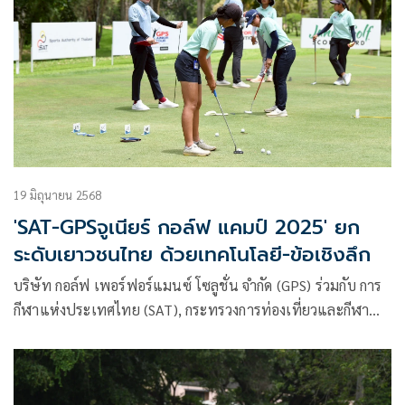
19 มิถุนายน 2568
'SAT-GPSจูเนียร์ กอล์ฟ แคมป์ 2025' ยก
ระดับเยาวชนไทย ด้วยเทคโนโลยี-ข้อเชิงลึก
บริษัท กอล์ฟ เพอร์ฟอร์แมนซ์ โซลูชั่น จำกัด (GPS) ร่วมกับ การ
กีฬาแห่งประเทศไทย (SAT), กระทรวงการท่องเที่ยวและกีฬา
และสมาคมสนามกอล์ฟไทย, อุดมพานิช, Titleist Thailand,
Garmin Thailand, RBS, About Grass, TDC, STAN, Excellent
Golf, สวนน้ำวานา นาวา และ อันดามันดา ภูเก็ต จัดโครงการ