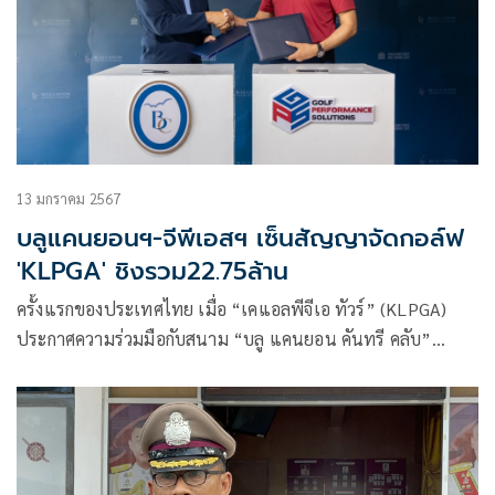
13 มกราคม 2567
บลูแคนยอนฯ-จีพีเอสฯ เซ็นสัญญาจัดกอล์ฟ
'KLPGA' ชิงรวม22.75ล้าน
ครั้งแรกของประเทศไทย เมื่อ “เคแอลพีจีเอ ทัวร์” (KLPGA)
ประกาศความร่วมมือกับสนาม “บลู แคนยอน คันทรี คลับ”
จ.ภูเก็ต จัดแข่งขันกอล์ฟอาชีพสตรี ด้วยสัญญารวม 3 ปี