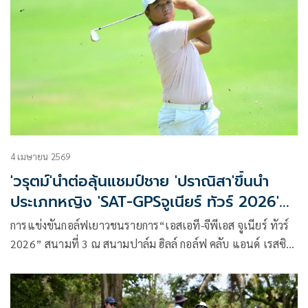
4 เมษายน 2569
'วรุตม์'นำต่อลุ้นแชมป์ชาย 'ปราณิสา'ขึ้นนำ
ประเภทหญิง 'SAT-GPSจูเนียร์ ทัวร์ 2026'ที่
ปาล์มฮิลล์ฯ
การแข่งขันกอล์ฟเยาวชนรายการ“เอสเอที-จีพีเอส จูเนียร์ ทัวร์
2026” สนามที่ 3 ณ สนามปาล์ม ฮิลล์ กอล์ฟ คลับ แอนด์ เรสซิ
เดนซ์ จังหวัดเพชรบุรี ดำเนินการจัดการแข่งขันโดย กอล์ฟ เพ
อร์ฟอร์แมนซ์ โซลูชั่น (GPS) ภายใต้การสนับสนุนจากการกีฬา
แห่งประเทศไทย (กกท.)