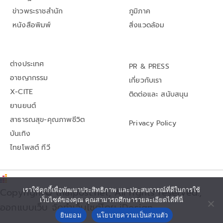
ข่าวพระราชสำนัก
ภูมิภาค
หนังสือพิมพ์
สิ่งแวดล้อม
ต่างประเทศ
PR & PRESS
อาชญากรรม
เกี่ยวกับเรา
X-CITE
ติดต่อและ สนับสนุน
ยานยนต์
สาธารณสุข-คุณภาพชีวิต
Privacy Policy
บันเทิง
ไทยโพสต์ ทีวี
Copyright© thaipost.net, All rights reserved.,
เราใช้คุกกี้เพื่อพัฒนาประสิทธิภาพ และประสบการณ์ที่ดีในการใช้
เว็บไซต์ของคุณ คุณสามารถศึกษารายละเอียดได้ที่นี่
ออกแบบเว็บ จัดทำเว็บไซต์โดย iDesign
ยินยอม
นโยบายความเป็นส่วนตัว