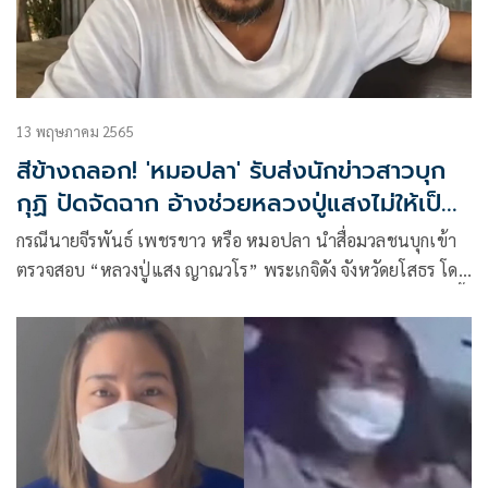
13 พฤษภาคม 2565
สีข้างถลอก! 'หมอปลา' รับส่งนักข่าวสาวบุก
กุฏิ ปัดจัดฉาก อ้างช่วยหลวงปู่แสงไม่ให้เป็น
เหยื่อ
กรณีนายจีรพันธ์ เพชรขาว หรือ หมอปลา นำสื่อมวลชนบุกเข้า
ตรวจสอบ “หลวงปู่แสง ญาณวโร” พระเกจิดัง จังหวัดยโสธร โดย
กล่าวหาว่าลวนลามจับหน้าอกญาติโยมที่เป็นหญิงสาว จนตอนนี้
กระแสเริ่มตีกลับ