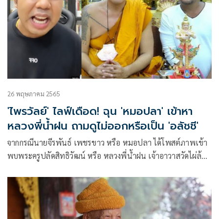
26 พฤษภาคม 2565
'ไพรวัลย์' ไลฟ์เดือด! ฉุน 'หมอปลา' เข้าหา
หลวงพี่น้ำฝน ถามดูไม่ออกหรือเป็น 'อลัชชี'
จากกรณีนายจีรพันธ์ เพชรขาว หรือ หมอปลา ได้โพสต์ภาพเข้า
พบพระครูปลัดสิทธิวัฒน์ หรือ หลวงพี่น้ำฝน เจ้าอาวาสวัดไผ่ล้อม
จังหวัดนครปฐม พร้อมเขียนข้อความบนเฟซบุ๊กว่า หน้าที่พุทธ
บริษัท4ต้องปกป้องศาสนาต่อไป มือปราบอลัชชีเข้าตามตอกออก
ตามประตู น้อมรับคำสอนของหลวงพี่น้ำฝน สาธุ