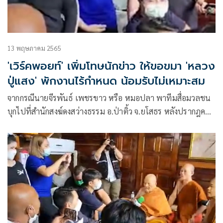
13 พฤษภาคม 2565
'เวิร์คพอยท์' เพิ่มโทษนักข่าว ให้ขอขมา 'หลวง
ปู่แสง' พักงานไร้กำหนด น้อมรับไม่เหมาะสม
จากกรณีนายจีรพันธ์ เพชรขาว หรือ หมอปลา พาทีมสื่อมวลชน
บุกไปที่สำนักสงฆ์ดงสว่างธรรม อ.ป่าติ้ว จ.ยโสธร หลังปรากฎคลิป
กล่าวหาว่า หลวงปู่แสง ญาณวโร คุกคามทางเพศผู้หญิง กลาย
เป็นที่วิพากษ์วิจารณ์จำนวนมาก หนึ่งในนั้นมีประเด็นที่นักข่าว
หญิงรายหนึ่ง