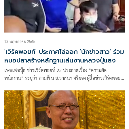
13 พฤษภาคม 2565
'เวิร์คพอยท์' ประกาศไล่ออก 'นักข่าวสาว' ร่วม
หมอปลาสร้างหลักฐานเล่นงานหลวงปู่แสง
เพจเฟซบุ๊ก ข่าวเวิร์คพอยท์ 23 ประกาศเรื่อง “ความผิด
พนักงาน” ระบุว่า ตามที่ น.ส.วาสนา ศรีผ่อง ผู้สื่อข่าวเวิร์คพอยท์
ได้ทำผิดจริยธรรมและจรรยาบรรณในวิชาชีพสื่อมวลชน ในการ
ทำข่าวของหลวงปู่แสง โดยมีความผิดดังนี้