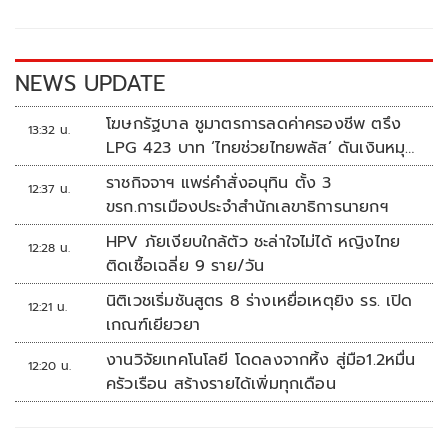
o
Li
o
n
k
k
NEWS UPDATE
โฆษกรัฐบาล ชูมาตรการลดค่าครองชีพ ตรึง
13:32 น.
LPG 423 บาท ‘ไทยช่วยไทยพลัส’ ดันเงินหมุน
แสนล้าน
ราชกิจจาฯ แพร่คำสั่งอนุทิน ตั้ง 3
12:37 น.
ขรก.การเมืองประจำสำนักเลขาธิการนายกฯ
HPV ภัยเงียบใกล้ตัว ชะล่าใจไม่ได้ หญิงไทย
12:28 น.
ติดเชื้อเฉลี่ย 9 ราย/วัน
นิติเวชเริ่มชันสูตร 8 ร่างเหยื่อเหตุยิง รร. เปิด
12:21 น.
เกณฑ์เยียวยา
งานวิจัยเทคโนโลยี โดดลงจากหิ้ง สู่มือ1.2หมื่น
12:20 น.
ครัวเรือน สร้างรายได้เพิ่มทุกเดือน