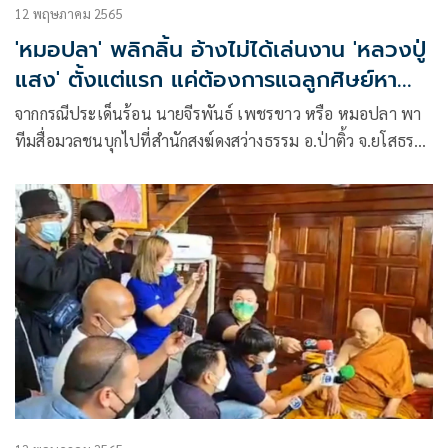
12 พฤษภาคม 2565
'หมอปลา' พลิกลิ้น อ้างไม่ได้เล่นงาน 'หลวงปู่
แสง' ตั้งแต่แรก แค่ต้องการแฉลูกศิษย์หา
ประโยชน์
จากกรณีประเด็นร้อน นายจีรพันธ์ เพชรขาว หรือ หมอปลา พา
ทีมสื่อมวลชนบุกไปที่สำนักสงฆ์ดงสว่างธรรม อ.ป่าติ้ว จ.ยโสธร
หลังจากปล่อยคลิป “หลวงปู่แสง ญาณวโร” จับหน้าอกผู้หญิง ต่อ
มามีกระแสตีกลับถึงหมอปลาว่าตั้งใจจัดฉากจนทำให้มีประเด็น
เนื่องจากหลวงปู่ชราภาพและมีอาการอัลไซเมอร์ อาจไม่รู้ตัวใน
พฤติกรรม