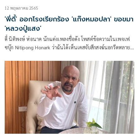
12 พฤษภาคม 2565
'พี่ดี้'​ ออกโรงเรียกร้อง​ 'แก๊งหมอปลา'​ ขอขมา
​'หลวงปู่แสง'​
ดี้ นิติพงษ์ ห่อนาค นักแต่งเพลงชื่อดัง โพสต์ข้อความในเพจเฟ
ซบุ๊ก Nitipong Honark ว่าฉันได้เห็นเคสจับสึกสงฆ์นอกรีดหลาย
รูป เห็นด้วยมากๆ…แต่เรื่องแห่กันไปล้อมหลวงปู่แสง