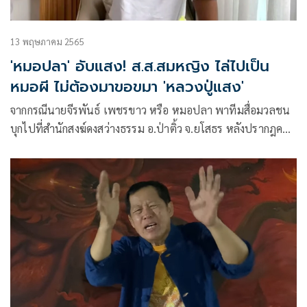
13 พฤษภาคม 2565
'หมอปลา' อับแสง! ส.ส.สมหญิง ไล่ไปเป็น
หมอผี ไม่ต้องมาขอขมา 'หลวงปู่แสง'
จากกรณีนายจีรพันธ์ เพชรขาว หรือ หมอปลา พาทีมสื่อมวลชน
บุกไปที่สำนักสงฆ์ดงสว่างธรรม อ.ป่าติ้ว จ.ยโสธร หลังปรากฎคลิป
กล่าวหาว่า หลวงปู่แสง ญาณวโร คุกคามทางเพศผู้หญิง กลาย
เป็นที่วิพากษ์วิจารณ์ถึงความไม่