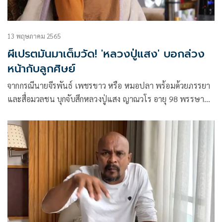
13 พฤษภาคม 2565
ผีเปรตมันมาเต็มวัด! 'หลวงปู่แสง' บอกล่วง
หน้ากับลูกศิษย์
จากกรณีนายจีรพันธ์ เพชรขาว หรือ หมอปลา พร้อมด้วยภรรยา
และสื่อมวลชน บุกจับสึกหลวงปู่แสง ญาณวโร อายุ 98 พรรษา
พระเกจิชื่อดังทางอีสาน ซึ่งอาพาธเป็นอัลไซเมอร์ คณะหมอปลา
อ้างว่ามีคลิปลวนลามผู้หญิง แต่เกิดกระแสตีกลับหมอปลา จน
ต้องกลับลำว่า ไม่ได้มีเจตนาเล่นงานหลวงปู่ แต่ต้องการแฉ
พฤติกรรมลูกศิษย์หาผลประโยชน์