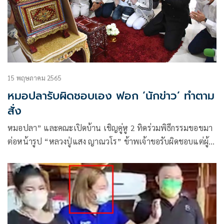
15 พฤษภาคม 2565
หมอปลารับผิดชอบเอง ฟอก ‘นักข่าว’ ทำตาม
สั่ง
หมอปลา” และคณะเปิดบ้าน เชิญคู่หู 2 ทิดร่วมพิธีกรรมขอขมา
ต่อหน้ารูป “หลวงปู่แสง ญาณวโร” ข้าพเจ้าขอรับผิดชอบแต่ผู้
เดียว วางแผนเองจัดการเอง นักข่าวไม่รู้เรื่องอะไรเลย โบกมือลา
เวิร์คพอยท์ ไม่ต้องสงสารเพราะทัวร์ลงบ่อย