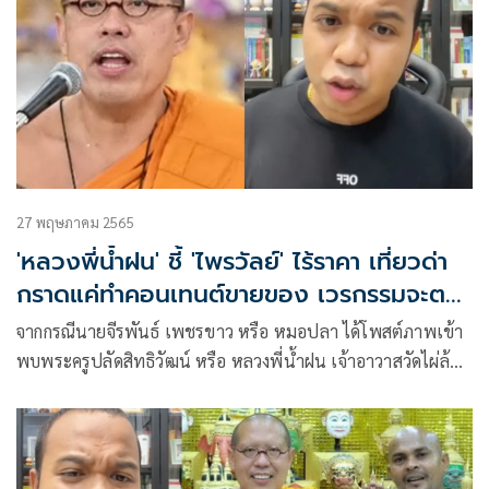
อาวาสวัดมรุกขนครรูปปัจจุบัน
27 พฤษภาคม 2565
'หลวงพี่น้ำฝน' ชี้ 'ไพรวัลย์' ไร้ราคา เที่ยวด่า
กราดแค่ทำคอนเทนต์ขายของ เวรกรรมจะตาม
ทัน
จากกรณีนายจีรพันธ์ เพชรขาว หรือ หมอปลา ได้โพสต์ภาพเข้า
พบพระครูปลัดสิทธิวัฒน์ หรือ หลวงพี่น้ำฝน เจ้าอาวาสวัดไผ่ล้อม
จังหวัดนครปฐม พร้อมเขียนข้อความบนเฟซบุ๊กว่า หน้าที่พุทธ
บริษัท 4 ต้องปกป้องศาสนาต่อไป มือปราบอลัชชีเข้าตามตรอก
ออกตามประตู น้อมรับคำสอนของหลวงพี่น้ำฝน สาธุ