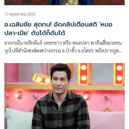
13 พฤษภาคม 2565
อ.เฉลิมชัย สุดทน! อัดคลิปเตือนสติ 'หมอ
ปลา-เมีย' ดังได้ก็ดับได้
จากกรณีนายจีรพันธ์ เพชรขาว หรือ หมอปลา พาทีมสื่อมวลชน
บุกไปที่สำนักสงฆ์ดงสว่างธรรม อ.ป่าติ้ว จ.ยโสธร หลังปรากฎคลิป
กล่าวหา