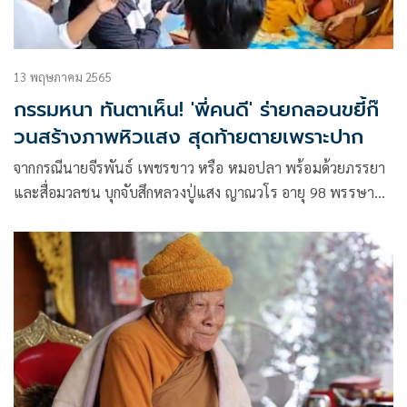
13 พฤษภาคม 2565
กรรมหนา ทันตาเห็น! 'พี่คนดี' ร่ายกลอนขยี้ก๊
วนสร้างภาพหิวแสง สุดท้ายตายเพราะปาก
จากกรณีนายจีรพันธ์ เพชรขาว หรือ หมอปลา พร้อมด้วยภรรยา
และสื่อมวลชน บุกจับสึกหลวงปู่แสง ญาณวโร อายุ 98 พรรษา
พระเกจิชื่อดังทางอีสาน ซึ่งมีอาการอาพาธเป็นอัลไซเมอร์ คณะ
หมอปลาอ้างว่ามีคลิปลวนลามผู้หญิง แต่เกิดกระแสตีกลับหมอ
ปลา