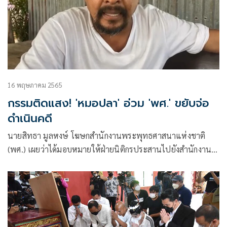
16 พฤษภาคม 2565
กรรมติดแสง! 'หมอปลา'​ อ่วม​ 'พศ.'​ ขยับ​จ่อ
ดำเนินคดี
นายสิทธา มูลหงษ์ โฆษกสำนักงานพระพุทธศาสนาแห่งชาติ
(พศ.)​ เผยว่าได้มอบหมายให้ฝ่ายนิติกรประสานไปยังสำนักงาน
พระพุทธศาสนาจังหวัดยโสธร แล้ว เพื่อร่วมพิจารณาว่าจะมีการ
ดำเนินคดีตามกฎหมายกับคณะของหมอปลา​หรือนายจีรพันธ์
เพชรขาว​ หรือไม่ อย่างไร โดยจะต้องพิจารณาว่าจะดำเนินการ
ตามกฎหมายข้อใดบ้าง