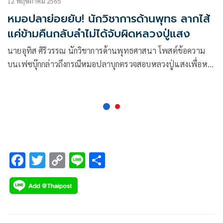
12 พฤษภาคม 2565
หมอปลาย่อยยับ! นักวิชาการด้านพุทธ ลากไส้
แค่ข้ามคืนกลับลำไม่ได้จับผิดหลวงปู่แสง
นายอุทิส ศิริวรรณ นักวิชาการด้านพุทธศาสนา โพสต์ข้อความ
บนเฟซบุ๊กกล่าวถึงกรณีหมอปลาบุกตรวจสอบหลวงปู่แสงเพื่อหวัง
จับสึกว่า ผลการ scenario แปลว่า “พยากรณ์ทำนายล่วงหน้า”
F
T
C
Li
S
ac
wi
o
n
h
e
tt
p
e
ar
b
er
y
e