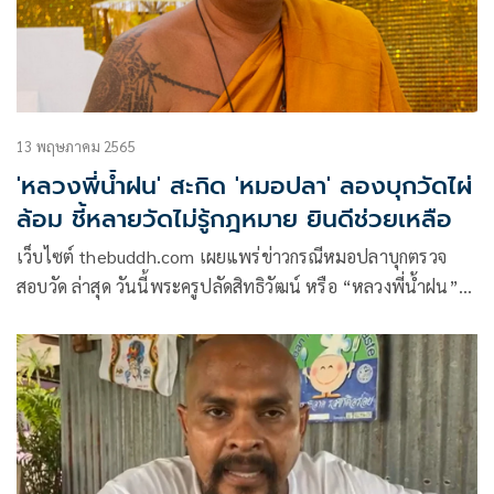
13 พฤษภาคม 2565
'หลวงพี่น้ำฝน' สะกิด 'หมอปลา' ลองบุกวัดไผ่
ล้อม ชี้หลายวัดไม่รู้กฎหมาย ยินดีช่วยเหลือ
เว็บไซต์ thebuddh.com เผยแพร่ข่าวกรณีหมอปลาบุกตรวจ
สอบวัด ล่าสุด วันนี้พระครูปลัดสิทธิวัฒน์ หรือ “หลวงพี่น้ำฝน”
เจ้าอาวาสวัดไผ่ล้อม จ.นครปฐม ออกมาแสดงความเห็นเรื่องราว
วงการสงฆ์ในช่วงหลายวันที่ผ่านมา หลัง “หมอปลา” นำทีมงาน
ไลฟ์สดและสื่อหลายแขนง