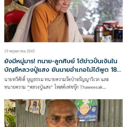
19 พฤษภาคม 2565
ยังมีหมู่มาร! ทนาย-ลูกศิษย์ โต้ข่าวปั่นเงินใน
บัญชีหลวงปู่แสง ยันนายอำเภอไม่ได้พูด 180
ล้าน
นายทวีศักดิ์ บุญธรรม ทนายความวัดป่าอรัญญาวิเวก และ
ทนายความ “หลวงปู่แสง” โพสต์เฟซบุ๊ก Thaweesak
Boontham ชี้แจงกรณีบางสำนักข่าวอ้างว่านายอำเภอเปิดเผย
เงินฝากหลวงปู่แสง มี 180 ล้านว่า นายอำเภออำนาจเจริญ ไม่
เคยพูดเรื่องยอดเงินในบัญชีหลวงปู่แต่อย่างใด