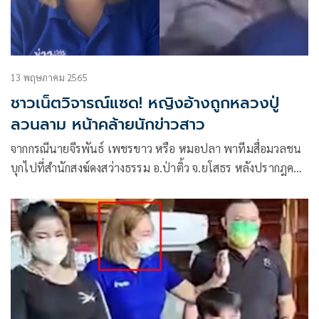
13 พฤษภาคม 2565
ชาวเน็ตวิจารณ์แซด! หญิงอ้างถูกหลวงปู่
ลวนลาม หน้าคล้ายนักข่าวสาว
จากกรณีนายจีรพันธ์ เพชรขาว หรือ หมอปลา พาทีมสื่อมวลชน
บุกไปที่สำนักสงฆ์ดงสว่างธรรม อ.ป่าติ้ว จ.ยโสธร หลังปรากฎคลิป
กล่าวหาว่า หลวงปู่แสง ญาณวโร คุกคามทางเพศผู้หญิง กลาย
เป็นที่วิพากษ์วิจารณ์จำนวนมาก หนึ่งในนั้นมีประเด็นที่นักข่าว
หญิงรายหนึ่ง