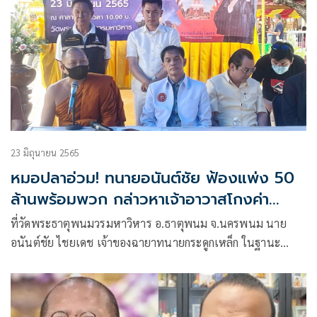
23 มิถุนายน 2565
หมอปลาอ่วม! ทนายอนันต์ชัย ฟ้องแพ่ง 50
ล้านพร้อมพวก กล่าวหาเจ้าอาวาสโกงค่า
ก่อสร้าง
ที่วัดพระธาตุพนมวรมหาวิหาร อ.ธาตุพนม จ.นครพนม นาย
อนันต์ชัย ไชยเดช เจ้าของฉายาทนายกระดูกเหล็ก ในฐานะ
ทนายกองทัพธรรม ร่วมกับทนายกองทัพธรรมประจำจังหวัด
นครพนม นายเอื้อ มูลสิงห์ นางสุมาลี พูลศิริกุล และ นายพรหม
พิริยะ ยสพันธ์ ร่วมแถลงข่าวกับพระครูโสภณภวนานุสิธ เจ้า