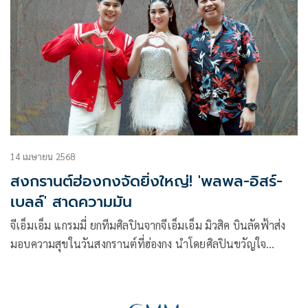
14 เมษายน 2568
สงกรานต์ฮ่องกงจัดยิ่งใหญ่! 'พลพล-อิสร์-
เบลล์' สาดความมัน
จีเอ็มเอ็ม แกรมมี่ ยกทีมศิลปินจากจีเอ็มเอ็ม มิวสิค บินลัดฟ้าส่ง
มอบความสุขในวันสงกรานต์ที่ฮ่องกง นำโดยศิลปินขวัญใจ
มหาชน พลพล พลกองเส็ง แท็กทีม หนุ่มหน้าหวานเสียงนุ่ม อิสร์
อิสรพงศ์ และนักร้องสาวดาวรุ่ง เบลล์ นิภาดา จัดเต็มสาดความ
สนุกความมันส์ให้แฟนๆ ในงานเทศกาลไทย ณ เมืองฮ่องกง