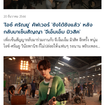
20 ธันวาคม 2566
'ไอซ์ ศรัณยู' คัฟเวอร์ 'ซังได้ซังแล้ว' หลัง
กลับมาเซ็นสัญญา 'จีเอ็มเอ็ม มิวสิค'
เพิ่งเซ็นสัญญากลับมาร่วมงานกับ จีเอ็มเอ็ม มิวสิค อีกครั้ง หนุ่ม
ไอซ์-ศรัณยู วินัยพานิช ก็ไม่ปล่อยให้แฟนๆ รอนาน หยิบเพลง
“ซังได้ซังแล้ว” ของลูกทุ่งสาวเสียงดี ต่าย อรทัย มาถ่ายทอดใหม่
ในรูปแบบ Country Pop เป็นของขวัญปีใหม่จากหนุ่ม ไอซ์
ศรัณยู ที่อยากมอบให้แฟนๆ