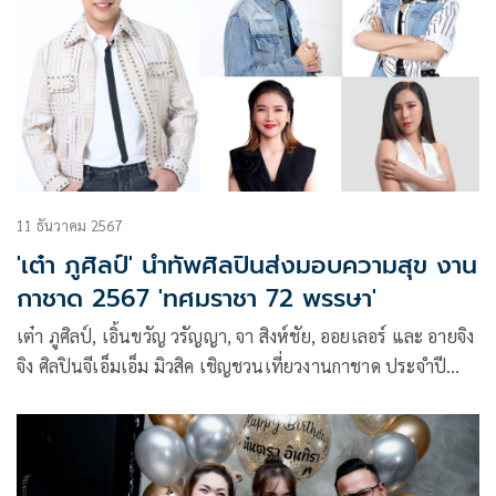
11 ธันวาคม 2567
'เต๋า ภูศิลป์' นำทัพศิลปินส่งมอบความสุข งาน
กาชาด 2567 'ทศมราชา 72 พรรษา'
เต๋า ภูศิลป์, เอิ้นขวัญ วรัญญา, จา สิงห์ชัย, ออยเลอร์ และ อายจิง
จิง ศิลปินจีเอ็มเอ็ม มิวสิค เชิญชวนเที่ยวงานกาชาด ประจำปี
2567 จัดโดย สำนักงานจัดหารายได้ สภากาชาดไทย ภายใต้
แนวคิด “ทศมราชา 72 พรรษา ถวายพร” ระหว่างวันที่ 11 – 22
ธันวาคม 2567 เวลา 11.00 – 22.00 น. ณ สวนลุมพินี