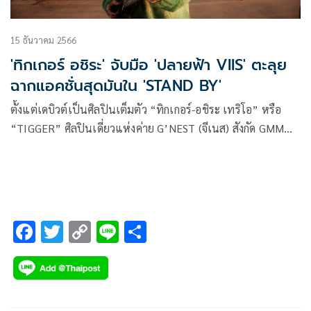
15 ธันวาคม 2566
'ทิกเกอร์ อชิระ' จับมือ 'ปลายฟ้า VIIS' ตะลุย
ฉากแอคชั่นสุดมันใน 'STAND BY'
ตั้งแต่เดบิวต์เป็นศิลปินเต็มตัว “ทิกเกอร์-อชิระ เทริโอ” หรือ
“TIGGER” ศิลปินเดี่ยวแห่งค่าย G’NEST (จีเนส) สังกัด GMM
Music (จีเอ็มเอ็ม มิวสิค) ก็ขยันปล่อยผลงานออกมาให้ติดตามกัน
อย่างต่อเนื่อง ล่าสุดกับซิงเกิลที่ 4 “STAND BY” เพลงเร็วเพลง
แรกในอัลบั้ม “CRUSH” มาให้แฟนๆได้เซอร์ไพรส์กับแนวดนตรี
ที่ต่างจากเดิม เป็นสไตล์ POP ROCK จังหวะสนุก ชวนให้แฟนๆ
กระโดดและมันส์ส่งท้ายปีไปด้วยกัน
F
T
C
Li
S
ac
wi
o
n
h
e
tt
p
e
ar
b
er
y
e