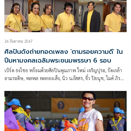
26 กันยายน 2567
ศิลปินดังถ่ายทอดเพลง 'ตามรอยความดี' ใน
ปีมหามงคลเฉลิมพระชนมพรรษา 6 รอบ
เบิร์ด ธงไชย พร้อมด้วยศิลปินคุณภาพ ใหม่ เจริญปุระ, รัดเกล้า
อามระดิษ, พลพล พลกองเส็ง, นิว นภัสสร, จิ๋ว ปิยนุช, ไมค์ ภิรมย์
พร, ต่าย อรทัย, ไผ่ พงศธร, เปาวลี พรพิมล, อิสร์ อิสรพงศ์, เต๋า
ภูศิลป์, ข้าวทิพย์ ธิดาดิน, แป้งร่ำ ศิวนารี, กัปตัน ภูธเนศ, แอ๊ค
โชคชัย, ผิงผิง สรวีย์, วิน วศิน, คริส พีรวัส, หลุยส์ ธณวิน, เอมี่
ทสร, อ้าย สรัลชนา และ ไข่ตุ๋น ญาณรินทร์ ร่วมถ่ายทอด
บทเพลง “ตามรอยความดี” ผลิตโดย บริษัท จีเอ็มเอ็ม มิวสิค จํา
กัด (มหาชน)