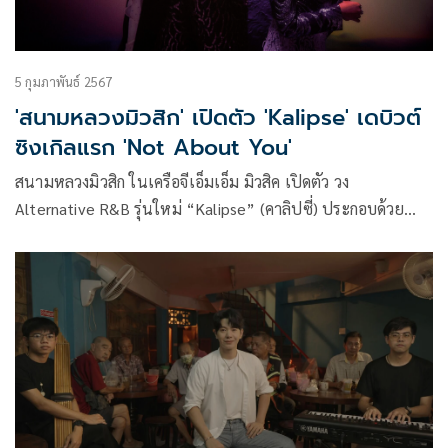
5 กุมภาพันธ์ 2567
'สนามหลวงมิวสิก' เปิดตัว 'Kalipse' เดบิวต์
ซิงเกิลแรก 'Not About You'
สนามหลวงมิวสิก ในเครือจีเอ็มเอ็ม มิวสิค เปิดตัว วง
Alternative R&B รุ่นใหม่ “Kalipse” (คาลิปซี่) ประกอบด้วย
สมาชิก 2 คน ได้แก่ “ชาร์ลี-ชนิสรา แมคเคย์” (นักร้องนำ) และ
“ดีน-ใจยุทธ เฮงวิชัย” (มือเบส) ปล่อยซิงเกิลแรก เพลง “Not
About You”