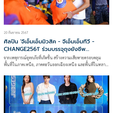
20 กันยายน 2567
ศิลปิน 'จีเอ็มเอ็มมิวสิค - จีเอ็มเอ็มทีวี -
CHANGE2561' ร่วมบรรจุถุงยังชีพ
พระราชทาน
จากเหตุการณ์อุทกภัยที่เกิดขึ้น สร้างความเสียหายครอบคลุม
พื้นที่ในภาคเหนือ, ภาคตะวันออกเฉียงเหนือ และพื้นที่ในหลาย
จังหวัด ส่งผลกระทบและสร้างความเดือดร้อนให้กับประชาชนที่
อยู่อาศัยในพื้นที่