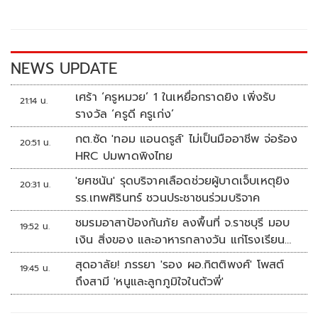
o
Li
o
n
k
k
NEWS UPDATE
เศร้า ‘ครูหมวย’ 1 ในเหยื่อกราดยิง เพิ่งรับ
21:14 น.
รางวัล ‘ครูดี ครูเก่ง’
กต.ซัด 'ทอม แอนดรูส์' ไม่เป็นมืออาชีพ จ่อร้อง
20:51 น.
HRC ปมพาดพิงไทย
'ยศชนัน' รุดบริจาคเลือดช่วยผู้บาดเจ็บเหตุยิง
20:31 น.
รร.เทพศิรินทร์ ชวนประชาชนร่วมบริจาค
ชมรมอาสาป้องกันภัย ลงพื้นที่ จ.ราชบุรี มอบ
19:52 น.
เงิน สิ่งของ และอาหารกลางวัน แก่โรงเรียน
บ้านหนองน้ำใส
สุดอาลัย! ภรรยา 'รอง ผอ.กิตติพงศ์' โพสต์
19:45 น.
ถึงสามี 'หนูและลูกภูมิใจในตัวพี่'