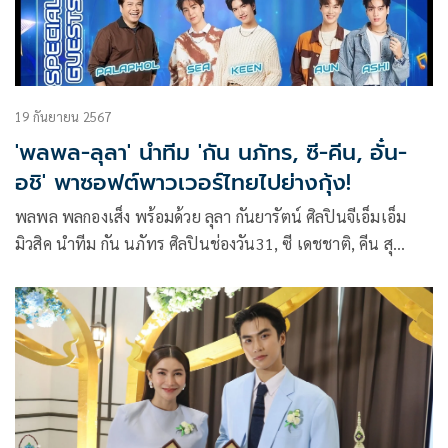
19 กันยายน 2567
'พลพล-ลุลา' นำทีม 'กัน นภัทร, ซี-คีน, อั๋น-
อชิ' พาซอฟต์พาวเวอร์ไทยไปย่างกุ้ง!
พลพล พลกองเส็ง พร้อมด้วย ลุลา กันยารัตน์ ศิลปินจีเอ็มเอ็ม
มิวสิค นำทีม กัน นภัทร ศิลปินช่องวัน31, ซี เดชชาติ, คีน สุ
วิจักขณ์, อั๋น ณภัทร และ อชิ พีระกานต์ นักแสดงสังกัดจีเอ็มเอ็ม
ทีวี เดินทางพาซอฟต์พาวเวอร์ไทยไปสร้างความบันเทิงให้แฟน
คลับชาวเมียนมา รวมถึงชาวไทยที่อาศัยอยู่ในย่างกุ้ง