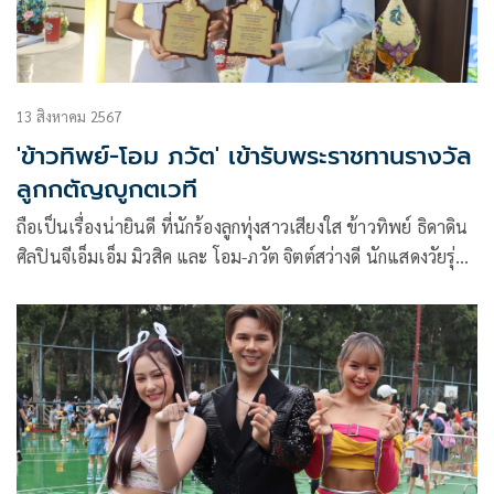
13 สิงหาคม 2567
'ข้าวทิพย์-โอม ภวัต' เข้ารับพระราชทานรางวัล
ลูกกตัญญูกตเวที
ถือเป็นเรื่องน่ายินดี ที่นักร้องลูกทุ่งสาวเสียงใส ข้าวทิพย์ ธิดาดิน
ศิลปินจีเอ็มเอ็ม มิวสิค และ โอม-ภวัต จิตต์สว่างดี นักแสดงวัยรุ่น
คุณภาพฝีมือดี สังกัดจีเอ็มเอ็มทีวี ได้รับการคัดเลือกเข้ารับรางวัล
เชิดชูเกียรติ ลูกที่มีความกตัญญูกตเวทีอย่างสูงต่อแม่ ประจำปี
2567 จาก สภาสังคมสงเคราะห์แห่งประเทศไทยในพระบรม
ราชูปถัมภ์