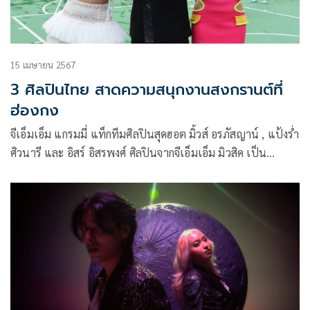
15 เมษายน 2567
3 ศิลปินไทย สาดความสนุกงานสงกรานต์ที่
ฮ่องกง
จีเอ็มเอ็ม แกรมมี่ แท็กทีมศิลปินสุดฮอต มิ้วส์ อรภัสญาน์ , แป้งร่ำ
ศิวนารี และ อิสร์ อิสรพงศ์ ศิลปินจากจีเอ็มเอ็ม มิวสิค เป็น
ตัวแทนศิลปินไทย ร่วมส่งมอบความสุข สาดความสนุก ในงาน
เทศกาลสงกรานต์ ณ เมืองฮ่องกง ประจำปี 2567 จัดโดย
กระทรวงการต่างประเทศ โดย สถานกงสุลใหญ่ ณ เมืองฮ่องกง
ร่วมกับสำนักงานเขตเกาลูนซิตี้ เพื่อเผยแพร่ประชาสัมพันธ์
ประเพณีและวัฒนธรรมไทยให้เป็นที่รู้จักและสร้างความผูกพัน
ในหมู่ชาวไทยที่พำนักในฮ่องกง