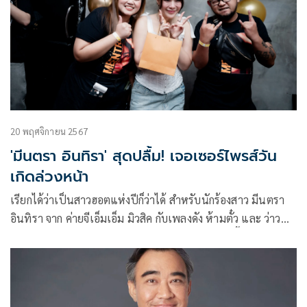
20 พฤศจิกายน 2567
'มีนตรา อินทิรา' สุดปลื้ม! เจอเซอร์ไพรส์วัน
เกิดล่วงหน้า
เรียกได้ว่าเป็นสาวฮอตแห่งปีก็ว่าได้ สำหรับนักร้องสาว มีนตรา
อินทิรา จาก ค่ายจีเอ็มเอ็ม มิวสิค กับเพลงดัง ห้ามตั๋ว และ ว่าว
จนทำให้เธอมีงานคอนเสิร์ตเกือบทุกวัน และเร็วๆ นี้ จะได้เห็น
อีกบทบาทหนึ่งของเธอ นั่นคือการเป็นพรีเซ็นเตอร์สินค้าระดับ
อินเตอร์เลยทีเดียว