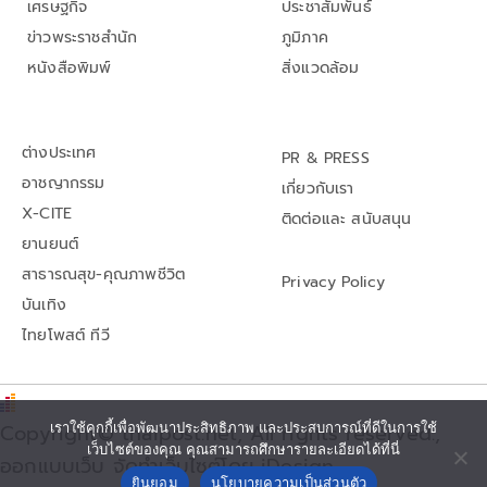
เศรษฐกิจ
ประชาสัมพันธ์
ข่าวพระราชสำนัก
ภูมิภาค
หนังสือพิมพ์
สิ่งแวดล้อม
ต่างประเทศ
PR & PRESS
อาชญากรรม
เกี่ยวกับเรา
X-CITE
ติดต่อและ สนับสนุน
ยานยนต์
สาธารณสุข-คุณภาพชีวิต
Privacy Policy
บันเทิง
ไทยโพสต์ ทีวี
เราใช้คุกกี้เพื่อพัฒนาประสิทธิภาพ และประสบการณ์ที่ดีในการใช้
Copyright© thaipost.net, All rights reserved.,
เว็บไซต์ของคุณ คุณสามารถศึกษารายละเอียดได้ที่นี่
ออกแบบเว็บ จัดทำเว็บไซต์โดย iDesign
ยินยอม
นโยบายความเป็นส่วนตัว