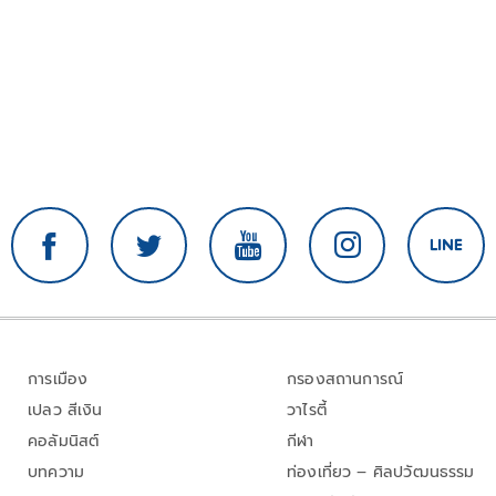
การเมือง
กรองสถานการณ์
เปลว สีเงิน
วาไรตี้
คอลัมนิสต์
กีฬา
บทความ
ท่องเที่ยว – ศิลปวัฒนธรรม