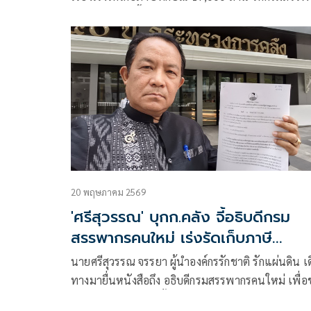
พิจารณาแล้ว บี้ ‘ทักษิณ’ ทำตามคำพิพากษาคนจะ
ชื่นชมว่ามีเกียรติเคารพกฎหมาย
20 พฤษภาคม 2569
'ศรีสุวรรณ' บุกก.คลัง จี้อธิบดีกรม
สรรพากรคนใหม่ เร่งรัดเก็บภาษี
'ทักษิณ' 1.7หมื่นล้าน
นายศรีสุวรรณ จรรยา ผู้นำองค์กรรักชาติ รักแผ่นดิน เ
ทางมายื่นหนังสือถึง อธิบดีกรมสรรพากรคนใหม่ เพื่อ
ให้เร่งรัดดำเนินการตั้งเจ้าพนักงานบังคับคดีเพื่อเรียกเ