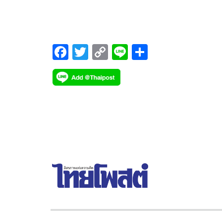
ภาษีรายได้บุคคลธรรมดาจากนายทักษิณ ชินวัตร พร้
เบี้ยปรับเงินเพิ่มให้แก่กรมสรรพากรกว่า 1.76 หมื่นล
บาท
F
T
C
Li
S
ac
wi
o
n
h
e
tt
p
e
ar
b
er
y
e
o
Li
o
n
k
k