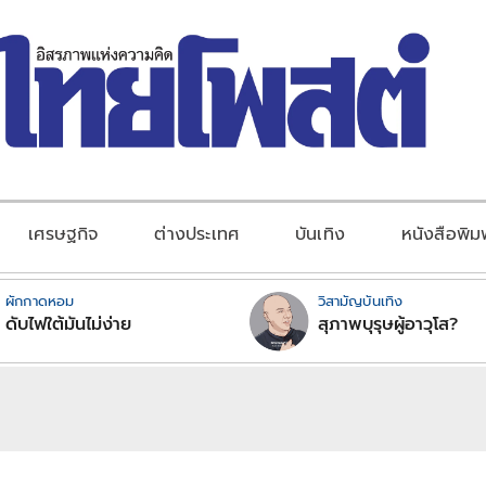
เศรษฐกิจ
ต่างประเทศ
บันเทิง
หนังสือพิม
ผักกาดหอม
วิสามัญบันเทิง
ดับไฟใต้มันไม่ง่าย
สุภาพบุรุษผู้อาวุโส?