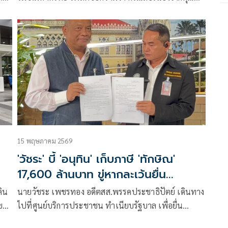
ทักษิณต้องจ่ายภาษี 17,600 ล้านบาทอันเนื่องมาจากการ
ขายหุ้นชินคอร์ป
15 พฤษภาคม 2569
'วัชระ' บี้ 'อนุทิน' เก็บภาษี 'ทักษิณ'
17,600 ล้านบาท ขู่หากละเว้นยื่น
ปปช.สอบทันที
ดิน
นายวัชระ เพชรทอง อดีตสส.พรรคประชาธิปัตย์ เดินทาง
ขอ
ไปที่ศูนย์บริการประชาชน ทำเนียบรัฐบาล เพื่อยื่น
ก็บ
หนังสือถึงนายอนุทิน ชาญวีระกูล นายกรัฐมนตรี เรื่อง ขอ