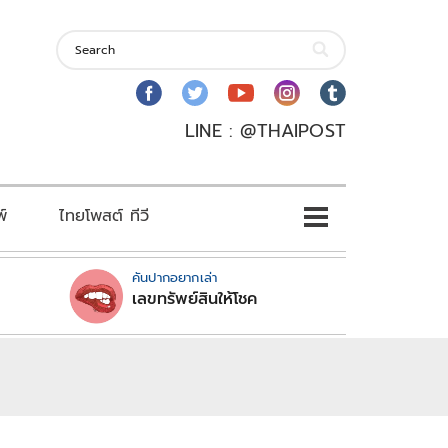
LINE : @THAIPOST
พ์
ไทยโพสต์ ทีวี
คันปากอยากเล่า
เลขทรัพย์สินให้โชค