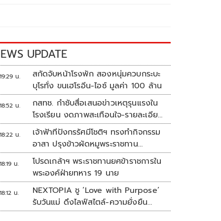
EWS UPDATE
สกัดจับหน้าโรงพัก สองหนุ่มควบกระบะ
19:29 น.
บุโรทั่ง ขนเฮโรอีน-ไอซ์ มูลค่า 100 ล้าน
กสทช. กำชับสื่อเสนอข่าวเหตุรุนแรงใน
18:52 น.
โรงเรียน งดภาพสะเทือนใจ-รายละเอียด
เสี่ยงเลียนแบบ
เจ้าฟ้าทีปังกรรัศมีโชติฯ ทรงทำกิจกรรม
18:22 น.
อาสา ปรุงข้าวผัดหมูพระราชทาน
ประชาชน
โปรดเกล้าฯ พระราชทานยศข้าราชการใน
18:19 น.
พระองค์ฝ่ายทหาร 19 นาย
NEXTOPIA ชู ‘Love with Purpose’
18:12 น.
รับวันแม่ ดึงไลฟ์สไตล์-ความยั่งยืน
สร้างประสบการณ์ช้อปปิงมีความหมาย