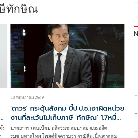
าษีทักษิณ
N
20 พฤษภาคม 2569
'ถาวร' กระตุ้นสังคม บี้ป.ป.ช.เอาผิดหน่วย
งานที่ละเว้นไม่เก็บภาษี 'ทักษิณ' 1.7หมื่น
ล้าน
จ้ง
นายถาวร เสนเนียม อดีตรมช.คมนาคม และอดีต
พากร
รมช.มหาดไทย โพสต์ข้อความว่า กรณีสืบเนื่องจากคุณ