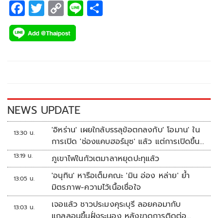
F
T
C
Li
S
ac
wi
o
n
h
e
tt
p
e
ar
b
er
y
e
o
Li
o
n
k
k
NEWS UPDATE
'อิหร่าน' เผยใกล้บรรลุข้อตกลงกับ' โอมาน' ใน
13:30 น.
การเปิด 'ช่องแคบฮอร์มุซ' แล้ว แต่การเปิดขึ้น
อยู่กับสหรัฐฯ
13:19 น.
ภูเขาไฟในกัวเตมาลาหยุดปะทุแล้ว
'อนุทิน' หารือเต็มคณะ 'มิน อ่อง หล่าย' ย้ำ
13:05 น.
มิตรภาพ-ความไว้เนื้อเชื่อใจ
เจอแล้ว ชาวประมงคุระบุรี ลอยคอมากับ
13:03 น.
แกลลอนขึ้นฝั่งระนอง หลังขาดการติดต่อ