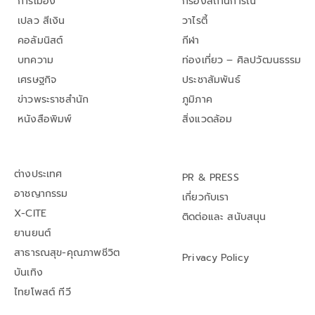
การเมือง
กรองสถานการณ์
เปลว สีเงิน
วาไรตี้
คอลัมนิสต์
กีฬา
บทความ
ท่องเที่ยว – ศิลปวัฒนธรรม
เศรษฐกิจ
ประชาสัมพันธ์
ข่าวพระราชสำนัก
ภูมิภาค
หนังสือพิมพ์
สิ่งแวดล้อม
ต่างประเทศ
PR & PRESS
อาชญากรรม
เกี่ยวกับเรา
X-CITE
ติดต่อและ สนับสนุน
ยานยนต์
สาธารณสุข-คุณภาพชีวิต
Privacy Policy
บันเทิง
ไทยโพสต์ ทีวี