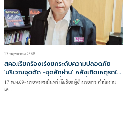
17 พฤษภาคม 2569
สคอ.เรียกร้องเร่งยกระดับความปลอดภัย
'บริเวณจุดตัด -จุดลักผ่าน' หลังเกิดเหตุรถไฟ
ชนรถเมล์ แนะเครื่องกั้นต้อง 2ชั้น ปิดสนิท
17 พ.ค.69- นายพรหมมินทร์ กัณธิยะ ผู้อำนวยการ สำนักงาน
เค…