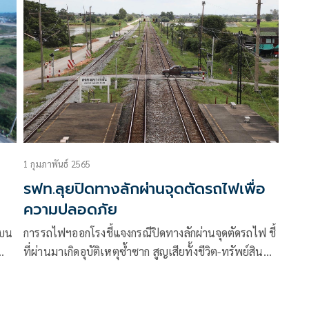
ข้อมูลจุดตัดชำรุดผ่านแอพ จี้เจ้าหน้าที่ซ่อมทันที
1 กุมภาพันธ์ 2565
รฟท.ลุยปิดทางลักผ่านจุดตัดรถไฟเพื่อ
ความปลอดภัย
ฟบน
การรถไฟฯออกโรงชี้แจงกรณีปิดทางลักผ่านจุดตัดรถไฟ ชี้
ที่ผ่านมาเกิดอุบัติเหตุซ้ำซาก สูญเสียทั้งชีวิต-ทรัพย์สิน
าชน
ลุยปิดแล้ว 122 แห่ง ย้ำเพื่อความปลอดภัย วอน
ประชาชนขับขี่ด้วยความระมัดระวัง อย่าลักลอบเปิดทาง
ลักผ่านเพิ่ม