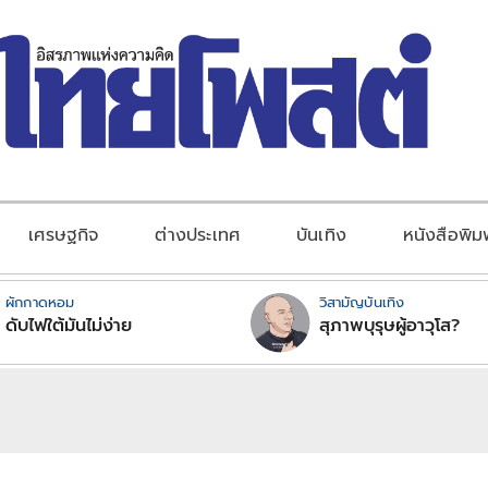
เศรษฐกิจ
ต่างประเทศ
บันเทิง
หนังสือพิม
ผักกาดหอม
วิสามัญบันเทิง
ดับไฟใต้มันไม่ง่าย
สุภาพบุรุษผู้อาวุโส?