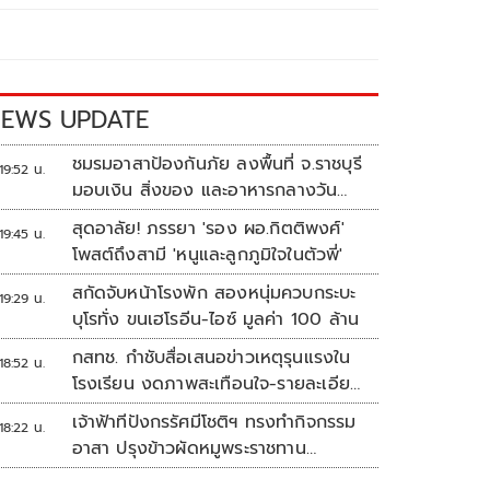
EWS UPDATE
ชมรมอาสาป้องกันภัย ลงพื้นที่ จ.ราชบุรี
19:52 น.
มอบเงิน สิ่งของ และอาหารกลางวัน
แก่โรงเรียนบ้านหนองน้ำใส
สุดอาลัย! ภรรยา 'รอง ผอ.กิตติพงศ์'
19:45 น.
โพสต์ถึงสามี 'หนูและลูกภูมิใจในตัวพี่'
สกัดจับหน้าโรงพัก สองหนุ่มควบกระบะ
19:29 น.
บุโรทั่ง ขนเฮโรอีน-ไอซ์ มูลค่า 100 ล้าน
กสทช. กำชับสื่อเสนอข่าวเหตุรุนแรงใน
18:52 น.
โรงเรียน งดภาพสะเทือนใจ-รายละเอียด
เสี่ยงเลียนแบบ
เจ้าฟ้าทีปังกรรัศมีโชติฯ ทรงทำกิจกรรม
18:22 น.
อาสา ปรุงข้าวผัดหมูพระราชทาน
ประชาชน