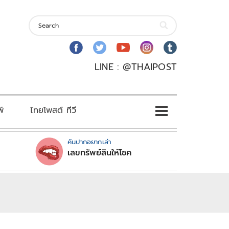
LINE : @THAIPOST
พ์
ไทยโพสต์ ทีวี
คันปากอยากเล่า
เลขทรัพย์สินให้โชค