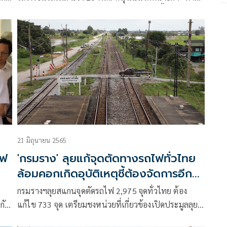
ด
อุโมงค์-ทางยกระดับ’ แก้ปัญหาจุดตัดรถไฟ ชี้ปฏิเสธ
ความผิดไม่ได้หลังพบคนขับฉี่ม่วง
21 มิถุนายน 2565
ไฟ
'กรมราง' ลุยแก้จุดตัดทางรถไฟทั่วไทย
ล้อมคอกเกิดอุบัติเหตุชี้ต้องจัดการอีก
733 จุด
กรมรางฯลุยสแกนจุดตัดรถไฟ 2,975 จุดทั่วไทย ต้อง
กัน
แก้ไข 733 จุด เตรียมชงหน่วยที่เกี่ยวข้องเปิดประมูลลุย
ขุด
แก้ไข หวังช่วยลดอุบัติเหตุ พร้อมชวนประชาชนแจ้ง