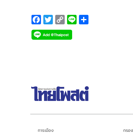
F
T
C
Li
S
ac
wi
o
n
h
e
tt
p
e
ar
b
er
y
e
o
Li
o
n
k
k
การเมือง
กรอง