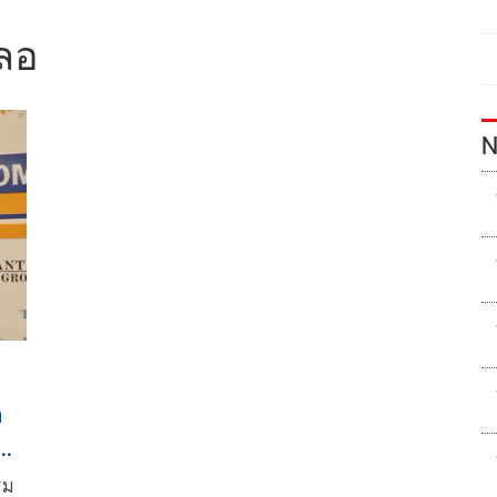
ลอ
N
ำ
รม