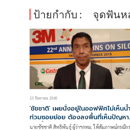
ป้ายกำกับ :
จุดฟันห
23 กันยายน 2565
'ชัชชาติ' เผยนั่งอยู่ในออฟฟิศไม่เห็นน้
ท่วมซอยย่อย ต้องลงพื้นที่เห็นปัญหา
มากขึ้น
นายชัชชาติ สิทธิพันธุ์ ผู้ว่าฯกทม. ให้สัมภาษณ์กรณีก