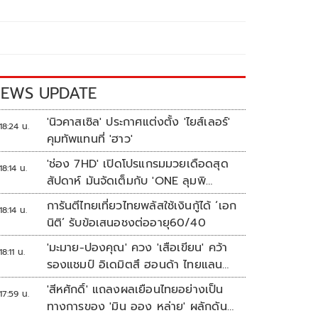
EWS UPDATE
'นิวคาสเซิล' ประกาศแต่งตั้ง 'ไยส์เลอร์'
18:24 น.
คุมทัพแทนที่ 'ฮาว'
'ช่อง 7HD' เปิดโปรแกรมมวยเดือดสุด
18:14 น.
สัปดาห์ มันจัดเต็มกับ 'ONE ลุมพิ
นี 165-มวยไทย 7 สี'
การันตีไทยเที่ยวไทยพลัสใช้เงินกู้ได้ ‘เอก
18:14 น.
นิติ’ รับข้อเสนอชงต่ออายุ60/40
'มะมาย-ปองคุณ' ควง 'เสือเขียน' คว้า
18:11 น.
รองแชมป์ อิเดมิตสึ ฮอนด้า ไทยแลนด์
ทาเลนต์ คัพ สนาม 3
'สีหศักดิ์' แถลงผลเยือนไทยอย่างเป็น
17:59 น.
ทางการของ 'มิน ออง หล่าย' ผลักดัน