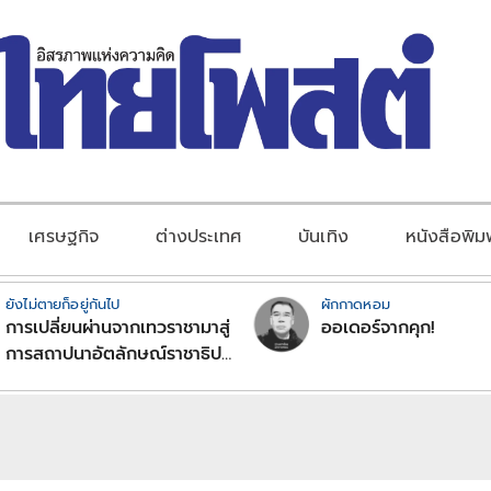
เศรษฐกิจ
ต่างประเทศ
บันเทิง
หนังสือพิม
ยังไม่ตายก็อยู่กันไป
ผักกาดหอม
การเปลี่ยนผ่านจากเทวราชามาสู่
ออเดอร์จากคุก!
การสถาปนาอัตลักษณ์ราชาธิป
ไตยแบบพุทธศาสนาในพระไตร
ปิฏก : สามัญผลสูตรในฐานะ
ทฤษฎีขีดจำกัดของอำนาจรัฐ
เหนือแรงงานและทรัพย์สิน