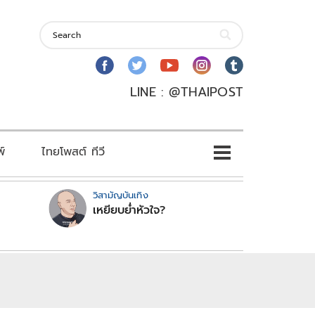
LINE : @THAIPOST
พ์
ไทยโพสต์ ทีวี
วิสามัญบันเทิง
เหยียบย่ำหัวใจ?