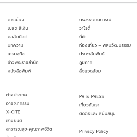
การเมือง
กรองสถานการณ์
เปลว สีเงิน
วาไรตี้
คอลัมนิสต์
กีฬา
บทความ
ท่องเที่ยว – ศิลปวัฒนธรรม
เศรษฐกิจ
ประชาสัมพันธ์
ข่าวพระราชสำนัก
ภูมิภาค
หนังสือพิมพ์
สิ่งแวดล้อม
ต่างประเทศ
PR & PRESS
อาชญากรรม
เกี่ยวกับเรา
X-CITE
ติดต่อและ สนับสนุน
ยานยนต์
สาธารณสุข-คุณภาพชีวิต
Privacy Policy