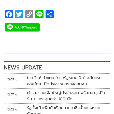
F
T
C
Li
S
ac
wi
o
n
h
e
tt
p
e
ar
b
er
y
e
o
Li
o
n
k
k
NEWS UPDATE
ใจกว้าง! ทำแผน ‘ภาครัฐระบบเปิด’ ฉบับแรก
13:07 น.
ของไทย เปิดประชาชนตรวจสอบงบ
ตำรวจรวบเจ๊ขาใหญ่ประจำซอย พร้อมอาวุธปืน
12:57 น.
9 มม. กระสุนกว่า 100 นัด
รัฐตั้งเป้าเพิ่มนักเรียนสายอาชีวะปั้นแรงงาน
12:52 น.