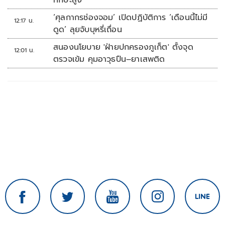
ทักษะสูง
‘ศุลกากรช่องจอม’ เปิดปฏิบัติการ ‘เดือนนี้ไม่มี
12:17 น.
ดูด’ ลุยจับบุหรี่เถื่อน
สนองนโยบาย 'ฝ่ายปกครองภูเก็ต' ตั้งจุด
12:01 น.
ตรวจเข้ม คุมอาวุธปืน–ยาเสพติด