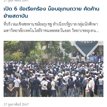
27 กุมภาพันธ์ 2567
เปิด 6 ข้อเรียกร้อง ม็อบอุเทนถวาย คัดค้าน
ย้ายสถาบัน
ที่บริเวณเชิงสะพานชมัยมรุเชฐ ทำเนียบรัฐบาล กลุ่มนักศึกษา
มหาวิทยาลัยเทคโนโลยีราชมงคลตะวันออก วิทยาเขตอุเทน
ถวาย , สมาคมศิษย์
27 กุมภาพันธ์ 2567