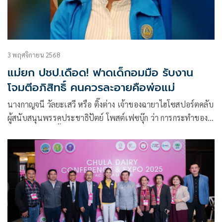
3 พฤศจิกายน 2568
แม่ยก ปชป.เดือด! ฟาดเด็กอมมือ รับงาน
โจมตีอภิสิทธิ์ คนควรละอายคือพ่อแม่
นางกาญจนี วัลยะเสวี หรือ ติ๊งต่าง เจ้าของฉายาไฮโซสปอร์ตคลับ
ผู้สนับสนุนพรรคประชาธิปัตย์ โพสต์เฟซบุ๊ก ว่า การกระทำของ
นศ.จุฬาฯเหล่านี้มันชั