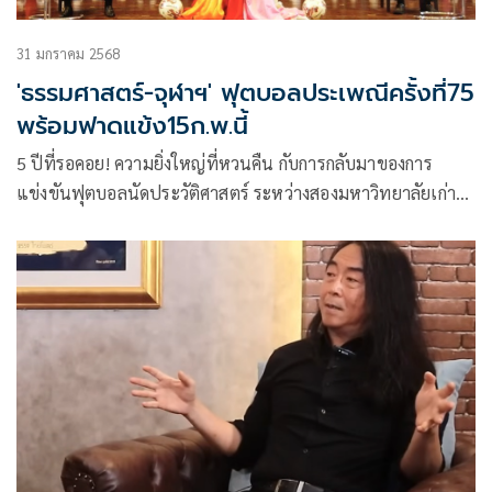
31 มกราคม 2568
'ธรรมศาสตร์-จุฬาฯ' ฟุตบอลประเพณีครั้งที่75
พร้อมฟาดแข้ง15ก.พ.นี้
5 ปีที่รอคอย! ความยิ่งใหญ่ที่หวนคืน กับการกลับมาของการ
แข่งขันฟุตบอลนัดประวัติศาสตร์ ระหว่างสองมหาวิทยาลัยเก่า
แก่ อย่างมหาวิทยาลัยธรรมศาสตร์ และจุฬาลงกรณ์มหาวิทยาลัย
ที่จะกลับมาร่วมสร้างความทรงจำครั้งใหม่ สมาคมธรรมศาสตร์
ในพระบรมราชูปถัมภ์และมหาวิทยาลัยธรรมศาสตร์ รับหน้าที่
เป็นเจ้าภาพในการจัดงาน ลงสนามในวันเสาร์ที่ 15 กุมภาพันธ์
ณ สนามศุภชลาศัยกรีฑาสถานแห่งชาติ