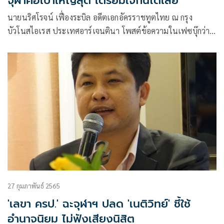
จุฬาคือเป้าใหญ่สุด เตรียมใจกันได้เลย
นายนริศโรจน์ เฟื่องระบิล อดีตเอกอัครราชทูตไทย ณ กรุง
บัวโนสไอเรส ประเทศอาร์เจนตินา โพสต์ข้อความในเฟซบุ๊กว่า
Fuangrabil Narisroj
27 กุมภาพันธ์ 2565
'เลขา ครป.' ฉะจุฬาฯ ปลด 'เนติวิทย์' ชี้ใช้
อำนาจนิยม ไม่ฟังเสียงนิสิต