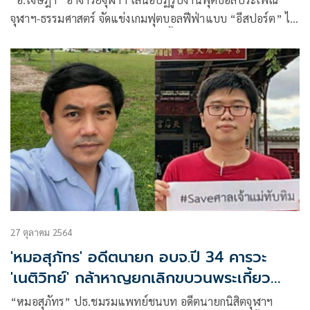
จุฬาฯ-ธรรมศาสตร์ จัดแข่งเกมฟุตบอลฟีฟ่าแบบ “อีสปอร์ต” ไม่
ต้องเหนื่อยอัญเชิญธรรมจักร-พระเกี้ยว ไม่ต้องแปรอักษร
27 ตุลาคม 2564
'หมอสุภัทร' อดีตนายก อบจ.ปี 34 คารวะ
'เนติวิทย์' กล้าหาญยกเลิกขบวนพระเกี้ยว
ชื่นชมวิญญาณขบถไม่เคยจางหาย
“หมอสุภัทร” ปธ.ชมรมแพทย์ชนบท อดีตนายกนิสิตจุฬาฯ