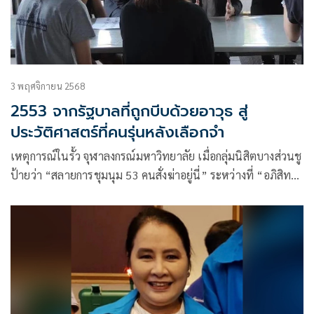
3 พฤศจิกายน 2568
2553 จากรัฐบาลที่ถูกบีบด้วยอาวุธ สู่
ประวัติศาสตร์ที่คนรุ่นหลังเลือกจำ
เหตุการณ์ในรั้ว จุฬาลงกรณ์มหาวิทยาลัย เมื่อกลุ่มนิสิตบางส่วนชู
ป้ายว่า “สลายการชุมนุม 53 คนสั่งฆ่าอยู่นี่” ระหว่างที่ “อภิสิทธิ์
เวชชาชีวะ” อดีตนายกรัฐมนตรี มาบรรยายพิเศษให้หลักสูตร
ปริญญาเอกสาขานโยบายสาธารณะ