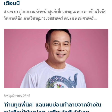
เดือนนี้
ศ.นพ.ยง ภู่วรวรรณ หัวหน้าศูนย์เชี่ยวชาญเฉพาะทางด้านไวรัส
วิทยาคลินิก ภาควิชากุมารเวชศาสตร์ คณะแพทยศาสตร์
จุฬาลงกรณ์มหาวิทยาลัย โพสต์ข้อความผ่านเฟซบุ๊กว่า โนโร
ไวรัส
8 พฤศจิกายน 2565
'ท่านทูตพี่นิค' แฉแผนบ่อนทำลายจากข้างใน