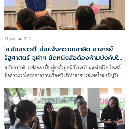
27 มกราคม 2569
'อ.อัจฉราวดี' จ่อแจ้งความเอาผิด อาจารย์
รัฐศาสตร์ จุฬาฯ ยัดหนังสือต้องห้ามบังคับให้
เด็กทำผิดกฎหมาย
อ.อัจฉราวดี วงศ์สกล เป็นผู้ก่อตั้งมูลนิธิโรงเรียนแห่งชีวิต โพสต์
ข้อความว่าใครอยากอ่านเรื่องจริงที่ทำลายประเทศไทยเชิญรีบกด
ติดตาม เพรา