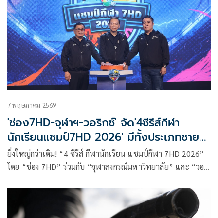
7 พฤษภาคม 2569
'ช่อง7HD-จุฬาฯ-วอริกซ์' จัด'4ซีรีส์กีฬา
นักเรียนแชมป์7HD 2026' มีทั้งประเภทชาย-
หญิง
ยิ่งใหญ่กว่าเดิม! “4 ซีรีส์ กีฬานักเรียน แชมป์กีฬา 7HD 2026”
โดย “ช่อง 7HD” ร่วมกับ “จุฬาลงกรณ์มหาวิทยาลัย” และ “วอ
ริกซ์ สปอร์ต” พร้อมสร้างประวัติศาสตร์หน้าใหม่ ให้วงการกีฬา
นักเรียน ขยายประเภทชาย-หญิง เพิ่มโอกาสนักกีฬาเยาวชน
ประเดิมเปิดทัวร์นาเมนต์แรงเต็มสปีดด้วยซีรีส์แรก