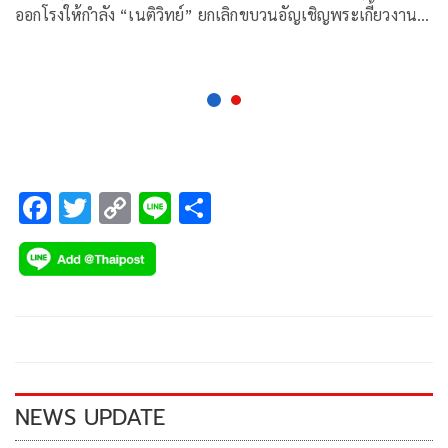
ออกโรงให้กำลัง “เนติวิทย์” ยกเลิกขบวนอัญเชิญพระเกี้ยวงาน
ฟุตบอลประเพณีจุฬาฯ-ธรรมศาสตร์
F
T
C
Li
S
ac
wi
o
n
h
e
tt
p
e
ar
b
er
y
e
o
Li
o
n
k
k
NEWS UPDATE