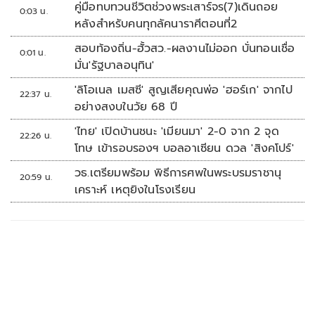
คู่มือทบทวนชีวิตช่วงพระเสาร์จร(7)เดินถอย
0:03 น.
หลังสำหรับคนทุกลัคนาราศีตอนที่2
สอบท้องถิ่น-ฮั้วสว.-ผลงานไม่ออก บั่นทอนเชื่อ
0:01 น.
มั่น'รัฐบาลอนุทิน'
'ลิโอเนล เมสซี' สูญเสียคุณพ่อ 'ฮอร์เก' จากไป
22:37 น.
อย่างสงบในวัย 68 ปี
'ไทย' เปิดบ้านชนะ 'เมียนมา' 2-0 จาก 2 จุด
22:26 น.
โทษ เข้ารอบรองฯ บอลอาเซียน ดวล 'สิงคโปร์'
วธ.เตรียมพร้อม พิธีการศพในพระบรมราชานุ
20:59 น.
เคราะห์ เหตุยิงในโรงเรียน