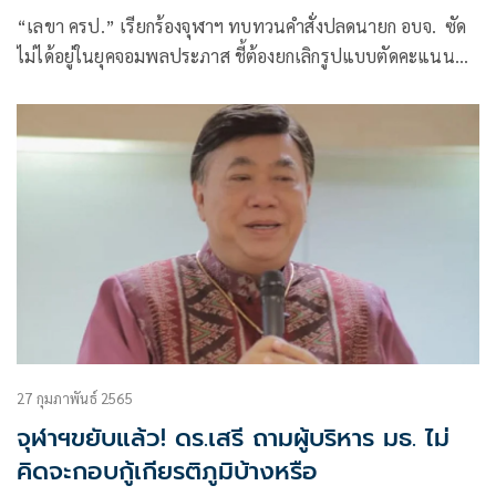
“เลขา ครป.” เรียกร้องจุฬาฯ ทบทวนคำสั่งปลดนายก อบจ. ซัด
ไม่ได้อยู่ในยุคจอมพลประภาส ชี้ต้องยกเลิกรูปแบบตัดคะแนน
ความประพฤติ สืบทอดอำนาจนิยมเผด็จการ โดยไม่ฟังเสียงนิสิต
27 กุมภาพันธ์ 2565
จุฬาฯขยับแล้ว! ดร.เสรี ถามผู้บริหาร มธ. ไม่
คิดจะกอบกู้เกียรติภูมิบ้างหรือ