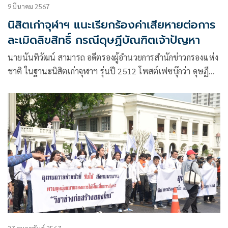
9 มีนาคม 2567
นิสิตเก่าจุฬาฯ แนะเรียกร้องค่าเสียหายต่อการ
ละเมิดลิขสิทธิ์ กรณีดุษฏีบัณฑิตเจ้าปัญหา
นายนันทิวัฒน์ สามารถ อดีตรองผู้อำนวยการสำนักข่าวกรองแห่ง
ชาติ ในฐานะนิสิตเก่าจุฬาฯ รุ่นปี 2512 โพสต์เฟซบุ๊กว่า ดุษฏี
บัณฑิตเจ้าปัญหา