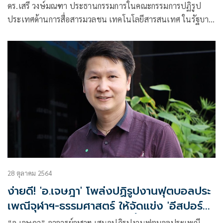
ดร.เสรี วงษ์มณฑา ประธานกรรมการในคณะกรรมการปฏิรูป
ประเทศด้านการสื่อสารมวลชน เทคโนโลยีสารสนเทศ ในรัฐบาล
พลเอกประยุทธ์ จันทร์โอชา
28 ตุลาคม 2564
ง่ายดี! 'อ.เจษฎา' โพล่งปฏิรูปงานฟุตบอลประ
เพณีจุฬาฯ-ธรรมศาสตร์ ให้จัดแข่ง 'อีสปอร์ต'
ไม่ต้องเหนื่อยอัญเชิญพระเกี้ยว-ธรรมจักร
“อ.เจษฎา” อาจารย์จุฬาฯ เสนอปฏิรูปงานฟุตบอลประเพณี