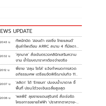
EWS UPDATE
ทัพนักบิด 'ฮอนด้า เรซซิ่ง ไทยแลนด์'
20:43 น.
ลุ้นล่าโพเดียม ARRC สนาม 4 ที่มัลดาลิ
กา
‘ศุภมาส’ สั่งเข้มตรวจคลินิกเสริมความ
20:32 น.
งาม ย้ำโฆษณาราคาต้องจ่ายจริง
พี่ชาย 'ฮลุน โซโล่' แจ้งกำหนดการสวด
20:12 น.
อภิธรรมศพ เตรียมจัดพิธีฌาปนกิจ 11
ส.ค.
'ลลิดา' โต้ 'รักชนก' ปมงบน้ำบาดาล ชี้
20:07 น.
พื้นที่ ปชน.ได้วงเงินเฉลี่ยสูงสุด
'พลพีร์' ลุยชายแดนสุรินทร์ สั่งเร่งรัด
20:06 น.
โครงการขยายไฟฟ้า 'ปราสาทตาควาย-