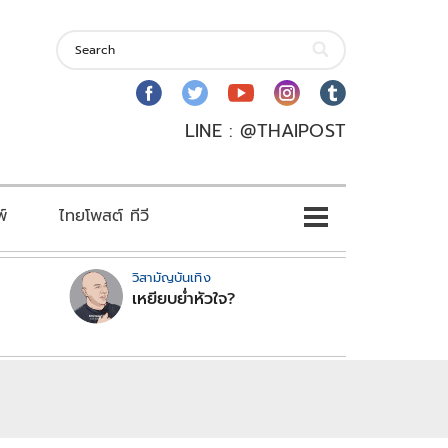
LINE : @THAIPOST
พ์
ไทยโพสต์ ทีวี
วิสามัญบันเทิง
เหยียบย่ำหัวใจ?