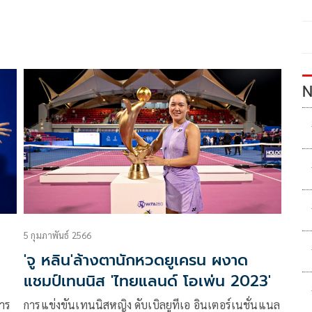
N
5 กุมภาพันธ์ 2566
'จู หลิน'ล้างตานักหวดยูเครน ผงาด
แชมป์เทนนิส 'ไทยแลนด์ โอเพ่น 2023'
การ
การแข่งขันเทนนิสหญิง ดับเบิลยูทีเอ อินเตอร์เนชั่นแนล