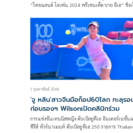
“ไทยแลนด์ โอเพ่น 2024 พรีเซนเต็ด บาย อีเอ” ชิงเ
รางวัลรวมสูงถึง 267,082 ดอลลาร์สหรัฐ หรือประมา
เกือบ 10 ล้านบาท ที่อารีน่า หัวหิน จ.ประจวบคีรีขันธ์
เมื่อคืนวันที่ 3 กุมภาพันธ์ 2567 ในประเภทหญิงเดี่ย
เป็นการแข่งขันรอบรองชนะเลิศ
1 กุมภาพันธ์ 2566
'จู หลิน'สาวจีนมือท็อป60โลก ทะลุรอ
ก่อนรองฯ Wilsonเปิดคลินิกร่วม
การแข่งขันเทนนิสหญิง ดับเบิลยูทีเอ อินเตอร์เนชั่
ซีรีส์ ทัวร์นาเมนท์ ดับเบิลยูทีเอ 250 รายการ Thaila