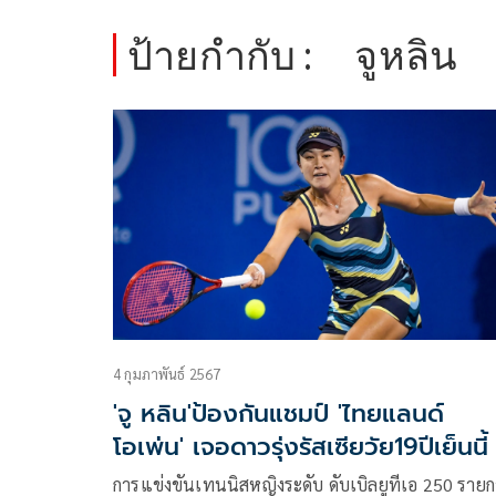
ป้ายกำกับ :
จูหลิน
4 กุมภาพันธ์ 2567
'จู หลิน'ป้องกันแชมป์ 'ไทยแลนด์
โอเพ่น' เจอดาวรุ่งรัสเซียวัย19ปีเย็นนี้
การแข่งขันเทนนิสหญิงระดับ ดับเบิลยูทีเอ 250 ราย