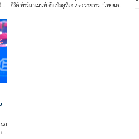
งิน
ซีรีส์ ทัวร์นาเมนท์ ดับเบิลยูทีเอ 250 รายการ “ไทยแลนด์
ณ
โอเพ่น 2023 พรีเซนเต็ด บาย อีเอ” ชิงเงินรางวัลรวม
กว่า 250,000 ดอลลาร์สหรัฐ หรือประมาณ 9,375,000
ว
บาท ณ ทรู อารีน่า หัวหิน สปอร์ต คลับ เมื่อวันที่ 5 ก.พ.
2566 เป็นการแข่งขันวันสุดท้าย โดยได้รับเกียรติจาก
นายคมกริช เจริญพัฒนสมบัติ รองผู้ว่าราชการจังหวัด
ประจวบคีรีขันธ์ เป็นประธานในพิธีปิด
บ
นแนล
nd