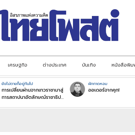
เศรษฐกิจ
ต่างประเทศ
บันเทิง
หนังสือพิม
ยังไม่ตายก็อยู่กันไป
ผักกาดหอม
การเปลี่ยนผ่านจากเทวราชามาสู่
ออเดอร์จากคุก!
การสถาปนาอัตลักษณ์ราชาธิป
ไตยแบบพุทธศาสนาในพระไตร
ปิฏก : สามัญผลสูตรในฐานะ
ทฤษฎีขีดจำกัดของอำนาจรัฐ
เหนือแรงงานและทรัพย์สิน