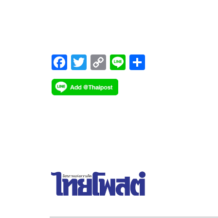
Open 2023 presented by E@ (ไทยแลนด์ โอเพ่น
2023 พรีเซนเต็ด บาย อีเอ) ณ เซ็นเตอร์คอร์ต ทรู อาร
น่า หัวหิน สปอร์ต คลับ อ.หัวหิน จ.ประจวบคีรีขันธ์ เมื
วันที่ 1 ก.พ. 2566 เป็นการชิงชัยรอบเมนดรอว์ วันที่
F
T
C
Li
S
ac
wi
o
n
h
e
tt
p
e
ar
b
er
y
e
o
Li
o
n
k
k