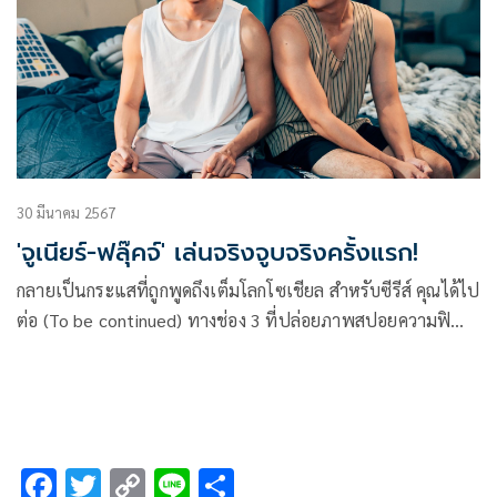
ประเทศไป 30 ล้านบาทแล้ว
30 มีนาคม 2567
'จูเนียร์-ฟลุ๊คจ์' เล่นจริงจูบจริงครั้งแรก!
กลายเป็นกระแสที่ถูกพูดถึงเต็มโลกโซเชียล สำหรับซีรีส์ คุณได้ไป
ต่อ (To be continued) ทางช่อง 3 ที่ปล่อยภาพสปอยความฟิ
นกันแบบรัว ๆ ใน อีพี 7 ที่ต้องทำไฮไลท์ตัวโต ๆ ว่า “ฉ่ำปอด”
งานนี้เหล่ามัมหมีเสียอาการกันเป็นแถว กับภาพซีนข้ามเส้น
ความสัมพันธ์ของ อชิ (จูเนียร์ กาจบัณฑิต) และ หมอจิ (ฟลุ๊คจ์
พงศภัทร์) บอกเลยว่าเห็นแค่ภาพก็สะท้านกับการเล่นจริง จูบจริง
ร้อนแรงจนแทบจะเป็นลม
F
T
C
Li
S