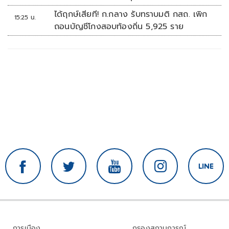
สัปดาห์หน้า
ได้ฤกษ์เสียที! ก.กลาง รับทราบมติ กสถ. เพิก
15:25 น.
ถอนบัญชีโกงสอบท้องถิ่น 5,925 ราย
การเมือง
กรองสถานการณ์