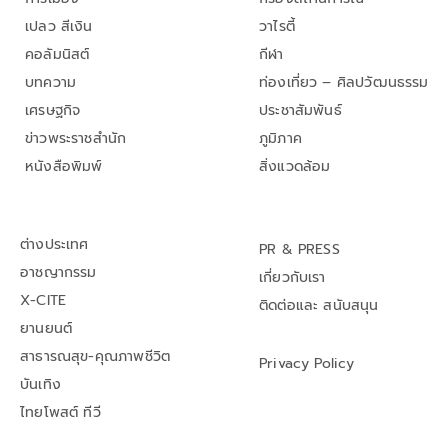
เปลว สีเงิน
วาไรตี้
คอลัมนิสต์
กีฬา
บทความ
ท่องเที่ยว – ศิลปวัฒนธรรม
เศรษฐกิจ
ประชาสัมพันธ์
ข่าวพระราชสำนัก
ภูมิภาค
หนังสือพิมพ์
สิ่งแวดล้อม
ต่างประเทศ
PR & PRESS
อาชญากรรม
เกี่ยวกับเรา
X-CITE
ติดต่อและ สนับสนุน
ยานยนต์
สาธารณสุข-คุณภาพชีวิต
Privacy Policy
บันเทิง
ไทยโพสต์ ทีวี