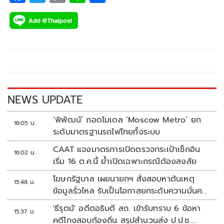
ac
wi
o
n
h
e
tt
p
e
ar
b
er
y
e
o
Li
o
n
k
k
NEWS UPDATE
‘พิพัฒน์’ ถอดโมเดล ‘Moscow Metro’ ยก
16:05 น.
ระดับมาตรฐานรถไฟไทยทั้งระบบ
CAAT แจงมาตรการเปิดตรวจกระเป๋าเช็กอิน
16:02 น.
เริ่ม 16 ต.ค.นี้ ย้ำเปิดเฉพาะกรณีต้องสงสัย
โฆษกรัฐบาล เผยนายกฯ สั่งสอบหาต้นเหตุ
15:48 น.
ข้อมูลรั่วไหล รับเป็นโอกาสยกระดับความมั่นคง
ปลอดภัยข้อมูลภาครัฐทั้งระบบ
'ธีรุตม์' อดีตอธิบดี สถ. เข้ารับทราบ 6 ข้อหา
15:37 น.
คดีโกงสอบท้องถิ่น สรุปสำนวนส่ง ป.ป.ช.