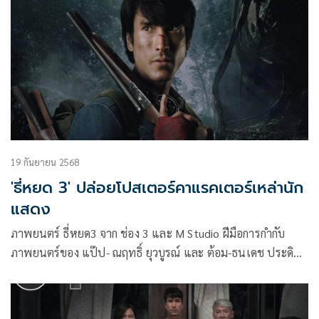
19 กันยายน 2568
'ธี่หยด 3' ปล่อยโปสเตอร์คาแรคเตอร์เหล่านัก
แสดง
ภาพยนตร์ ธี่หยด3 จาก ช่อง 3 และ M Studio ฝีมือการกำกับ
ภาพยนตร์ของ แป๊ป- ณฤทธิ์ ยุวบูรณ์ และ ต้อม-ธนเดช ประดิษฐ์
ปล่อยภาพโปสเตอร์คาแรคเตอร์นักแสดงออกมาแบบครบเซ็ท
เมื่อความสยองกลับมาอีกครั้ง ถึงเวลาเผชิญหน้าสู่บทสรุปสุดท้าย!