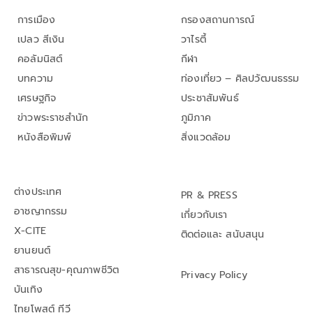
การเมือง
กรองสถานการณ์
เปลว สีเงิน
วาไรตี้
คอลัมนิสต์
กีฬา
บทความ
ท่องเที่ยว – ศิลปวัฒนธรรม
เศรษฐกิจ
ประชาสัมพันธ์
ข่าวพระราชสำนัก
ภูมิภาค
หนังสือพิมพ์
สิ่งแวดล้อม
ต่างประเทศ
PR & PRESS
อาชญากรรม
เกี่ยวกับเรา
X-CITE
ติดต่อและ สนับสนุน
ยานยนต์
สาธารณสุข-คุณภาพชีวิต
Privacy Policy
บันเทิง
ไทยโพสต์ ทีวี