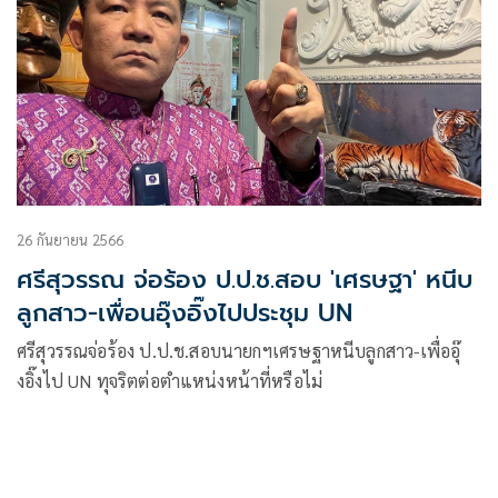
26 กันยายน 2566
ศรีสุวรรณ จ่อร้อง ป.ป.ช.สอบ 'เศรษฐา' หนีบ
ลูกสาว-เพื่อนอุ๊งอิ๊งไปประชุม UN
ศรีสุวรรณจ่อร้อง ป.ป.ช.สอบนายกฯเศรษฐาหนีบลูกสาว-เพื่ออุ๊
งอิ๊งไป UN ทุจริตต่อตำแหน่งหน้าที่หรือไม่