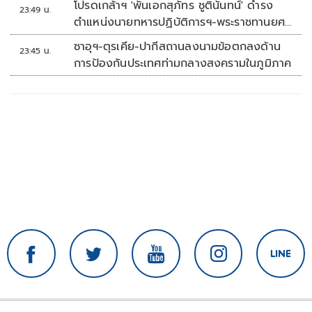
โปรดเกล้าฯ 'พันเอกสุภัทร ชูตินันทน์' ดำรง
23:49 น.
ตำแหน่งนายทหารปฏิบัติการฯ-พระราชทานยศ
'พลตรี'
ซาอุฯ-ตุรเคีย-ปากีสถานลงนามข้อตกลงด้าน
23:45 น.
การป้องกันประเทศท่ามกลางสงครามในภูมิภาค