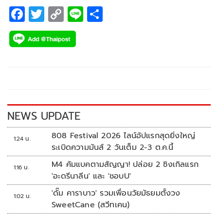
F
T
C
Li
S
ac
wi
o
n
h
e
tt
p
e
ar
b
er
y
e
o
Li
o
n
k
k
NEWS UPDATE
808 Festival 2026 ไลน์อัปแรกสุดยิ่งใหญ่
1:24 น.
ระเบิดความมันส์ 2 วันเต็ม 2-3 ต.ค.นี้
M4 คัมแบคตามสัญญา! ปล่อย 2 ซิงเกิลแรก
1:16 น.
'อะดรีนาลีน' และ 'ชอบU'
'ดั๊ม คาราบาว' รวมเพื่อนวัยมัธยมตั้งวง
1:02 น.
SweetCane (สวีทเคน)