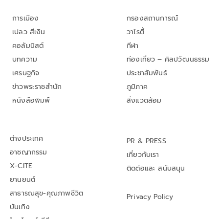
การเมือง
กรองสถานการณ์
เปลว สีเงิน
วาไรตี้
คอลัมนิสต์
กีฬา
บทความ
ท่องเที่ยว – ศิลปวัฒนธรรม
เศรษฐกิจ
ประชาสัมพันธ์
ข่าวพระราชสำนัก
ภูมิภาค
หนังสือพิมพ์
สิ่งแวดล้อม
ต่างประเทศ
PR & PRESS
อาชญากรรม
เกี่ยวกับเรา
X-CITE
ติดต่อและ สนับสนุน
ยานยนต์
สาธารณสุข-คุณภาพชีวิต
Privacy Policy
บันเทิง