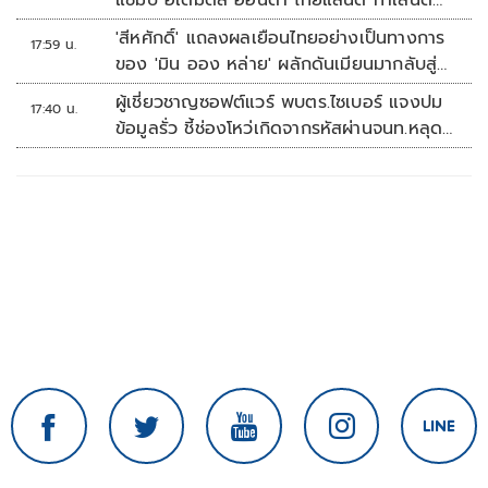
แชมป์ อิเดมิตสึ ฮอนด้า ไทยแลนด์ ทาเลนต์
คัพ สนาม 3
'สีหศักดิ์' แถลงผลเยือนไทยอย่างเป็นทางการ
17:59 น.
ของ 'มิน ออง หล่าย' ผลักดันเมียนมากลับสู่
อาเซียน
ผู้เชี่ยวชาญซอฟต์แวร์ พบตร.ไซเบอร์ แจงปม
17:40 น.
ข้อมูลรั่ว ชี้ช่องโหว่เกิดจากรหัสผ่านจนท.หลุด
ไม่ใช่ถูกแฮกระบบ