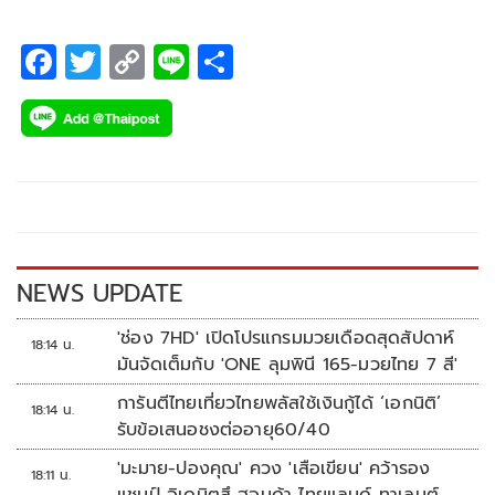
F
T
C
Li
S
ac
wi
o
n
h
e
tt
p
e
ar
b
er
y
e
o
Li
o
n
k
k
NEWS UPDATE
'ช่อง 7HD' เปิดโปรแกรมมวยเดือดสุดสัปดาห์
18:14 น.
มันจัดเต็มกับ 'ONE ลุมพินี 165-มวยไทย 7 สี'
การันตีไทยเที่ยวไทยพลัสใช้เงินกู้ได้ ‘เอกนิติ’
18:14 น.
รับข้อเสนอชงต่ออายุ60/40
'มะมาย-ปองคุณ' ควง 'เสือเขียน' คว้ารอง
18:11 น.