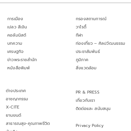
การเมือง
กรองสถานการณ์
เปลว สีเงิน
วาไรตี้
คอลัมนิสต์
กีฬา
บทความ
ท่องเที่ยว – ศิลปวัฒนธรรม
เศรษฐกิจ
ประชาสัมพันธ์
ข่าวพระราชสำนัก
ภูมิภาค
หนังสือพิมพ์
สิ่งแวดล้อม
ต่างประเทศ
PR & PRESS
อาชญากรรม
เกี่ยวกับเรา
X-CITE
ติดต่อและ สนับสนุน
ยานยนต์
สาธารณสุข-คุณภาพชีวิต
Privacy Policy