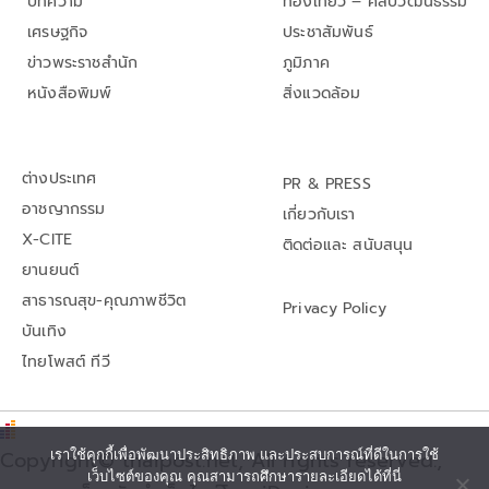
บทความ
ท่องเที่ยว – ศิลปวัฒนธรรม
เศรษฐกิจ
ประชาสัมพันธ์
ข่าวพระราชสำนัก
ภูมิภาค
หนังสือพิมพ์
สิ่งแวดล้อม
ต่างประเทศ
PR & PRESS
อาชญากรรม
เกี่ยวกับเรา
X-CITE
ติดต่อและ สนับสนุน
ยานยนต์
สาธารณสุข-คุณภาพชีวิต
Privacy Policy
บันเทิง
ไทยโพสต์ ทีวี
Copyright© thaipost.net, All rights reserved.,
เราใช้คุกกี้เพื่อพัฒนาประสิทธิภาพ และประสบการณ์ที่ดีในการใช้
เว็บไซต์ของคุณ คุณสามารถศึกษารายละเอียดได้ที่นี่