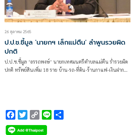
26 ตุลาคม 2565
ป.ป.ช.ชี้มูล 'นายกฯ เล็กแม่ตืน' ลำพูนรวยผิด
ปกติ
ป.ป.ช.ชี้มูล ‘อรรถพงษ์’ นายกเทศมนตรีตำบลแม่ตืน ร่ำรวยผิด
ปกติ ทรัพย์สินเพิ่ม 18 ราย บ้าน-รถ-ที่ดิน-ร้านกาแฟ-เงินฝาก
ขอศาลยึดตกเป็นของแผ่นดิน
F
T
C
Li
S
ac
wi
o
n
h
e
tt
p
e
ar