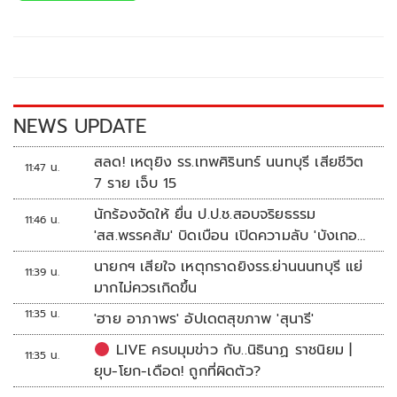
b
er
y
e
o
Li
o
n
k
k
NEWS UPDATE
สลด! เหตุยิง รร.เทพศิรินทร์ นนทบุรี เสียชีวิต
11:47 น.
7 ราย เจ็บ 15
นักร้องจัดให้ ยื่น ป.ป.ช.สอบจริยธรรม
11:46 น.
'สส.พรรคส้ม' บิดเบือน เปิดความลับ 'บังเกอร์
ทหาร'
นายกฯ เสียใจ เหตุกราดยิงรร.ย่านนนทบุรี แย่
11:39 น.
มากไม่ควรเกิดขึ้น
11:35 น.
'ฮาย อาภาพร' อัปเดตสุขภาพ 'สุนารี'
LIVE ครบมุมข่าว กับ..นิธินาฏ ราชนิยม |
11:35 น.
ยุบ-โยก-เดือด! ถูกที่ผิดตัว?