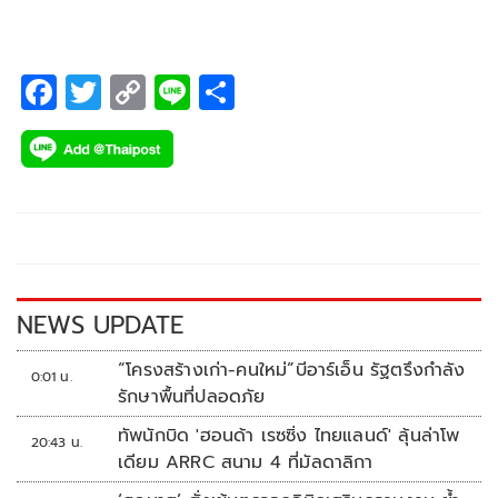
F
T
C
Li
S
ac
wi
o
n
h
e
tt
p
e
ar
b
er
y
e
o
Li
o
n
k
k
NEWS UPDATE
“โครงสร้างเก่า-คนใหม่”บีอาร์เอ็น รัฐตรึงกำลัง
0:01 น.
รักษาพื้นที่ปลอดภัย
ทัพนักบิด 'ฮอนด้า เรซซิ่ง ไทยแลนด์' ลุ้นล่าโพ
20:43 น.
เดียม ARRC สนาม 4 ที่มัลดาลิกา