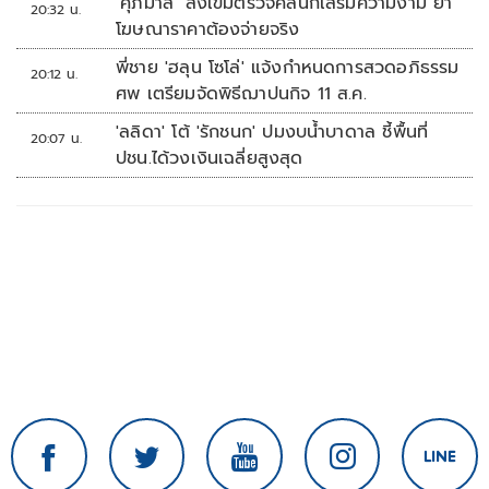
‘ศุภมาส’ สั่งเข้มตรวจคลินิกเสริมความงาม ย้ำ
20:32 น.
โฆษณาราคาต้องจ่ายจริง
พี่ชาย 'ฮลุน โซโล่' แจ้งกำหนดการสวดอภิธรรม
20:12 น.
ศพ เตรียมจัดพิธีฌาปนกิจ 11 ส.ค.
'ลลิดา' โต้ 'รักชนก' ปมงบน้ำบาดาล ชี้พื้นที่
20:07 น.
ปชน.ได้วงเงินเฉลี่ยสูงสุด