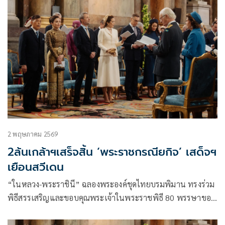
2 พฤษภาคม 2569
2ล้นเกล้าฯเสร็จสิ้น ‘พระราชกรณียกิจ’ เสด็จฯ
เยือนสวีเดน
“ในหลวง-พระราชินี” ฉลองพระองค์ชุดไทยบรมพิมาน ทรงร่วม
พิธีสรรเสริญและขอบคุณพระเจ้าในพระราชพิธี 80 พรรษาของ
สมเด็จพระราชาธิบดีคาร์ล ที่ 16 กุสตาฟแห่งสวีเดน