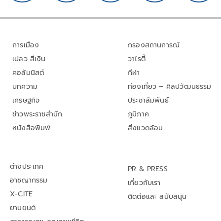
การเมือง
กรองสถานการณ์
เปลว สีเงิน
วาไรตี้
คอลัมนิสต์
กีฬา
บทความ
ท่องเที่ยว – ศิลปวัฒนธรรม
เศรษฐกิจ
ประชาสัมพันธ์
ข่าวพระราชสำนัก
ภูมิภาค
หนังสือพิมพ์
สิ่งแวดล้อม
ต่างประเทศ
PR & PRESS
อาชญากรรม
เกี่ยวกับเรา
X-CITE
ติดต่อและ สนับสนุน
ยานยนต์