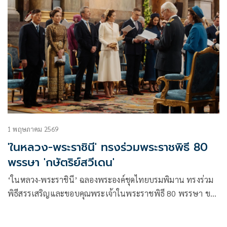
1 พฤษภาคม 2569
'ในหลวง-พระราชินี' ทรงร่วมพระราชพิธี 80
พรรษา 'กษัตริย์สวีเดน'
‘ในหลวง-พระราชินี’ ฉลองพระองค์ชุดไทยบรมพิมาน ทรงร่วม
พิธีสรรเสริญและขอบคุณพระเจ้าในพระราชพิธี 80 พรรษา ของ
สมเด็จพระราชาธิบดีคาร์ล ที่ 16 กุสตาฟแห่งสวีเดน