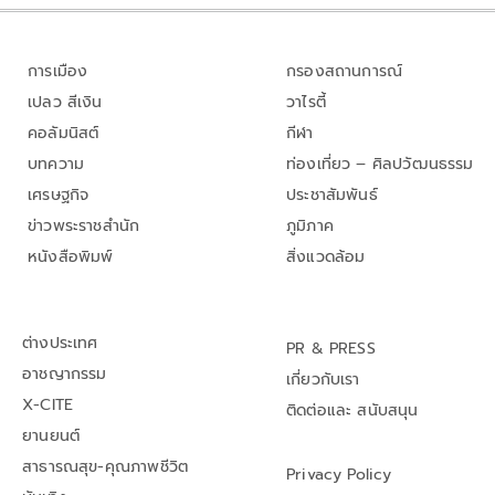
การเมือง
กรองสถานการณ์
เปลว สีเงิน
วาไรตี้
คอลัมนิสต์
กีฬา
บทความ
ท่องเที่ยว – ศิลปวัฒนธรรม
เศรษฐกิจ
ประชาสัมพันธ์
ข่าวพระราชสำนัก
ภูมิภาค
หนังสือพิมพ์
สิ่งแวดล้อม
ต่างประเทศ
PR & PRESS
อาชญากรรม
เกี่ยวกับเรา
X-CITE
ติดต่อและ สนับสนุน
ยานยนต์
สาธารณสุข-คุณภาพชีวิต
Privacy Policy