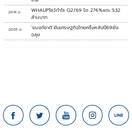
ไทย’
WHAUPโชว์กำไร Q2/69 โต 276%แตะ 532
20:14 น.
ล้านบาท
‘แบงก์ชาติ’ยันเศรษฐกิจไทยครึ่งหลังปี69ยัง
20:05 น.
ฉลุย