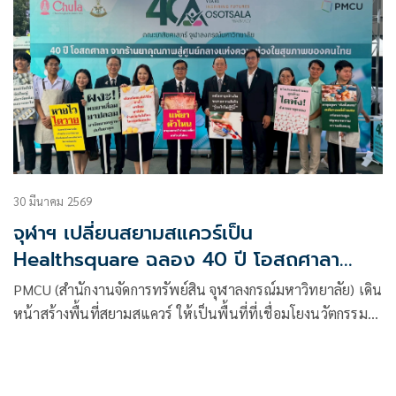
30 มีนาคม 2569
จุฬาฯ เปลี่ยนสยามสแควร์เป็น
Healthsquare ฉลอง 40 ปี โอสถศาลา
ดูแลสุขภาพคนไทย
PMCU (สำนักงานจัดการทรัพย์สิน จุฬาลงกรณ์มหาวิทยาลัย) เดิน
หน้าสร้างพื้นที่สยามสแควร์ ให้เป็นพื้นที่ที่เชื่อมโยงนวัตกรรม
และองค์ความรู้ดีดีจากจุฬาฯ ให้เข้าถึงคนไทยอย่างทั่วถึง เปิด
พื้นที่ให้คณะเภสัชศาสตร์ จุฬาฯ จัดงานฉลอง “40 ปี โอสถศาลา
จากร้านยาคุณภาพสู่ศูนย์กลางแห่งความห่วงใยสุขภาพของคน