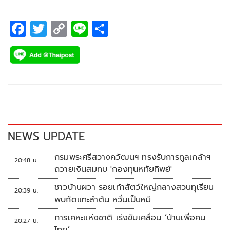
ไทย”
F
T
C
Li
S
ac
wi
o
n
h
e
tt
p
e
ar
b
er
y
e
o
Li
o
n
k
k
NEWS UPDATE
กรมพระศรีสวางควัฒนฯ ทรงรับการทูลเกล้าฯ
20:48 น.
ถวายเงินสมทบ 'กองทุนหทัยทิพย์'
ชาวบ้านผวา รอยเท้าสัตว์ใหญ่กลางสวนทุเรียน
20:39 น.
พบกัดแทะลำต้น หวั่นเป็นหมี
การเคหะแห่งชาติ เร่งขับเคลื่อน ‘บ้านเพื่อคน
20:27 น.