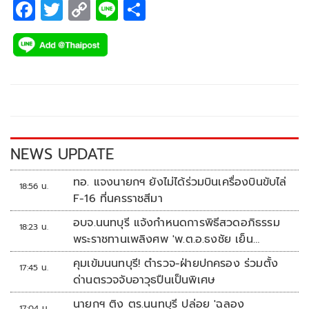
F
T
C
Li
S
ac
wi
o
n
h
e
tt
p
e
ar
b
er
y
e
o
Li
o
n
k
k
NEWS UPDATE
ทอ. แจงนายกฯ ยังไม่ได้ร่วมบินเครื่องบินขับไล่
18:56 น.
F-16 ที่นครราชสีมา
อบจ.นนทบุรี แจ้งกำหนดการพิธีสวดอภิธรรม
18:23 น.
พระราชทานเพลิงศพ 'พ.ต.อ.ธงชัย เย็น
ประเสริฐ'
คุมเข้มนนทบุรี! ตำรวจ-ฝ่ายปกครอง ร่วมตั้ง
17:45 น.
ด่านตรวจจับอาวุธปืนเป็นพิเศษ
นายกฯ ติง ตร.นนทบุรี ปล่อย 'ฉลอง
17:04 น.