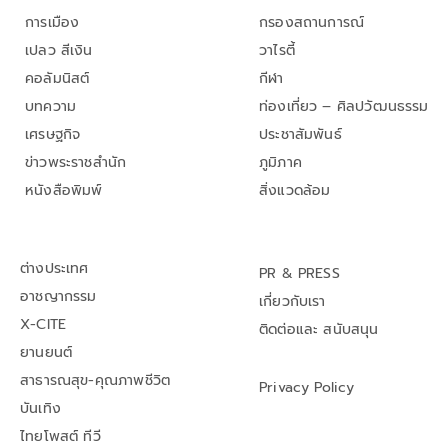
การเมือง
กรองสถานการณ์
เปลว สีเงิน
วาไรตี้
คอลัมนิสต์
กีฬา
บทความ
ท่องเที่ยว – ศิลปวัฒนธรรม
เศรษฐกิจ
ประชาสัมพันธ์
ข่าวพระราชสำนัก
ภูมิภาค
หนังสือพิมพ์
สิ่งแวดล้อม
ต่างประเทศ
PR & PRESS
อาชญากรรม
เกี่ยวกับเรา
X-CITE
ติดต่อและ สนับสนุน
ยานยนต์
สาธารณสุข-คุณภาพชีวิต
Privacy Policy
บันเทิง
ไทยโพสต์ ทีวี