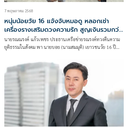
7 พฤษภาคม 2568
หนุ่มน้อยวัย 16 แจ้งจับหมอดู หลอกเช่า
เครื่องรางเสริมดวงความรัก สูญเงินรวมกว่า
5 แสน
นายรณณรงค์ แก้วเพชร ประธานเครือข่ายรณรงค์ทวงคืนความ
ยุติธรรมในสังคม พา นายบอย (นามสมมุติ) เยาวชนวัย 16 ปี
และ นายฉัตรชัย เมืองคุ้ม หรือ ท็อป อายุ 35 ปี เข้าพบ พนักงาน
สอบสวนกองบังคับการปราบปรามการค้ามนุษย์ (บก.ปคม.) หลัง
ถูกหมอดูเสรี