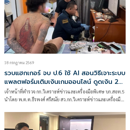
18 กรกฎาคม 2569
รวบแฮกเกอร์ จบ ป.6 ใช้ AI สอนวิธีเจาะระบบ
แพลตฟอร์มเติมเงินเกมออนไลน์ ดูดเงิน 2
แสน พบมี 5 หมายจับ
เจ้าหน้าที่ตำรวจ กก.วิเคราะห์ข่าวและเครื่องมือพิเศษ บก.สอท.5
นำโดย พ.ต.ต.ธีรพงศ์ ศรีสมัย สว.กก.วิเคราะห์ข่าวและเครื่องมือ
พิเศษ บก.สอท.5 นำกำลังสนธิร่วมกับ เจ้าหน้าที่ตำรวจ
บก.สส.ภ.8 นำหมายค้นศาลจังหวัดภูเก็ตที่ 175/2569 ลง 15
ก.ค.69