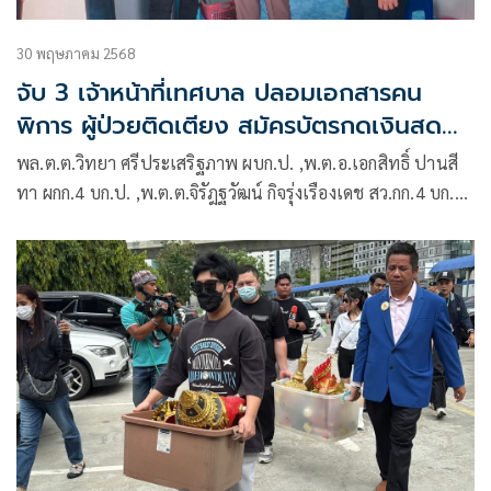
30 พฤษภาคม 2568
จับ 3 เจ้าหน้าที่เทศบาล ปลอมเอกสารคน
พิการ ผู้ป่วยติดเตียง สมัครบัตรกดเงินสด
กว่า 2 ล้าน
พล.ต.ต.วิทยา ศรีประเสริฐภาพ ผบก.ป. ,พ.ต.อ.เอกสิทธิ์ ปานสี
ทา ผกก.4 บก.ป. ,พ.ต.ต.จิรัฎฐวัฒน์ กิจรุ่งเรืองเดช สว.กก.4 บก.ป.
พร้อมด้วยเจ้าหน้าที่ตำรวจ กก.4 บก.ป. ร่วมกันจับกุม น.ส.นุชรีย์ฯ
อายุ 42 ปี ตำแหน่ง เจ้าหน้าที่แผนกกองคลั