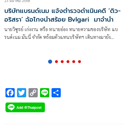
23 มีนาคม 2568
บริษัทแบรนด์เนม แจ้งตำรวจดำเนินคดี ‘ดิว-
อริสรา’ ฉ้อโกงนำสร้อย Bvlgari มาจำนำ
นายวิฑูรย์ เก่งงาน หรือ ทนายอ๋อง ทนายความของบริษัท แบ
รนด์เนม มันนี่ จำกัด พร้อมตัวแทนบริษัทฯ เดินทางมายัง
สน.ปทุมวัน เพื่อแจ้งความดําเนินคดีกับ ดิว-อริสรา
F
T
C
Li
S
ac
wi
o
n
h
e
tt
p
e
ar
b
er
y
e