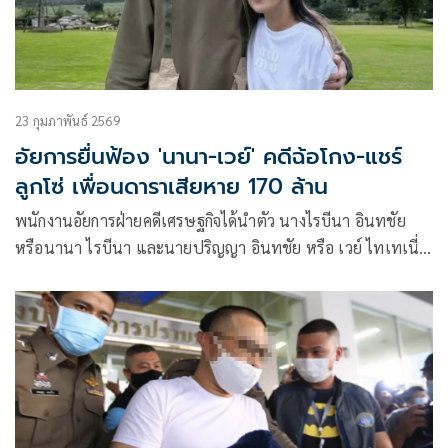
23 กุมภาพันธ์ 2569
อัยการยื่นฟ้อง 'นานา-เวย์' คดีฉ้อโกง-แชร์
ลูกโซ่ เพื่อนดาราเสียหาย 170 ล้าน
พนักงานอัยการฝ่ายคดีเศรษฐกิจได้นำตัว นางไรบีนา อินทชัย
หรือนานา ไรบีนา และนายปริญญา อินทชัย หรือ เวย์ ไทเทเนี่
ยม แร็ปเปอร์ชื่อดังกับพวกรวม4 รายมายื่นฟ้องต่อศาลอาญาใน
คดีฉ้อโกง-เเชร์ลูกโซ่