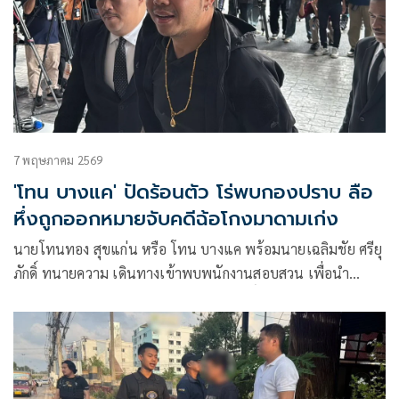
7 พฤษภาคม 2569
'โทน บางแค' ปัดร้อนตัว โร่พบกองปราบ ลือ
หึ่งถูกออกหมายจับคดีฉ้อโกงมาดามเก่ง
นายโทนทอง สุขแก่น หรือ โทน บางแค พร้อมนายเฉลิมชัย ศรียุ
ภักดิ์ ทนายความ เดินทางเข้าพบพนักงานสอบสวน เพื่อนำ
เอกสารและหลักฐานมาแสดงความบริสุทธิ์ใจ หลังมีกระแสข่าว
เตรียมออกหมายจับเซียนพระชื่อดัง ที่ร่วมกันฉ้อโกงผู้เสียหาย
มูลค่าความเสียหายกว่า 5,000 ล้านบาท