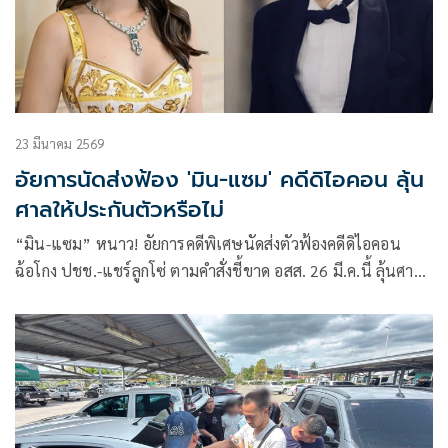
23 มีนาคม 2569
อัยการนัดส่งฟ้อง 'มิน-แซม' คดีดิไอคอน ลุ้น
ศาลให้ประกันตัวหรือไม่
“มิน-แซม” หนาว! อัยการคดีพิเศษนัดส่งตัวฟ้องคดีดิไอคอน
ฉ้อโกง ปชช.-แชร์ลูกโซ่ ตามคำสั่งชี้ขาด อสส. 26 มี.ค.นี้ ลุ้นศาล
อาญาให้ประกันตัวหรือไม่