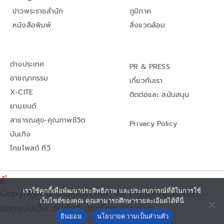
ข่าวพระราชสำนัก
ภูมิภาค
หนังสือพิมพ์
สิ่งแวดล้อม
ต่างประเทศ
PR & PRESS
อาชญากรรม
เกี่ยวกับเรา
X-CITE
ติดต่อและ สนับสนุน
ยานยนต์
สาธารณสุข-คุณภาพชีวิต
Privacy Policy
บันเทิง
ไทยโพสต์ ทีวี
Copyright© thaipost.net, All rights reserved.,
เราใช้คุกกี้เพื่อพัฒนาประสิทธิภาพ และประสบการณ์ที่ดีในการใช้
เว็บไซต์ของคุณ คุณสามารถศึกษารายละเอียดได้ที่นี่
ออกแบบเว็บ จัดทำเว็บไซต์โดย iDesign
ยินยอม
นโยบายความเป็นส่วนตัว