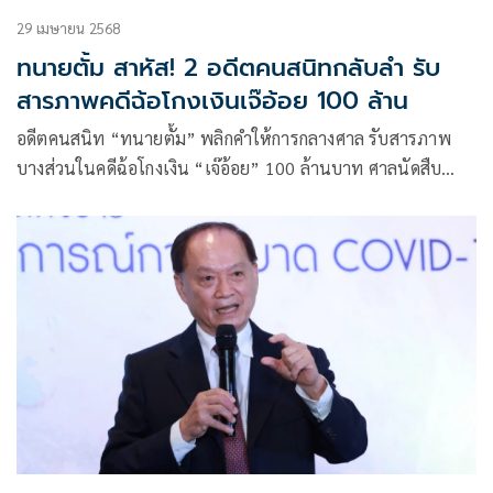
29 เมษายน 2568
ทนายตั้ม สาหัส! 2 อดีตคนสนิทกลับลำ รับ
สารภาพคดีฉ้อโกงเงินเจ๊อ้อย 100 ล้าน
อดีตคนสนิท “ทนายตั้ม” พลิกคำให้การกลางศาล รับสารภาพ
บางส่วนในคดีฉ้อโกงเงิน “เจ๊อ้อย” 100 ล้านบาท ศาลนัดสืบ
พยานโจทก์ 15 นัดรวด เริ่ม 4 มีนาคมปีหน้า พร้อมกำชับคู่ความ
ปฏิบัติตามคำสั่งอย่างเคร่งครัด