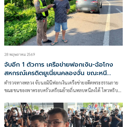
28 พฤษภาคม 2569
จับอีก 1 ตัวการ เครือข่ายฟอกเงิน-ฉ้อโกง
สหกรณ์เครดิตยูเนี่ยนคลองจั่น ขณะหนี
กบดานภาคใต้
ตำรวจทางหลวง จับนอมินีฟอกเงินเครือข่ายอดีตพระธรรมกาย
ขณะขนของพาครอบครัวเตรียมย้ายถิ่นหลบหนีลงใต้ ไหวพริบ
ตำรวจพบรถยนต์เก๋งบรรทุกหนักจนตัวรถทรุดต่ำ เรียกตรวจสอบ
อ้างไม่มีใบขับขี่หรือเอกสารติดตัว สังเกตเห็นสมุดฝากครรภ์ในรถ
เช็คประวัติบิดา พบเป็นผู้ต้องหาตามหมายจับคดีทุจริตสหกรณ์
เครดิตยูเนี่ยนคลองจั่น