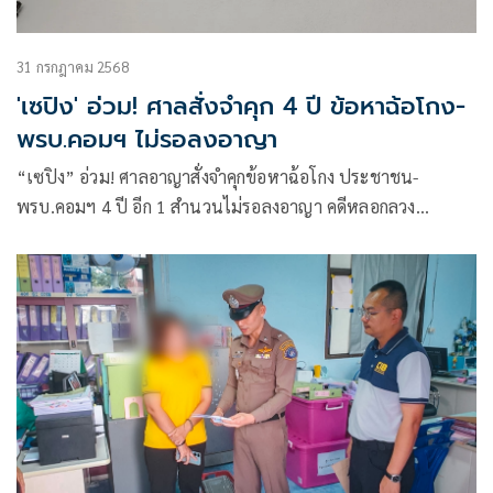
31 กรกฎาคม 2568
'เซปิง' อ่วม! ศาลสั่งจำคุก 4 ปี ข้อหาฉ้อโกง-
พรบ.คอมฯ ไม่รอลงอาญา
“เซปิง” อ่วม! ศาลอาญาสั่งจำคุกข้อหาฉ้อโกง ประชาชน-
พรบ.คอมฯ 4 ปี อีก 1 สำนวนไม่รอลงอาญา คดีหลอกลวง
โครงการ เฟซออฟ เจ้าตัวยื่นประกันระหว่างอุทธรณ์