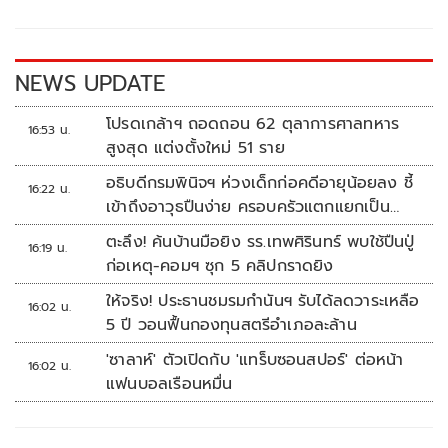
o
Li
o
n
k
k
NEWS UPDATE
โปรดเกล้าฯ ถอดถอน 62 ตุลาการศาลทหาร
16:53 น.
สูงสุด แต่งตั้งใหม่ 51 ราย
อธิบดีกรมพินิจฯ ห่วงเด็กก่อคดีอายุน้อยลง ชี้
16:22 น.
เข้าถึงอาวุธปืนง่าย ครอบครัวแตกแยกเป็น
ชนวนสำคัญ
ตะลึง! ค้นบ้านมือยิง รร.เทพศิรินทร์ พบใช้ปืนปู่
16:19 น.
ก่อเหตุ-คอมฯ ซุก 5 คลิปกราดยิง
ให้จริง! ประธานชมรมกำนันฯ รับได้ลดวาระเหลือ
16:02 น.
5 ปี วอนฟื้นกองทุนสตรีอำเภอละล้าน
'ซาลาห์' ตัวเปิดกับ 'แทร็บซอนสปอร์' ต่อหน้า
16:02 น.
แฟนบอลเรือนหมื่น