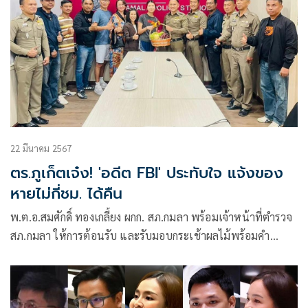
22 มีนาคม 2567
ตร.ภูเก็ตเจ๋ง! 'อดีต FBI' ประทับใจ แจ้งของ
หายไม่กี่ชม. ได้คืน
พ.ต.อ.สมศักดิ์ ทองเกลี้ยง ผกก. สภ.กมลา พร้อมเจ้าหน้าที่ตำรวจ
สภ.กมลา ให้การต้อนรับ และรับมอบกระเช้าผลไม้พร้อมคำ
ขอบคุณจาก Ms.AIZHAN ZHASSANOVA และครอบครัว