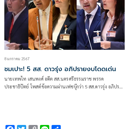
8 มกราคม 2567
ชมเปาะ! 5 สส. ดาวรุ่ง อภิปรายงบโดดเด่น
นายเทพไท เสนพงศ์ อดีต สส.นครศรีธรรมราช พรรค
ประชาธิปัตย์ โพสต์ข้อความผ่านเฟซบุ๊กว่า 5 สส.ดาวรุ่ง อภิปราย
โดดเด่น