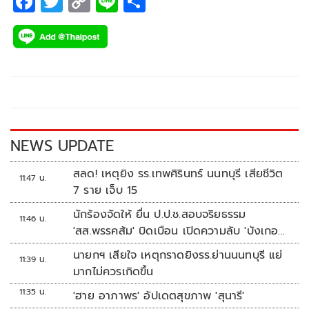
F
T
C
Li
S
ac
wi
o
n
h
e
tt
p
e
ar
b
er
y
e
o
Li
o
n
k
k
NEWS UPDATE
สลด! เหตุยิง รร.เทพศิรินทร์ นนทบุรี เสียชีวิต
11:47 น.
7 ราย เจ็บ 15
นักร้องจัดให้ ยื่น ป.ป.ช.สอบจริยธรรม
11:46 น.
'สส.พรรคส้ม' บิดเบือน เปิดความลับ 'บังเกอร์
ทหาร'
นายกฯ เสียใจ เหตุกราดยิงรร.ย่านนนทบุรี แย่
11:39 น.
มากไม่ควรเกิดขึ้น
11:35 น.
'ฮาย อาภาพร' อัปเดตสุขภาพ 'สุนารี'