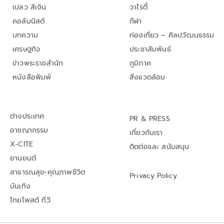
เปลว สีเงิน
วาไรตี้
คอลัมนิสต์
กีฬา
บทความ
ท่องเที่ยว – ศิลปวัฒนธรรม
เศรษฐกิจ
ประชาสัมพันธ์
ข่าวพระราชสำนัก
ภูมิภาค
หนังสือพิมพ์
สิ่งแวดล้อม
ต่างประเทศ
PR & PRESS
อาชญากรรม
เกี่ยวกับเรา
X-CITE
ติดต่อและ สนับสนุน
ยานยนต์
สาธารณสุข-คุณภาพชีวิต
Privacy Policy
บันเทิง
ไทยโพสต์ ทีวี