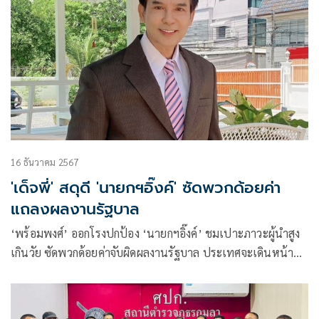
16 ธันวาคม 2567
'เด็จพี่' สดุดี 'นายกฯอิ๊งค์' ซัดพวกด้อยค่า
แถลงผลงานรัฐบาล
‘พร้อมพงศ์’ ออกโรงปกป้อง ‘นายกฯอิ๊งค์’ ชมเปาะภาวะผู้นำสูง
เกินวัย ซัดพวกด้อยค่าจับผิดผลงานรัฐบาล ประเทศจะเดินหน้า
อย่ามาขวางคลอง