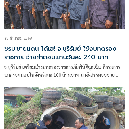
28 สิงหาคม 2568
ชรบ.ชายแดน ได้เฮ! จ.บุรีรัมย์ ใช้งบทดรอง
ราชการ จ่ายค่าตอบแทนวันละ 240 บาท
จ.บุรีรัมย์ เตรียมนำงบทดรองราชการภัยพิบัติฉุกเฉิน ที่กรมการ
ปกครอง มอบให้จังหวัดละ 100 ล้านบาท มาจัดสรรมอบช่วย
เหลือเยียวยา เพื่อเป็นค่าตอบแทนให้แก่ เจ้าหน้าที่ชุดรักษา
ความปลอดภัยหมู่บ้าน หรือ ชรบ. ร่วม 2,000 รายๆละ 240 บาท
ต่อวัน ที่ได้ปฏิบัติหน้าที่ดูแลรักษาความปลอดภัย