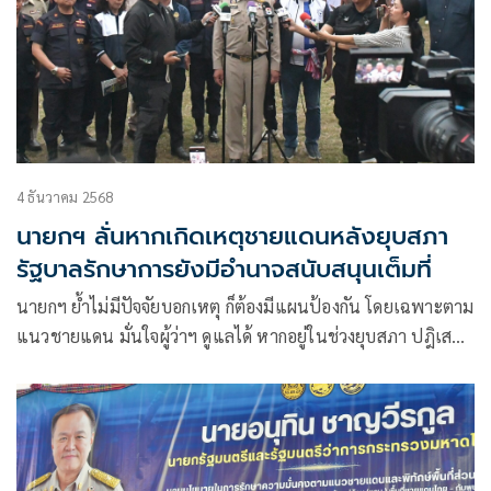
4 ธันวาคม 2568
นายกฯ ลั่นหากเกิดเหตุชายแดนหลังยุบสภา
รัฐบาลรักษาการยังมีอำนาจสนับสนุนเต็มที่
นายกฯ ย้ำไม่มีปัจจัยบอกเหตุ ก็ต้องมีแผนป้องกัน โดยเฉพาะตาม
แนวชายแดน มั่นใจผู้ว่าฯ ดูแลได้ หากอยู่ในช่วงยุบสภา ปฎิเสธ
ข่าวการเจรจาที่ออตตาวาไม่เป็นผล