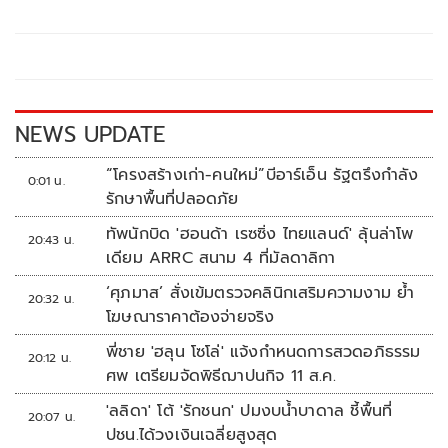
b
er
y
e
o
Li
o
n
k
k
NEWS UPDATE
“โครงสร้างเก่า-คนใหม่”บีอาร์เอ็น รัฐตรึงกำลัง
0:01 น.
รักษาพื้นที่ปลอดภัย
ทัพนักบิด 'ฮอนด้า เรซซิ่ง ไทยแลนด์' ลุ้นล่าโพ
20:43 น.
เดียม ARRC สนาม 4 ที่มัลดาลิกา
‘ศุภมาส’ สั่งเข้มตรวจคลินิกเสริมความงาม ย้ำ
20:32 น.
โฆษณาราคาต้องจ่ายจริง
พี่ชาย 'ฮลุน โซโล่' แจ้งกำหนดการสวดอภิธรรม
20:12 น.
ศพ เตรียมจัดพิธีฌาปนกิจ 11 ส.ค.
'ลลิดา' โต้ 'รักชนก' ปมงบน้ำบาดาล ชี้พื้นที่
20:07 น.
ปชน.ได้วงเงินเฉลี่ยสูงสุด