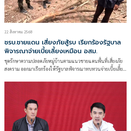
22 สิงหาคม 2568
ชรบ.ชายแดน เสี่ยงภัยสู้รบ เรียกร้องรัฐบาล
พิจารณาจ่ายเบี้ยเลี้ยงเหมือน อสม.
ชุดรักษาความปลอดภัยหมู่บ้านตามแนวชายแดนพื้นที่เสี่ยงภัย
สงคราม ออกมาเรียกร้องให้รัฐบาลพิจารณาทบทวนจ่ายเบี้ยเลี้ยง
ค่าตอบแทน หรือเป็นเงินเดือน อย่าง อสม. เพื่อเป็นขวัญกำลังใจ
ในการทำหน้าที่ เนื่องจากไม่มีรายได้ต้องเสียสละเดินตรวจเวร
ยามรักษาความเรียบร้อย เพื่อให้ ปชช. ปลอดภัยทั้งยามปกติและ
สงคราม