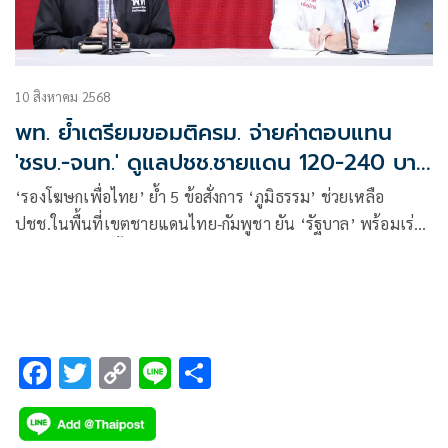
10 สิงหาคม 2568
พท. ย้ำเตรียมขอมติครม. จ่ายค่าตอบแทน
'ชรบ.-จนท.' ดูแลปชช.ชายแดน 120-240 บาท
ต่อวัน
‘รองโฆษกเพื่อไทย’ ย้ำ 5 ข้อสั่งการ ‘ภูมิธรรม’ ช่วยเหลือ
ปชช.ในพื้นที่เขตชายแดนไทย-กัมพูชา ยัน ‘รัฐบาล’ พร้อมเร่ง
คืนวิถีชีวิต-รอยยิ้มให้ผืนแผ่นดินไทย
F
T
C
Li
S
ac
wi
o
n
h
e
tt
p
e
ar