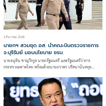
4 ธันวาคม 2568
นายกฯ สวมชุด อส. นำคณะบินตรวจราชการ
จ.บุรีรัมย์ มอบนโยบาย ชรบ.
นายอนุทิน ชาญวีรกูล นายกรัฐมนตรี และรัฐมนตรีว่าการ
กระทรวงมหาดไทย พร้อมด้วยนายภราดร ปริศนานันทกุล
รัฐมนตรีประจำสำนักนายกรัฐมนตรี , พลโท อดุลย์ บุญธรรม
เจริญ รัฐมนตรีช่วยว่าการกระทรวงกลาโหม