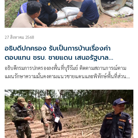
27 สิงหาคม 2568
อธิบดีปกครอง รับเป็นการบ้านเรื่องค่า
ตอบแทน ชรบ. ชายแดน เสนอรัฐบาล
พิจารณา
อธิบดีกรมการปกครองลงพื้นที่บุรีรัมย์ ติดตามสถานการณ์ตาม
แผนรักษาความมั่นคงตามแนวชายแดนและพิทักษ์พื้นที่ส่วน
หลัง เยี่ยมให้กำลัง ปชช. ที่ได้รับผลกระทบเหตุสู้รบและผู้ปฏิบัติ
งานชายแดน พร้อมหนุนงบสร้างหลุมหลบภัย