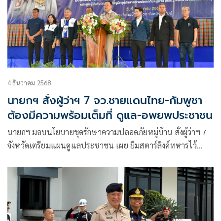
4 ธันวาคม 2568
นายกฯ สั่งผู้ว่าฯ 7 จว.ชายแดนไทย-กัมพูชา
ต้องมีความพร้อมเต็มที่ ดูแล-อพยพประชาชน
นายกฯ มอบนโยบายชุดรักษาความปลอดภัยหมู่บ้าน สั่งผู้ว่าฯ 7
จังหวัดเตรียมแผนดูแลประชาชน เผย ยืมสตาร์ลิงค์ทหารไว้
สื่อสารแล้วเปรียบ ”ชรบ.“ เป็นกำแพงมหึมาดูแลแนวหลังให้
ปลอดภัย – สร้างความสบายใจให้ทหารไม่ต้องพะวงหลังห่วง
ครอบครัว ชี้ ใครคิดรบกับไทยคงประสาทไม่ดี