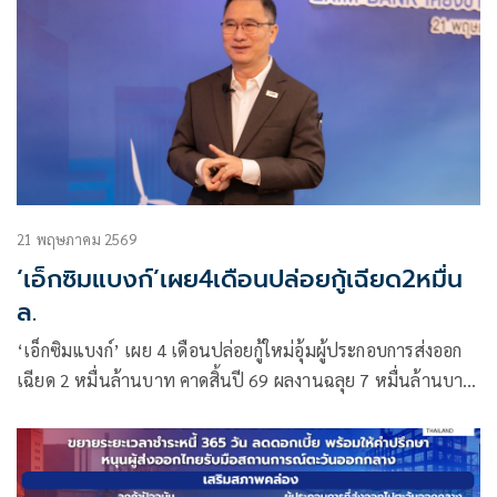
21 พฤษภาคม 2569
‘เอ็กซิมแบงก์’เผย4เดือนปล่อยกู้เฉียด2หมื่น
ล.
‘เอ็กซิมแบงก์’ เผย 4 เดือนปล่อยกู้ใหม่อุ้มผู้ประกอบการส่งออก
เฉียด 2 หมื่นล้านบาท คาดสิ้นปี 69 ผลงานฉลุย 7 หมื่นล้านบาท
ปักธงปี 69 ปั๊มลูกค้าใหม่เพิ่ม 3 พันราย พร้อมงัดกลยุทธ์ 5T
ประคองผู้ส่งออกไทยฝ่ามรสุม ‘ภาวะ 3 สูง’ หวังยอดรอดจากวิกฤติ
เติบโตแข็งแกร่งและยั่งยืนบนเวทีการค้าโลก