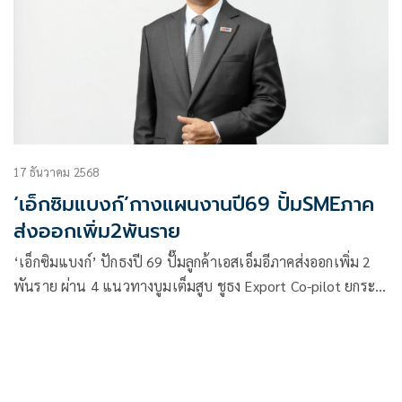
17 ธันวาคม 2568
‘เอ็กซิมแบงก์’กางแผนงานปี69 ปั้มSMEภาค
ส่งออกเพิ่ม2พันราย
‘เอ็กซิมแบงก์’ ปักธงปี 69 ปั๊มลูกค้าเอสเอ็มอีภาคส่งออกเพิ่ม 2
พันราย ผ่าน 4 แนวทางบูมเต็มสูบ ชูธง Export Co-pilot ยกระ
ดับชีดความสามารถการแข่งขันผู้ประกอบการให้เติบโตอย่างเข้ม
แข็งและยั่งยืน ผ่านเครื่องมือการเงินและการบริหารความเสี่ยง
พร้อมคาดส่งออกไทยปี 68 โต 10% ส่วนปี 69 เหลือ 0-2%