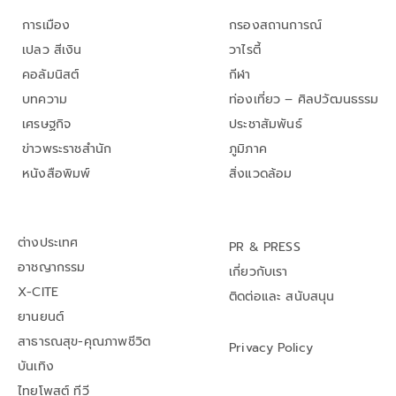
การเมือง
กรองสถานการณ์
เปลว สีเงิน
วาไรตี้
คอลัมนิสต์
กีฬา
บทความ
ท่องเที่ยว – ศิลปวัฒนธรรม
เศรษฐกิจ
ประชาสัมพันธ์
ข่าวพระราชสำนัก
ภูมิภาค
หนังสือพิมพ์
สิ่งแวดล้อม
ต่างประเทศ
PR & PRESS
อาชญากรรม
เกี่ยวกับเรา
X-CITE
ติดต่อและ สนับสนุน
ยานยนต์
สาธารณสุข-คุณภาพชีวิต
Privacy Policy
บันเทิง
ไทยโพสต์ ทีวี