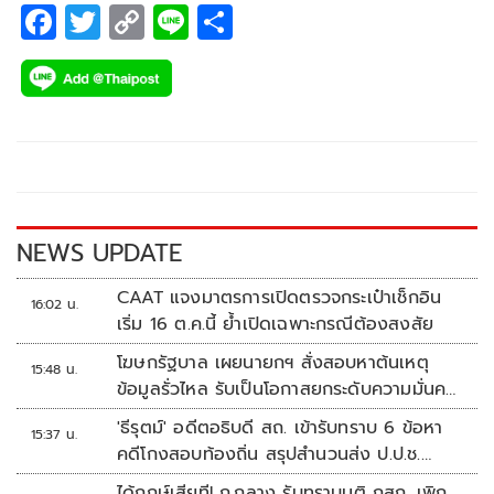
F
T
C
Li
S
ac
wi
o
n
h
e
tt
p
e
ar
b
er
y
e
o
Li
o
n
k
k
NEWS UPDATE
CAAT แจงมาตรการเปิดตรวจกระเป๋าเช็กอิน
16:02 น.
เริ่ม 16 ต.ค.นี้ ย้ำเปิดเฉพาะกรณีต้องสงสัย
โฆษกรัฐบาล เผยนายกฯ สั่งสอบหาต้นเหตุ
15:48 น.
ข้อมูลรั่วไหล รับเป็นโอกาสยกระดับความมั่นคง
ปลอดภัยข้อมูลภาครัฐทั้งระบบ
'ธีรุตม์' อดีตอธิบดี สถ. เข้ารับทราบ 6 ข้อหา
15:37 น.
คดีโกงสอบท้องถิ่น สรุปสำนวนส่ง ป.ป.ช.
สัปดาห์หน้า
ได้ฤกษ์เสียที! ก.กลาง รับทราบมติ กสถ. เพิก