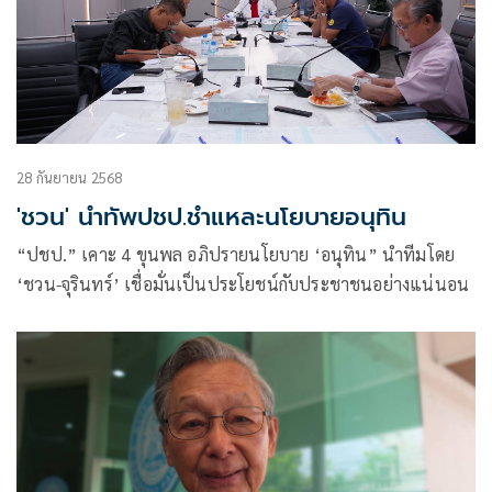
28 กันยายน 2568
'ชวน' นำทัพปชป.ชำแหละนโยบายอนุทิน
“ปชป.” เคาะ 4 ขุนพล อภิปรายนโยบาย ‘อนุทิน” นำทีมโดย
‘ชวน-จุรินทร์’ เชื่อมั่นเป็นประโยชน์กับประชาชนอย่างแน่นอน