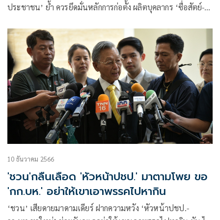
ประชาชน’ ย้ำ ควรยึดมั่นหลักการก่อตั้ง ผลิตบุคลากร ‘ซื่อสัตย์-
ไม่คอร์รัปชั่น’
10 ธันวาคม 2566
'ชวน'กลืนเลือด 'หัวหน้าปชป.' มาตามโพย ขอ
'กก.บห.' อย่าให้เขาเอาพรรคไปหากิน
‘ชวน’ เสียดายมาดามเดียร์ ฝากความหวัง ‘หัวหน้าปชป.-