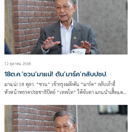
12 ตุลาคม 2568
18ต.ค.‘ชวน’มาแน่! ดัน‘มาร์ค’กลับปชป.
มาแน่! 18 ตุลา. “ชวน” เข้ากรุงผลักดัน “มาร์ค” กลับเก้าอี้
หัวหน้าพรรคประชาธิปัตย์ “เทพไท” ให้จับตา แกนนำเสื้อแดง
ใช้ประเด็น “ทักษิณ”