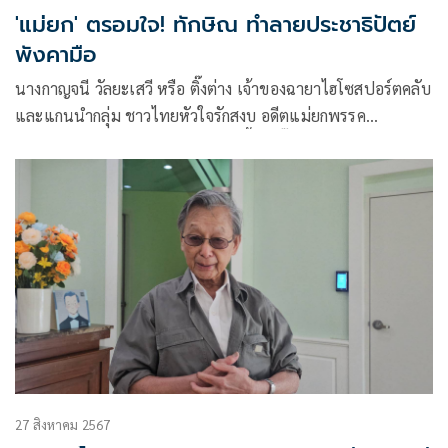
'แม่ยก' ตรอมใจ! ทักษิณ ทำลายประชาธิปัตย์
พังคามือ
นางกาญจนี วัลยะเสวี หรือ ติ๊งต่าง เจ้าของฉายาไฮโซสปอร์ตคลับ
และแกนนำกลุ่ม ชาวไทยหัวใจรักสงบ อดีตแม่ยกพรรค
ประชาธิปัตย์ โพสต์เฟซบุ๊ก ว่า#วันนี้เจ็บจี๊ดเข้าไปในหัวใจ
27 สิงหาคม 2567