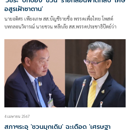
'วัชระ' ปกป้อง 'ชวน' ร่ายกลอนฟาดกลับ 'เศษ
อสูรเฝ้าซาตาน'
นายอดิศร เพียงเกษ สส.บัญชีรายชื่อ พรรคเพื่อไทย โพสต์
บทกลอนวิจารณ์ นายชวน หลีกภัย สส.พรรคประชาธิปัตย์ว่า
4 เมษายน 2567
สภาฯระอุ 'ชวนมุกเดิม' ฉะเดือด 'เศรษฐา