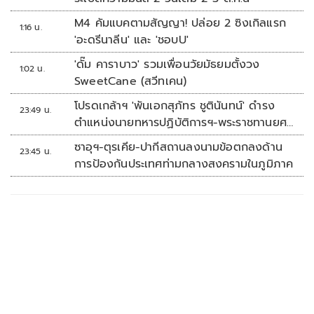
M4 คัมแบคตามสัญญา! ปล่อย 2 ซิงเกิลแรก
1:16 น.
'อะดรีนาลีน' และ 'ชอบU'
'ดั๊ม คาราบาว' รวมเพื่อนวัยมัธยมตั้งวง
1:02 น.
SweetCane (สวีทเคน)
โปรดเกล้าฯ 'พันเอกสุภัทร ชูตินันทน์' ดำรง
23:49 น.
ตำแหน่งนายทหารปฏิบัติการฯ-พระราชทานยศ
'พลตรี'
ซาอุฯ-ตุรเคีย-ปากีสถานลงนามข้อตกลงด้าน
23:45 น.
การป้องกันประเทศท่ามกลางสงครามในภูมิภาค