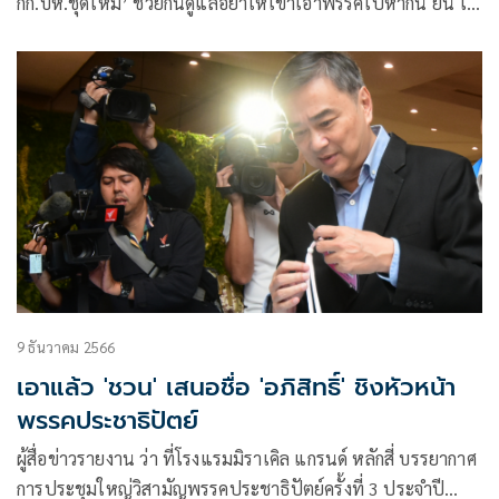
กก.บห.ชุดใหม่’ ช่วยกันดูแลอย่าให้เขาเอาพรรคไปหากิน ยัน ไม่
ไปไหน ต้องอยู่ตอบแทนบุญคุณพรรค
9 ธันวาคม 2566
เอาแล้ว 'ชวน' เสนอชื่อ 'อภิสิทธิ์' ชิงหัวหน้า
พรรคประชาธิปัตย์
ผู้สื่อข่าวรายงาน ว่า ที่โรงแรมมิราเคิล แกรนด์ หลักสี่ บรรยากาศ
การประชุมใหญ่วิสามัญพรรคประชาธิปัตย์ครั้งที่ 3 ประจำปี