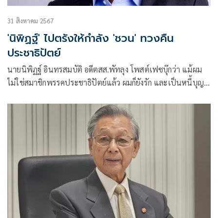
31 สิงหาคม 2567
'นิพิฏฐ์' ไปตรังให้กำลัง 'ชวน' ทวงคืน
ประชาธิปัตย์
นายนิพิฏฐ์ อินทรสมบัติ อดีตสส.พัทลุง โพสต์เฟซบุ๊กว่า แม้ผม
ไม่ใช่สมาชิกพรรคประชาธิปัตย์แล้ว ผมก็ยังรัก และเป็นหนี้บุญ
คุณพรรค พรุ่ง