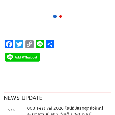
F
T
C
Li
S
ac
wi
o
n
h
e
tt
p
e
ar
b
er
y
e
o
Li
o
n
k
k
NEWS UPDATE
808 Festival 2026 ไลน์อัปแรกสุดยิ่งใหญ่
1:24 น.
ระเบิดความมันส์ 2 วันเต็ม 2-3 ต.ค.นี้