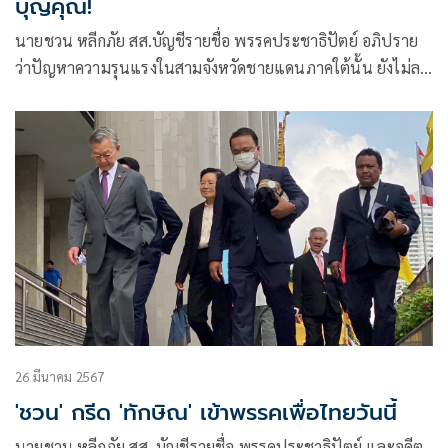
บุญคุณ!
นายชวน หลีกภัย สส.บัญชีรายชื่อ พรรคประชาธิปัตย์ อภิปราย
ว่าปัญหาความรุนแรงในสามจังหวัดชายแดนภาคใต้นั้น ยังไม่ลด
ความรุนแรง รัฐบาลต้องให้ความสำคัญการแก้ปัญหา มีนโยบาย
ชัดเจนใน
26 มีนาคม 2567
'ชวน' กรีด 'ทักษิณ' เข้าพรรคเพื่อไทยวันนี้
นายชวน หลีกภัย สส. บัญชีรายชื่อ พรรคประชาธิปัตย์ และอดีต