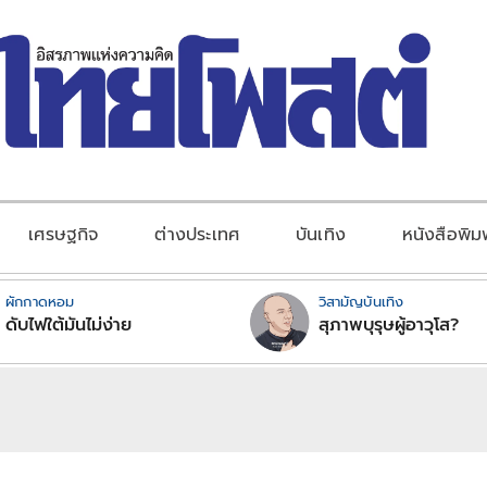
เศรษฐกิจ
ต่างประเทศ
บันเทิง
หนังสือพิม
ผักกาดหอม
วิสามัญบันเทิง
ดับไฟใต้มันไม่ง่าย
สุภาพบุรุษผู้อาวุโส?