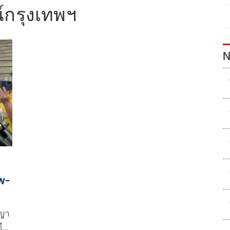
์กรุงเทพฯ
N
พ-
าญา
ีกา