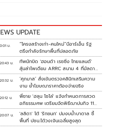
EWS UPDATE
“โครงสร้างเก่า-คนใหม่”บีอาร์เอ็น รัฐ
0:01 น.
ตรึงกำลังรักษาพื้นที่ปลอดภัย
ทัพนักบิด 'ฮอนด้า เรซซิ่ง ไทยแลนด์'
20:43 น.
ลุ้นล่าโพเดียม ARRC สนาม 4 ที่มัลดาลิ
กา
‘ศุภมาส’ สั่งเข้มตรวจคลินิกเสริมความ
20:32 น.
งาม ย้ำโฆษณาราคาต้องจ่ายจริง
พี่ชาย 'ฮลุน โซโล่' แจ้งกำหนดการสวด
20:12 น.
อภิธรรมศพ เตรียมจัดพิธีฌาปนกิจ 11
ส.ค.
'ลลิดา' โต้ 'รักชนก' ปมงบน้ำบาดาล ชี้
20:07 น.
พื้นที่ ปชน.ได้วงเงินเฉลี่ยสูงสุด