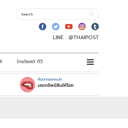
LINE : @THAIPOST
พ์
ไทยโพสต์ ทีวี
คันปากอยากเล่า
เลขทรัพย์สินให้โชค