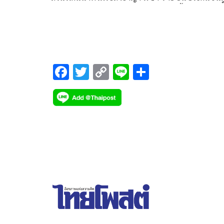
คดีก่อการร้าย ชัตดาวน์กรุงเทพฯ ทนายชี้ ศาลอุทธรณ์
มองเป็นกรรมเดียวเลยลดโทษ
F
T
C
Li
S
ac
wi
o
n
h
e
tt
p
e
ar
b
er
y
e
o
Li
o
n
k
k