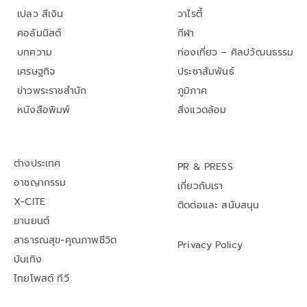
เปลว สีเงิน
วาไรตี้
คอลัมนิสต์
กีฬา
บทความ
ท่องเที่ยว – ศิลปวัฒนธรรม
เศรษฐกิจ
ประชาสัมพันธ์
ข่าวพระราชสำนัก
ภูมิภาค
หนังสือพิมพ์
สิ่งแวดล้อม
ต่างประเทศ
PR & PRESS
อาชญากรรม
เกี่ยวกับเรา
X-CITE
ติดต่อและ สนับสนุน
ยานยนต์
สาธารณสุข-คุณภาพชีวิต
Privacy Policy
บันเทิง
ไทยโพสต์ ทีวี