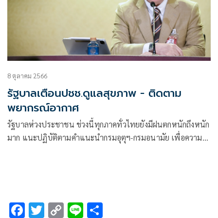
8 ตุลาคม 2566
รัฐบาลเตือนปชช.ดูแลสุขภาพ - ติดตาม
พยากรณ์อากาศ
รัฐบาลห่วงประชาชน ช่วงนี้ทุกภาคทั่วไทยยังมีฝนตกหนักถึงหนัก
มาก แนะปฏิบัติตามคำแนะนำกรมอุตุฯ-กรมอนามัย เพื่อความ
ปลอดภัยในชีวิต ป้องกันความเสี่ยงสุขภาพจากน้ำท่วม
F
T
C
Li
S