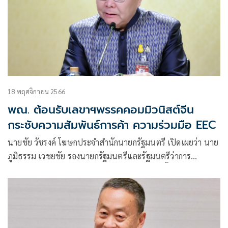
18 พฤศจิกายน 2566
พณ. ต้อนรับเลขาฯพรรคคอมมิวนิสต์จีน
กระชับความสัมพันธ์การค้า ความร่วมมือ EEC
นายชัย วัชรงค์ โฆษกประจำสำนักนายกรัฐมนตรี เปิดเผยว่า นาย
ภูมิธรรม เวชยชัย รองนายกรัฐมนตรีและรัฐมนตรีว่าการ
กระทรวงพาณิชย์ ให้การต้อนรับและหารือ นายอี้ เลี่ยนหง
เลขาธิการพรรคคอมมิวนิสต์