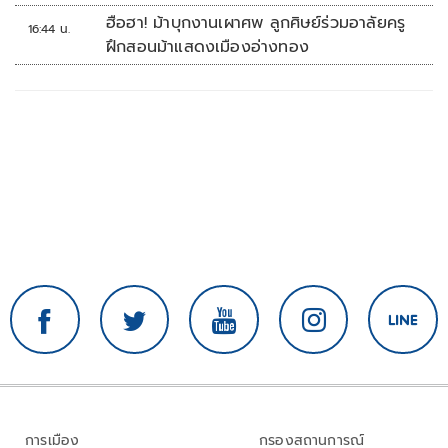
ฮือฮา! ม้าบุกงานเผาศพ ลูกศิษย์ร่วมอาลัยครู
16:44 น.
ฝึกสอนม้าแสดงเมืองอ่างทอง
การเมือง
กรองสถานการณ์