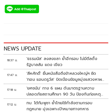
ac
wi
o
n
h
e
tt
p
e
ar
b
er
y
e
o
Li
o
n
k
k
NEWS UPDATE
'ธรรมนัส' ลงสงขลา ย้ำอีกรอบ ไม่มีดีลตั้ง
18:37 น.
รัฐบาลส้ม แดง เขียว
'สีหศักดิ์' ยื่นหนังสือถึงข้าหลวงใหญ่ฯ ซัด
17:47 น.
'ทอม แอนดรูว์ส' บิดเบือนข้อมูลมุ่งแสวงหาผล
ประโยชน์ทางการเมือง
'ยศชนัน' กาง 6 แผน ดันมาตรฐานความ
17:18 น.
ปลอดภัยสถานศึกษา 90 วัน ป้องกันก่อเหตุ
รุนแรง
ทบ. โต้กัมพูชา ย้ำไทยใช้กำลังตามกรอบ
17:12 น.
กฎหมาย มุ่งเฉพาะเป้าหมายทางทหาร