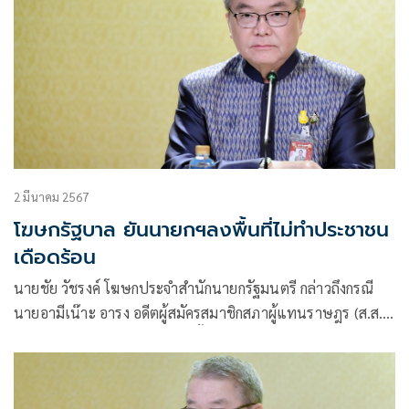
2 มีนาคม 2567
โฆษกรัฐบาล ยันนายกฯลงพื้นที่ไม่ทำประชาชน
เดือดร้อน
นายชัย วัชรงค์ โฆษกประจำสำนักนายกรัฐมนตรี กล่าวถึงกรณี
นายอามีเน๊าะ อารง อดีตผู้สมัครสมาชิกสภาผู้แทนราษฎร (ส.ส.)
พรรคก้าวไกล โพสต์ภาพถ่ายที่ตั้งด่านตรวจปลักปลา (ด่านตรวจ
ความมั่นคง