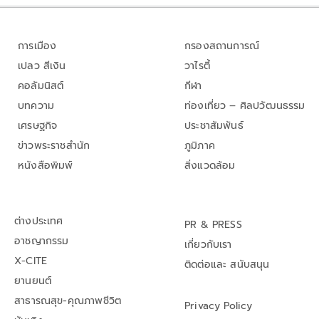
การเมือง
กรองสถานการณ์
เปลว สีเงิน
วาไรตี้
คอลัมนิสต์
กีฬา
บทความ
ท่องเที่ยว – ศิลปวัฒนธรรม
เศรษฐกิจ
ประชาสัมพันธ์
ข่าวพระราชสำนัก
ภูมิภาค
หนังสือพิมพ์
สิ่งแวดล้อม
ต่างประเทศ
PR & PRESS
อาชญากรรม
เกี่ยวกับเรา
X-CITE
ติดต่อและ สนับสนุน
ยานยนต์
สาธารณสุข-คุณภาพชีวิต
Privacy Policy