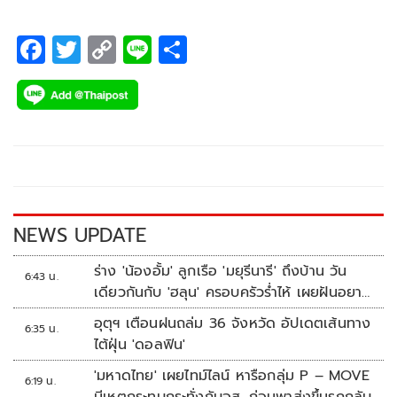
F
T
C
Li
S
ac
wi
o
n
h
e
tt
p
e
ar
b
er
y
e
o
Li
o
n
k
k
NEWS UPDATE
ร่าง 'น้องอั้ม' ลูกเรือ 'มยุรีนารี' ถึงบ้าน วัน
6:43 น.
เดียวกันกับ 'ฮลุน' ครอบครัวร่ำไห้ เผยฝันอยาก
เป็นทหารเรือ
อุตุฯ เตือนฝนถล่ม 36 จังหวัด อัปเดตเส้นทาง
6:35 น.
ไต้ฝุ่น 'ดอลฟิน'
'มหาดไทย' เผยไทม์ไลน์ หารือกลุ่ม P – MOVE
6:19 น.