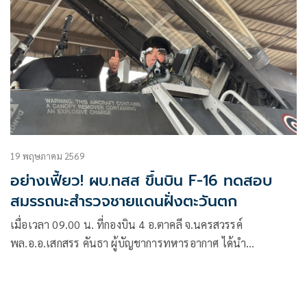
19 พฤษภาคม 2569
อย่างเฟี้ยว! ผบ.ทสส ขึ้นบิน F-16 ทดสอบ
สมรรถนะสำรวจชายแดนฝั่งตะวันตก
เมื่อเวลา 09.00 น. ที่กองบิน 4 อ.ตาคลี จ.นครสวรรค์
พล.อ.อ.เสกสรร คันธา ผู้บัญชาการทหารอากาศ ได้นำ
พล.อ.อุกฤษฏ์ บุญตาน