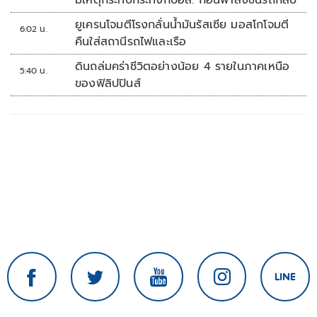
มีเหตุกระทบกระทั่งกับอส. ก่อนพาส่งขึ้นรถกลับ
ยูเครนโจมตีโรงกลั่นน้ำมันรัสเซีย มอสโกโจมตี
6:02 น.
คืนใส่สถานีรถไฟและเรือ
ดินถล่มคร่าชีวิตอย่างน้อย 4 รายในภาคเหนือ
5:40 น.
ของฟิลิปปินส์