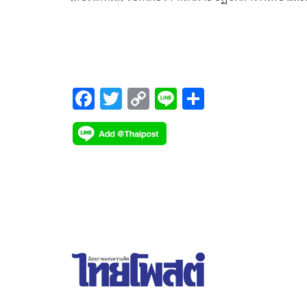
กู้ภัยทางน้ำ สปภ.กทม. นำโดย นายพูนศักด์ วงษ์เสงี่ย
หัวหน้าฝ่ายฯ
F
T
C
Li
S
ac
wi
o
n
h
e
tt
p
e
ar
b
er
y
e
o
Li
o
n
k
k