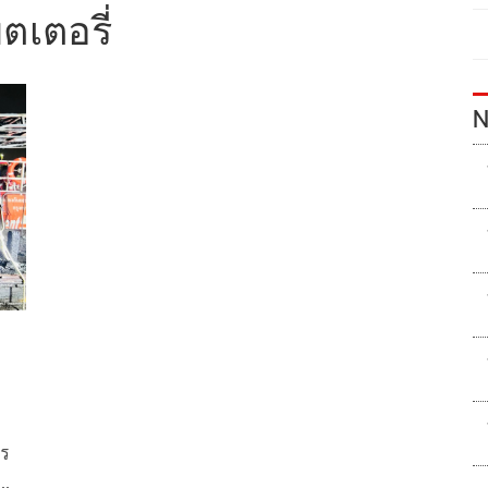
ตเตอรี่
N
คร