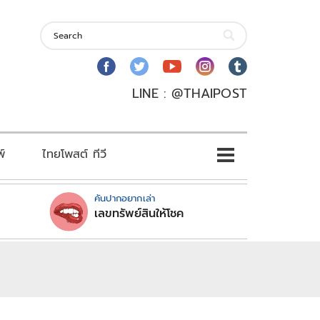
LINE : @THAIPOST
พ์
ไทยโพสต์ ทีวี
คันปากอยากเล่า
เลขทรัพย์สินให้โชค