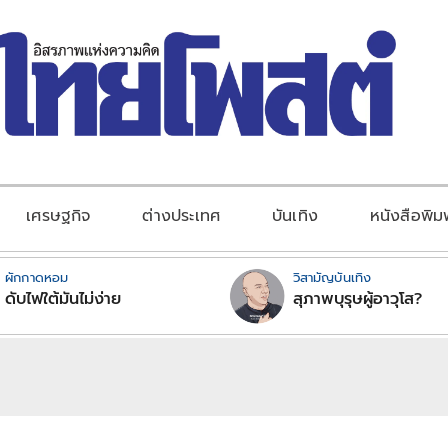
เศรษฐกิจ
ต่างประเทศ
บันเทิง
หนังสือพิม
ผักกาดหอม
วิสามัญบันเทิง
ดับไฟใต้มันไม่ง่าย
สุภาพบุรุษผู้อาวุโส?