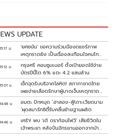
EWS UPDATE
'ยศชนัน' ขอความร่วมมืองดแชร์ภาพ
15:17 น.
เหตุกราดยิง เป็นเรื่องสะเทือนใจคนไทย
ทั้งประเทศ
กรุงศรี คอนซูมเมอร์ ตั้งเป้ายอดใช้จ่าย
15:12 น.
บัตรปีนี้โต 6% แตะ 4.2 แสนล้าน
เช็กจุดรับบริจาคโลหิต! สภากาชาดไทย
15:01 น.
เผยจ่ายเลือดรักษาผู้บาดเจ็บเหตุกราด
ยิงแล้ว 148 ยูนิต
อมตะ ปักหมุด ‘ฮาลอง-ฟู้เถาะเวียดนาม
14:48 น.
’ผุดสมาร์ทซิตี้รับคลื่นย้ายฐานผลิต
เศร้า! พบ 'เต้ ดราก้อนไฟว์' เสียชีวิตใน
14:46 น.
เจ้าพระยา หลังปั่นจักรยานออกจากบ้าน
ตี 4