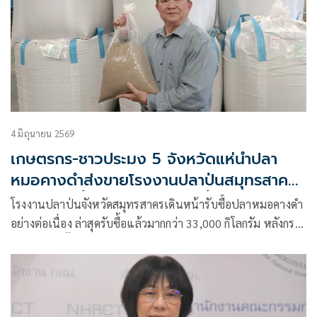
4 มิถุนายน 2569
เกษตรกร-ชาวประมง 5 จังหวัดแห่นำปลา
หมอคางดำส่งขายโรงงานปลาป่นสมุทรสาคร
โรงงานรับซื้อทุกวัน จำนวนไม่อั้น กก.ละ 10
โรงงานปลาป่นจังหวัดสมุทรสาครเดินหน้ารับซื้อปลาหมอคางดำ
บาท
อย่างต่อเนื่อง ล่าสุดรับซื้อแล้วมากกว่า 33,000 กิโลกรัม หลังกรม
ประมงปรับขั้นตอนให้เกษตรกรและชาวประมงสามารถนำปลา
มาจำหน่ายได้สะดวกขึ้น เพียงแสดงบัตรประจำตัวประชาชนที่จุด
รับซื้อ โดยไม่ต้องขอเอกสารรับรองจากหน่วยงานในพื้นที่