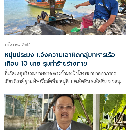
9 ธันวาคม 2567
หนุ่มประมง แจ้งความเอาผิดกลุ่มทหารเรือ
เกือบ 10 นาย รุมทำร้ายร่างกาย
ที่เกิดเหตุบริเวณชายหาด ตรงข้ามหน้าโรงพยาบาลอาภากร
เกียรติวงศ์ ฐานทัพเรือสัตหีบ หมู่ที่ 1 ต.สัตหีบ อ.สัตหีบ จ.ชลบุรี
ผู้เสียหายคือ นายอนันต์ นรินทร อายุ 43 ปี