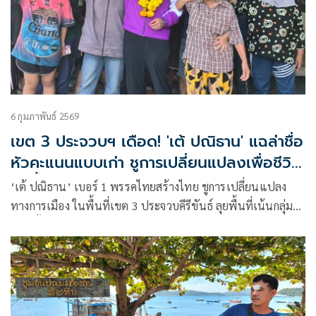
6 กุมภาพันธ์ 2569
เขต 3 ประจวบฯ เดือด! 'เต้ ปณิธาน' แฉล่าชื่อ
หัวคะแนนแบบเก่า ชูการเปลี่ยนแปลงเพื่อชีวิต
ที่ดีขึ้น
‘เต้ ปณิธาน’ เบอร์ 1 พรรคไทยสร้างไทย ชูการเปลี่ยนแปลง
ทางการเมือง ในพื้นที่เขต 3 ประจวบคีรีขันธ์ ลุยพื้นที่เน้นกลุ่ม
ย่อย ทั้งเกษตรกร ชาวประมง กลุ่มธุรกิจSMEและเยาวชน แฉมี
การล่าชื่อหัวคะแนนแบบเก่า ใช้’กระสุน’เพื่อให้ได้ชัยชนะ ปลุก
ประชาชนออกจากความกลัวในอำนาจเดิมเพื่อชีวิตที่ดีกว่า