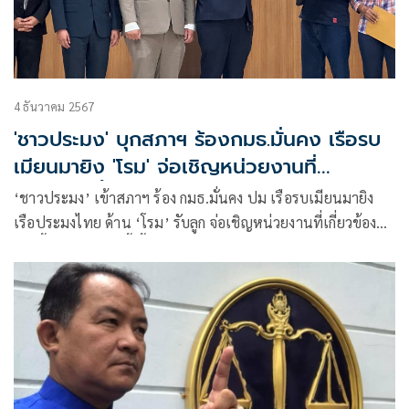
4 ธันวาคม 2567
'ชาวประมง' บุกสภาฯ ร้องกมธ.มั่นคง เรือรบ
เมียนมายิง 'โรม' จ่อเชิญหน่วยงานที่
เกี่ยวข้องชี้แจง
‘ชาวประมง’ เข้าสภาฯ ร้อง กมธ.มั่นคง ปม เรือรบเมียนมายิง
เรือประมงไทย ด้าน ‘โรม’ รับลูก จ่อเชิญหน่วยงานที่เกี่ยวข้อง
เข้าชี้แจง 13 ธ.ค. นี้ ชี้เป็นกระทำที่เกินกว่าเหตุ มอง ท่าทีรัฐบาล
เบาไปเมื่อเทียบกับความร้ายแรงที่เกิดขึ้น