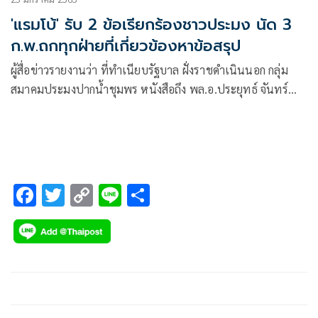
'แรมโบ้' รับ 2 ข้อเรียกร้องชาวประมง นัด 3
ก.พ.ถกทุกฝ่ายที่เกี่ยวข้องหาข้อสรุป
ผู้สื่อข่าวรายงานว่า ที่ทำเนียบรัฐบาล ฝั่งราชดำเนินนอก กลุ่ม
สมาคมประมงปากน้ำชุมพร หนังสือถึง พล.อ.ประยุทธ์ จันทร์
โอชา นายกรัฐมนตรีและรัฐมนตรีว่าการกระทรวงกลาโหม และ
พล.อ.ประวิตร วงษ์สุวรรณ
F
T
C
Li
S
ac
wi
o
n
h
e
tt
p
e
ar
b
er
y
e
o
Li
o
n