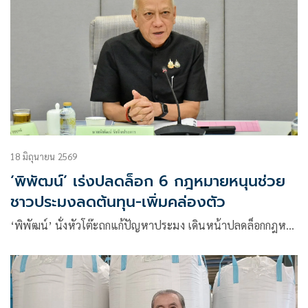
18 มิถุนายน 2569
‘พิพัฒน์’ เร่งปลดล็อก 6 กฎหมายหนุนช่วย
ชาวประมงลดต้นทุน-เพิ่มคล่องตัว
‘พิพัฒน์’ นั่งหัวโต๊ะถกแก้ปัญหาประมง เดินหน้าปลดล็อกกฎห…