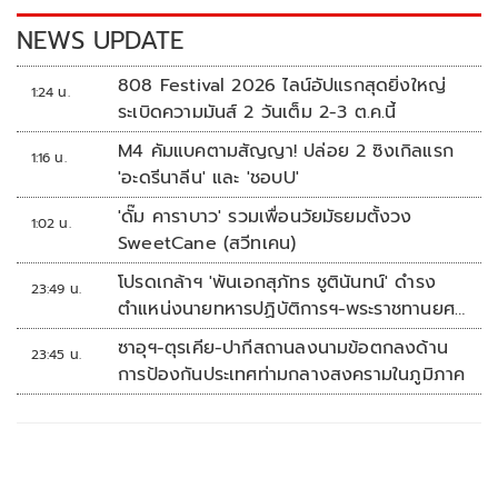
k
k
NEWS UPDATE
808 Festival 2026 ไลน์อัปแรกสุดยิ่งใหญ่
1:24 น.
ระเบิดความมันส์ 2 วันเต็ม 2-3 ต.ค.นี้
M4 คัมแบคตามสัญญา! ปล่อย 2 ซิงเกิลแรก
1:16 น.
'อะดรีนาลีน' และ 'ชอบU'
'ดั๊ม คาราบาว' รวมเพื่อนวัยมัธยมตั้งวง
1:02 น.
SweetCane (สวีทเคน)
โปรดเกล้าฯ 'พันเอกสุภัทร ชูตินันทน์' ดำรง
23:49 น.
ตำแหน่งนายทหารปฏิบัติการฯ-พระราชทานยศ
'พลตรี'
ซาอุฯ-ตุรเคีย-ปากีสถานลงนามข้อตกลงด้าน
23:45 น.
การป้องกันประเทศท่ามกลางสงครามในภูมิภาค