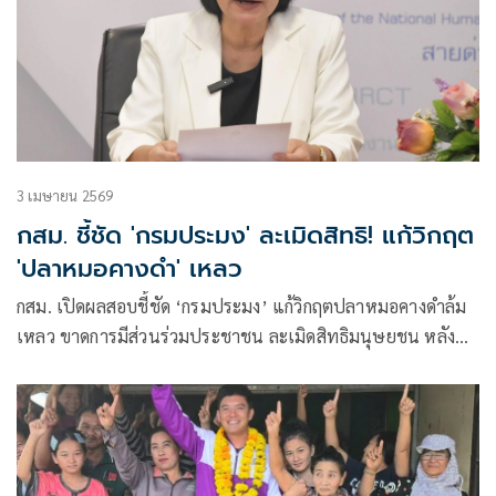
3 เมษายน 2569
กสม. ชี้ชัด 'กรมประมง' ละเมิดสิทธิ! แก้วิกฤต
'ปลาหมอคางดำ' เหลว
กสม. เปิดผลสอบชี้ชัด ‘กรมประมง’ แก้วิกฤตปลาหมอคางดำล้ม
เหลว ขาดการมีส่วนร่วมประชาชน ละเมิดสิทธิมนุษยชน หลัง
ระบาด 19 จังหวัด สั่งเร่งทบทวนแผน เพิ่มงบ เปิดทางภาค
ประชาชนร่วมคลี่คลาย