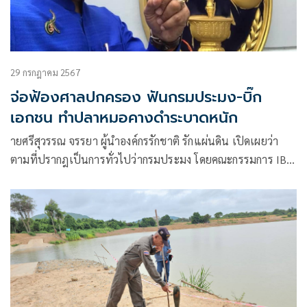
29 กรกฎาคม 2567
จ่อฟ้องศาลปกครอง ฟันกรมประมง-บิ๊ก
เอกชน ทำปลาหมอคางดำระบาดหนัก
ายศรีสุวรรณ จรรยา ผู้นำองค์กรรักชาติ รักแผ่นดิน เปิดเผยว่า
ตามที่ปรากฎเป็นการทั่วไปว่ากรมประมง โดยคณะกรรมการ IBC
อนุญาตให้บิ๊กเอกชนเพียงรายเดียวนำเข้าปลาหมอคางดำ