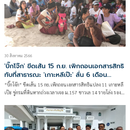
30 สิงหาคม 2566
'บิ๊กโจ๊ก' ขีดเส้น 15 ก.ย. เพิกถอนเอกสารสิทธิ
ทับที่สาธารณะ 'เกาะหลีเป๊ะ' ลั่น 6 เดือน
ก้าวหน้าไปเยอะ
“บิ๊กโจ๊ก” ขีดเส้น 15 กย.เพิกถอนเอกสารสิทธิแปลง 11 เกาะหลี
เป๊ะ ขู่กรมที่ดินหากถ่วงเวลาเจอ ม.157 ชาวเล 14 รายโล่ง รอง
ผบ.ตร.รับปากไม่ถูกดำเนินคดี 14 หลังถูกผู้ประกอบการแจ้งบุกรุก
ที่ดิน รองปลัด ยธ. ยกแผนที่ทางอากาศยืนยันหลักฐาน