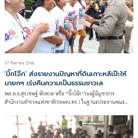
27 กันยายน 2566
'บิ๊กโจ๊ก' ส่งรายงานปัญหาที่ดินเกาะหลีเป๊ะให้
นายกฯ เร่งคืนความเป็นธรรมชาวเล
พล.ต.อ.สุรเชษฐ์ หักพาล หรือ “บิ๊กโจ๊ก”รองผู้บัญชาการ
สำนักงานตำรวจแห่งชาติ(รองผบ.ตร.) ในฐานะประธานคณะ
กรรมการตรวจสอบข้อมูลและข้อเท็จจริง กรณีปัญหาข้อพิพาทใน
ที่ดินที่เกี่ยวข้องกับชุมชนชาวเล เกาะหลีเป๊ะ จ.สตูล