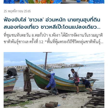
25 พฤศจิกายน 2565
ฟ้องขับไล่ 'ชาวเล' อ่วมหนัก นายทุนฮุบที่ดิน
สนองท่องเที่ยว ชาวหลีเป๊ะโดนแปลงเดียว
28 คดี
ที่ชุมชนทับตะวัน อ.ตะกั่วป่า จ.พังงา ได้มีการจัดงานวันรวมญาติ
ชาติพันธุ์ชาวเล ครั้งที่ 12 “พื้นที่คุ้มครองวิถีชีวิตกลุ่มชาติพันธุ์
กับความยั่งยืนในการพัฒนา” โดยภายในงานได้มีการแสดง
วัฒนธรรมชาวเล เวทีเสวนา และซุ้มนิทรรศการต่างๆ