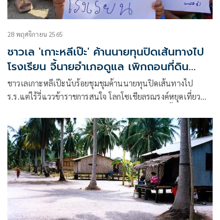
28 พฤศจิกายน 2565
ชาวเล 'เกาะหลีเป๊ะ' ค้านนายทุนปิดเส้นทางไป
โรงเรียน จี้นายอำเภอดูแล เพิกถอนที่ดิน
ปัญหา
ชาวเลเกาะหลีเป๊ะนับร้อยชุมชุมค้านนายทุนปิดเส้นทางไป
ร.ร.แต่ไร้วี่แววข้าราชการสนใจ โลกโซเชียลรณรงค์หยุดเที่ยว
จนกว่าธุรกิจหยุดคุกคามชาวบ้าน พล.อ.สุรินทร์แฉเบื้องหลัง
เอกสารสิทธิบนโกงกินกันมโหฬาร จี้นายอำเภอเร่งสาง ชาวบ้าน
ร้อง กสม.