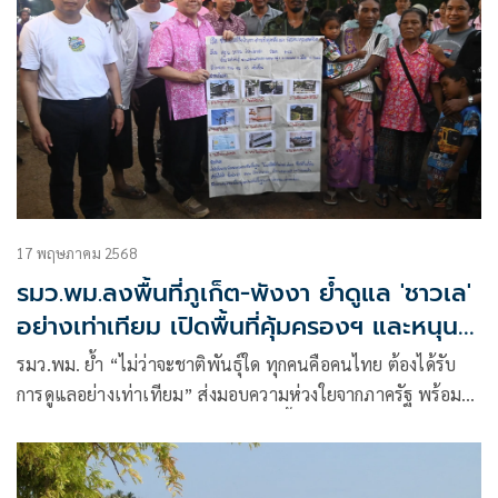
17 พฤษภาคม 2568
รมว.พม.ลงพื้นที่ภูเก็ต-พังงา ย้ำดูแล 'ชาวเล'
อย่างเท่าเทียม เปิดพื้นที่คุ้มครองฯ และหนุน
ชุมชนเข้มแข็ง
รมว.พม. ย้ำ “ไม่ว่าจะชาติพันธุ์ใด ทุกคนคือคนไทย ต้องได้รับ
การดูแลอย่างเท่าเทียม” ส่งมอบความห่วงใยจากภาครัฐ พร้อม
เปิดโครงการ “ชมวิถีชาวเล” ผลักดันพื้นที่คุ้มครองวิถีชีวิตชาวเล
ขณะ พอช. ชี้การพัฒนาแบบมีส่วนร่วมคือหัวใจของความยั่งยืน
พร้อมหนุนโครงการบ้านมั่นคง-พัฒนาอาชีพ