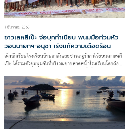
7 ธันวาคม 2565
ชาวเลหลีเป๊ะ จ่อบุกทำเนียบ พนมมือท่วมหัว
วอนนายกฯ-อนุชา เร่งแก้ความเดือดร้อน
เด็กนักเรียนโรงเรียนบ้านอาดังและชาวเลอูรักลาโว้ยบนเกาะหลี
เป๊ะ ได้รวมตัวชุมนุมกันที่บริเวณชายหาดหน้าโรงเรียนโดยถือ
ป้ายที่ระบุข้อความต่างๆ เช่น หยุดการสร้างรั้วกั้นถนน