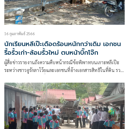
16 กุมภาพันธ์ 2566
นักเรียนหลีเป๊ะเดือดร้อนหนักกว่าเดิม เอกชน
รื้อรั้วเก่า-ล้อมรั้วใหม่ ตบหน้าบิ๊กโจ๊ก
ผู้สื่อข่าวรายงานถึงความคืบหน้ากรณีข้อพิพาทบนเกาะหลีเป๊ะ
ระหว่างชาวอูรักลาโว้ยและเอกชนที่อ้างเอกสารสิทธิในที่ดิน รวม
ถึงเรื่องการสร้างแนวรั้วปิดทางเข้า-ออกหลักของโรงเรียนบ้าน
เกาะหลีเป๊ะ ซึ่งนายกรัฐมนตรีได้แต่งตั้งคณะกรรมแก้ไขปัญหา