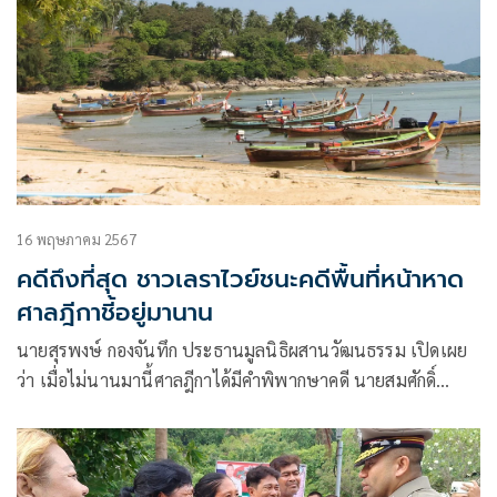
16 พฤษภาคม 2567
คดีถึงที่สุด ชาวเลราไวย์ชนะคดีพื้นที่หน้าหาด
ศาลฎีกาชี้อยู่มานาน
นายสุรพงษ์ กองจันทึก ประธานมูลนิธิผสานวัฒนธรรม เปิดเผย
ว่า เมื่อไม่นานมานี้ศาลฎีกาได้มีคำพิพากษาคดี นายสมศักดิ์
เจริญทรัพย์ และพวกรวม 10 คน เป็นโจทก์ฟ้องขับไล่ นางสาว
อ้อมใจ กันเสนาะ, นายเจริญ ดำรงเกษตร