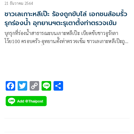
21 ธันวาคม 2564
ชาวเลเกาะหลีเป๊ะ ร้องถูกขับไล่ เอกชนล้อมรั้ว
รุกร่องน้ำ อุทยานฯตะรุเตาตั้งท่าตรวจเข้ม
บุกรุกที่ร่องน้ำสาธารณะบนเกาะหลีเป๊ะ เบียดขับชาวอูรักลา
โว้ย100 ครอบครัว-อุทยานตั้งท่าตรวจเข้ม ชาวเลเกาะหลีเป๊ะถูก
ไล่หนักเอกชนล้อมรั้วเตรียมถมร่องน้ำธรรมชาติอุทยานฯตะรุเตา
เงียบกริบด้านตำรวจไม่กล้าเข้าตรวจสอบเกรงถูกคดีบุรุก
F
T
C
Li
S
ac
wi
o
n
h
e
tt
p
e
ar
b
er
y
e
o
Li
o
n