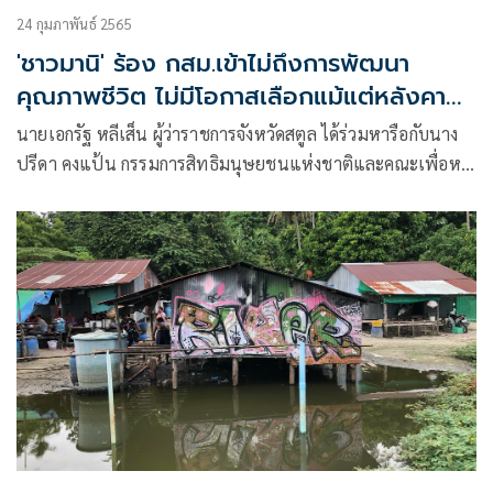
24 กุมภาพันธ์ 2565
'ชาวมานิ' ร้อง กสม.เข้าไม่ถึงการพัฒนา
คุณภาพชีวิต ไม่มีโอกาสเลือกแม้แต่หลังคา
บ้าน
นายเอกรัฐ หลีเส็น ผู้ว่าราชการจังหวัดสตูล ได้ร่วมหารือกับนาง
ปรีดา คงแป้น กรรมการสิทธิมนุษยชนแห่งชาติและคณะเพื่อหา
แนวทางในการแก้ไขปัญหาชาวบ้านกลุ่มเปราะบางในจังหวัด
สตูล อาทิ กลุ่มชาวเลบนเกาะหลีเป๊ะ กลุ่มชาวมันนิหรือมานิ โดย
เฉพาะปัญหาเรื่องที่ดินและที่อยู่อาศัยซึ่งประชาชน