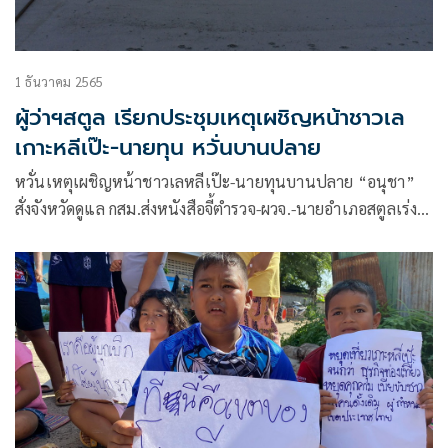
1 ธันวาคม 2565
ผู้ว่าฯสตูล เรียกประชุมเหตุเผชิญหน้าชาวเล
เกาะหลีเป๊ะ-นายทุน หวั่นบานปลาย
หวั่นเหตุเผชิญหน้าชาวเลหลีเป๊ะ-นายทุนบานปลาย “อนุชา”
สั่งจังหวัดดูแล กสม.ส่งหนังสือจี้ตำรวจ-ผวจ.-นายอำเภอสตูลเร่ง
แก้ไข ผู้ว่าฯ เรียกประชุมให้ทุกฝ่ายร่วมหาทางออก 1 ธ.ค.