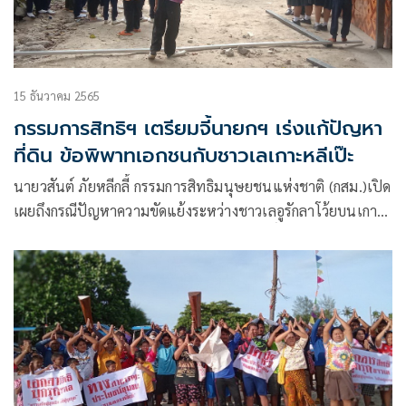
15 ธันวาคม 2565
กรรมการสิทธิฯ เตรียมจี้นายกฯ เร่งแก้ปัญหา
ที่ดิน ข้อพิพาทเอกชนกับชาวเลเกาะหลีเป๊ะ
นายวสันต์ ภัยหลีกลี้ กรรมการสิทธิมนุษยชนแห่งชาติ (กสม.)​เปิด
เผยถึงกรณีปัญหาความขัดแย้งระหว่างชาวเลอูรักลาโว้ยบนเกาะ
หลีเป๊ะ จังหวัดสตูล กับเอกชนที่อ้างกรรมสิทธิ์ในที่ดิน ซึ่งล่าสุด
เมื่อปลายเดือนพ.ย. 2565 ที่ผ่านมา