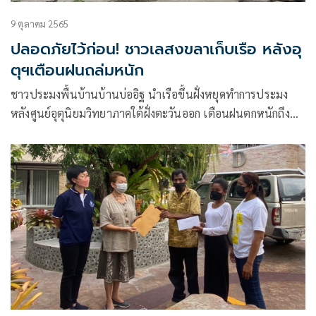
9 ตุลาคม 2565
ปลอดภัยไว้ก่อน! ชาวเลสงขลาเก็บเรือ หลังอุ
ตุฯเตือนฝนถล่มหนัก
ชาวประมงพื้นบ้านบ้านบ่ออิฐ นำเรือขึ้นฝั่งหยุดทำการประมง
หลังศูนย์อุตุนิยมวิทยาภาคใต้ฝั่งตะวันออก เตือนฝนตกหนักถึง
หนักมากบริเวณภาคใต้ฝั่งตะวันออก วันที่ 9-11 ต.ค. เสี่ยงเผชิญ
อากาศที่แปรปรวนเจอทั้งคลื่นลมและฝน