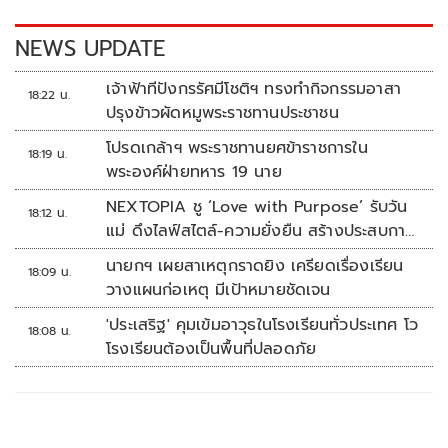
k
k
NEWS UPDATE
เจ้าฟ้าทีปังกรรัศมีโชติฯ ทรงทำกิจกรรมอาสา
18:22 น.
ปรุงข้าวผัดหมูพระราชทานประชาชน
โปรดเกล้าฯ พระราชทานยศข้าราชการใน
18:19 น.
พระองค์ฝ่ายทหาร 19 นาย
NEXTOPIA ชู ‘Love with Purpose’ รับวัน
18:12 น.
แม่ ดึงไลฟ์สไตล์-ความยั่งยืน สร้างประสบกา
รณ์ช้อปปิงมีความหมาย
นายกฯ เผยสาเหตุกราดยิง เครียดเรื่องเรียน
18:09 น.
วางแผนก่อเหตุ มีเป้าหมายชัดเจน
'ประเสริฐ' คุมเข้มอาวุธในโรงเรียนทั่วประเทศ โว
18:08 น.
โรงเรียนต้องเป็นพื้นที่ปลอดภัย