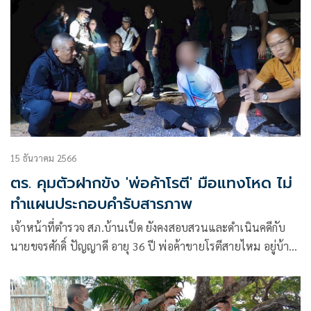
15 ธันวาคม 2566
ตร. คุมตัวฝากขัง 'พ่อค้าโรตี' มือแทงโหด ไม่
ทำแผนประกอบคำรับสารภาพ
เจ้าหน้าที่ตำรวจ สภ.บ้านเป็ด ยังคงสอบสวนและดำเนินคดีกับ
นายขจรศักดิ์ ปัญญาดี อายุ 36 ปี พ่อค้าขายโรตีสายไหม อยู่บ้าน
เลขที่ 170 ม.6 บ้านหนองบัว ต.บ้านแท่น