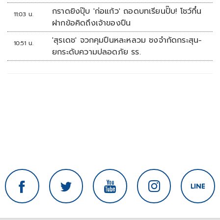
กราดยิงปุ๊บ 'ก่อแก้ว' ถอดบทเรียนปั๊บ! โชว์กึ๋น
11:03 น.
ฝากข้อคิดถึงเจ้าของปืน
'สุรเดช' จวกคุมปืนหละหลวม ชงจำกัดกระสุน-
10:51 น.
ยกระดับความปลอดภัย รร.