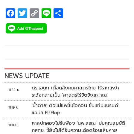
F
T
C
Li
S
ac
wi
o
n
h
e
tt
p
e
ar
b
er
y
e
o
Li
o
n
k
k
NEWS UPDATE
ดร.เอนก เตือนสังคมศาสตร์ไทย ไร้รากเหง้า
11:22 น.
ระวังกลายเป็น 'ศาสตร์ไร้จิตวิญญาณ'
'น้ำตาล' ตัวแม่แฟชั่นไอคอน ขึ้นแท่นแบรนด์
11:19 น.
แอมฯ FitFlop
ศาลปกคองไม่รับฟ้อง 'นพ.สรณ' ปมคุณสมบัติ
11:11 น.
กสทช. ชี้ยังไม่ได้รับความเดือดร้อนเสียหาย