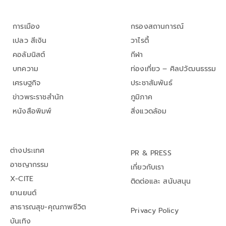
การเมือง
กรองสถานการณ์
เปลว สีเงิน
วาไรตี้
คอลัมนิสต์
กีฬา
บทความ
ท่องเที่ยว – ศิลปวัฒนธรรม
เศรษฐกิจ
ประชาสัมพันธ์
ข่าวพระราชสำนัก
ภูมิภาค
หนังสือพิมพ์
สิ่งแวดล้อม
ต่างประเทศ
PR & PRESS
อาชญากรรม
เกี่ยวกับเรา
X-CITE
ติดต่อและ สนับสนุน
ยานยนต์
สาธารณสุข-คุณภาพชีวิต
Privacy Policy
บันเทิง