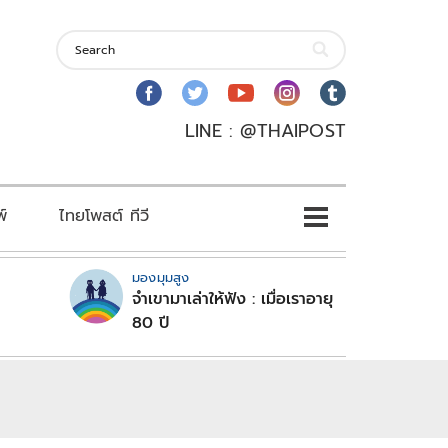
LINE : @THAIPOST
พ์
ไทยโพสต์ ทีวี
มองมุมสูง
จำเขามาเล่าให้ฟัง : เมื่อเราอายุ
80 ปี