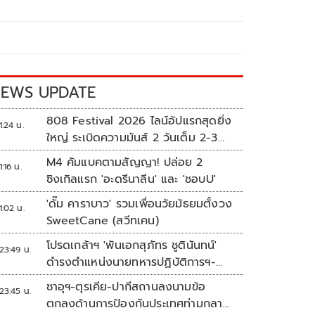
EWS UPDATE
808 Festival 2026 ไลน์อัปแรกสุดยิ่ง
1:24 น.
ใหญ่ ระเบิดความมันส์ 2 วันเต็ม 2-3
ต.ค.นี้
M4 คัมแบคตามสัญญา! ปล่อย 2
1:16 น.
ซิงเกิลแรก 'อะดรีนาลีน' และ 'ชอบU'
'ดั๊ม คาราบาว' รวมเพื่อนวัยมัธยมตั้งวง
1:02 น.
SweetCane (สวีทเคน)
โปรดเกล้าฯ 'พันเอกสุภัทร ชูตินันทน์'
23:49 น.
ดำรงตำแหน่งนายทหารปฏิบัติการฯ-
พระราชทานยศ 'พลตรี'
ซาอุฯ-ตุรเคีย-ปากีสถานลงนามข้อ
23:45 น.
ตกลงด้านการป้องกันประเทศท่ามกลาง