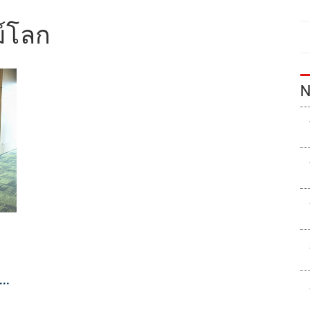
ม์โลก
N
ว