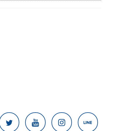
สงครามในภูมิภาค