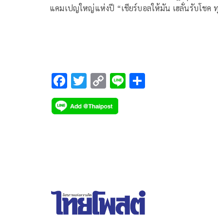
แคมเปญใหญ่แห่งปี “เชียร์บอลให้มัน เฮลั่นรับโชค ทุ
ทุกเวลา” ร่วมสร้างสีสันและบรรยากาศการเชียร์
“ฟุตบอลทัวร์นาเมนต์ใหญ่” ปี 2026 ผ่านกิจกรรมส่ง
ไปรษณียบัตรและโปสการ์ดออนไลน์ทายทีมแชมป์ ลุ้
รางวัลรวมกว่า 12 ล้านบาท พร้อมยกระดับประสบการ
ร่วมสนุกผ่านแอปพลิเคชันพร้อมโพสต์ (Prompt Pos
F
T
C
Li
S
และเป๋าตัง จำหน่ายในราคาใบละ 3 บาท โดยเปิดให้
ac
wi
o
n
h
แฟนบอล “เชียร์บอลให้มัน เฮลั่นรับโชค ได้ทุกที่ทุก
e
tt
p
e
ar
เวลา” ตั้งแต่วันที่ 1 มิถุนายน – 19 กรกฎาคม 2569
b
er
y
e
o
Li
o
n
k
k