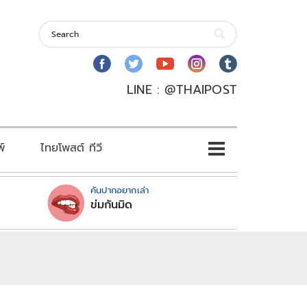
LINE : @THAIPOST
พ์
ไทยโพสต์ ทีวี
คันปากอยากเล่า
ข่มกันมิด