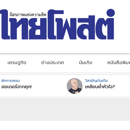
เศรษฐกิจ
ต่างประเทศ
บันเทิง
หนังสือพิม
ผักกาดหอม
วิสามัญบันเทิง
ออเดอร์จากคุก!
เหยียบย่ำหัวใจ?