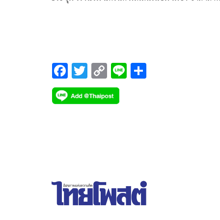
ประเทศโอมาน ฝ่ายจัดการแข่งขันสมาพันธ์ฟุตบอล
เอเชีย จัดงานแถลงข่าวก่อนการแข่งขัน เพือเตรียม
พร้อมก่อนการแข่งขันฟุตบอลชิงแชมป์เอเชียรุ่นอายุไ
เกิน 20 ปี รอบคัดเลือก
F
T
C
Li
S
ac
wi
o
n
h
e
tt
p
e
ar
b
er
y
e
o
Li
o
n
k
k