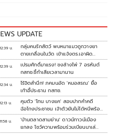
EWS UPDATE
กลุ่มคนรักสัตว์ พบหมาแมวถูกวางยา
12:39 น.
ตายเกลื่อนในวัด เข้าแจ้งตร.เอาผิด
ทารุณสัตว์
เปรมศักดิ์มาแรง! ชงล้างไพ่ 7 อรหันต์
12:39 น.
กสทช.ชี้ทำเสียเวลามานาน
ไร้จิตสำนึก! ภคมนอัด 'หมอสรณ' ยื้อ
12:34 น.
เก้าอี้ประธาน กสทช.
คุมตัว 'โทน บางแค' สอบปากคำคดี
12:13 น.
ฉ้อโกงประชาชน เจ้าตัวยันไม่ได้หนีพร้อม
สู้คดี
'บ้านตลาดสามย่าน' ดาวน์ทาวน์เมือง
11:58 น.
แกลง โชว์ความพร้อมร่วมเบียนนาเล่
ระยอง