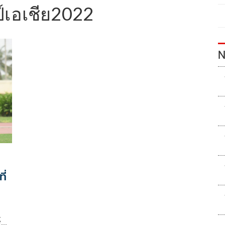
์เอเชีย2022
N
ี่
์