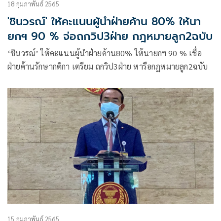
18 กุมภาพันธ์ 2565
'ชินวรณ์' ให้คะแนนผู้นำฝ่ายค้าน 80% ให้นา
ยกฯ 90 % จ่อถกวิป3ฝ่าย กฎหมายลูก2ฉบับ
‘ชินวรณ์’ ให้คะแนนผู้นำฝ่ายค้าน80% ให้นายกฯ 90 % เชื่อ
ฝ่ายค้านรักษากติกา เตรียม ถกวิป3ฝ่าย หารือกฎหมายลูก2ฉบับ
15 กุมภาพันธ์ 2565