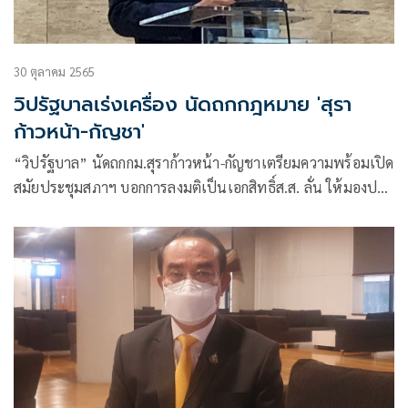
30 ตุลาคม 2565
วิปรัฐบาลเร่งเครื่อง นัดถกกฎหมาย 'สุรา
ก้าวหน้า-กัญชา'
“วิปรัฐบาล” นัดถกกม.สุราก้าวหน้า-กัญชาเตรียมความพร้อมเปิด
สมัยประชุมสภาฯ บอกการลงมติเป็นเอกสิทธิ์ส.ส. ลั่น ให้มองประ
โยชน์ปชช.เป็นสำคัญ อย่ามองแค่ผลประโยชน์ทางการเมือง