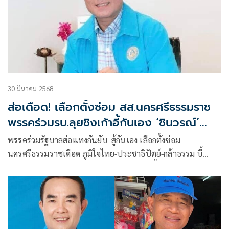
30 มีนาคม 2568
ส่อเดือด! เลือกตั้งซ่อม สส.นครศรีธรรมราช
พรรคร่วมรบ.ลุยชิงเก้าอี้กันเอง ‘ชินวรณ์’
อาสา 'ปชป.' สู้
พรรคร่วมรัฐบาลส่อแทงกันยับ สู้กันเอง เลือกตั้งซ่อม
นครศรีธรรมราชเดือด ภูมิใจไทย-ประชาธิปัตย์-กล้าธรรม บี้
กันเอง มันส์แน่ ศึกพ่อตา-ลูกเขย ชินวรณ์-เสื้อสีฟ้า ตีกันธรรม
นัส-กล้าธรรม ส่งลูกเขยตัวเองลงสมัคร ชี้ให้แข่งกันเองแค่สอง
พรรคพอแล้ว