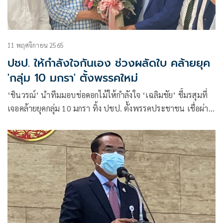
11 พฤศจิกายน 2565
ปชป. ให้กำลังใจกันเอง ช่วงผลัดใบ คล้ายยุค
'กลุ่ม 10 มกรา' ตั้งพรรคใหม่
‘ชินวรณ์’ นำทีมมอบช่อดอกไม้ให้กำลังใจ ‘เฉลิมชัย’ ชี้มรสุมที่
เจอคล้ายยุคกลุ่ม 10 มกรา ทิ้ง ปชป. ตั้งพรรคประชาชน เชื่อผ่าน
พ้นได้ เหมือนต้นไม้ผลัดใบ ก่อนออกดอกออกผล