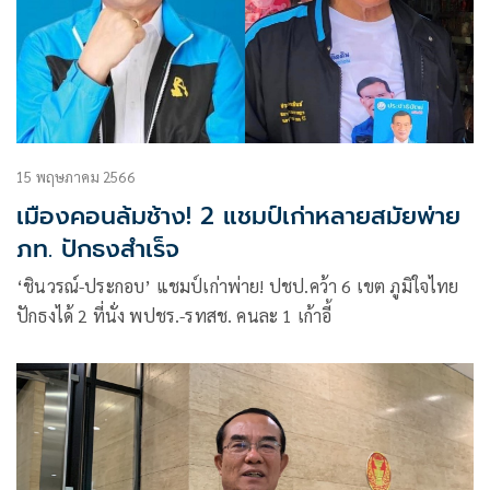
15 พฤษภาคม 2566
เมืองคอนล้มช้าง! 2 แชมป์เก่าหลายสมัยพ่าย
ภท. ปักธงสำเร็จ
‘ชินวรณ์-ประกอบ’ แชมป์เก่าพ่าย! ปชป.คว้า 6 เขต ภูมิใจไทย
ปักธงได้ 2 ที่นั่ง พปชร.-รทสช. คนละ 1 เก้าอี้