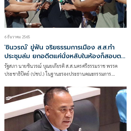
6 ธันวาคม 2565
'ชินวรณ์' ขู่ฟัน จริยธรรมการเมือง ส.ส.ทำ
ประชุมล่ม ยกอดีตแค่นั่งหลับในห้องก็สอบตก
แล้ว
รัฐสภา นายชินวรณ์​ บุณยเกียรติ ส.ส.นครศรีธรรมราช พรรค
ประชาธิปัตย์ (ปชป.) ในฐานะรองประธานคณะกรรมการ
ประสานงานสภาผู้แทนราษฎร (วิปรัฐบาล)