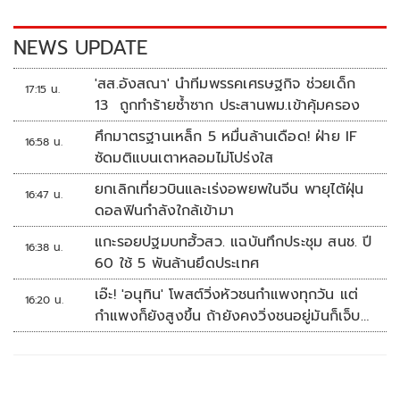
o
n
k
k
NEWS UPDATE
'สส.อังสณา' นำทีมพรรคเศรษฐกิจ ช่วยเด็ก
17:15 น.
13 ถูกทำร้ายซ้ำซาก ประสานพม.เข้าคุ้มครอง
ศึกมาตรฐานเหล็ก 5 หมื่นล้านเดือด! ฝ่าย IF
16:58 น.
ซัดมติแบนเตาหลอมไม่โปร่งใส
ยกเลิกเที่ยวบินและเร่งอพยพในจีน พายุไต้ฝุ่น
16:47 น.
ดอลฟินกำลังใกล้เข้ามา
แกะรอยปฐมบทฮั้วสว. แฉบันทึกประชุม สนช. ปี
16:38 น.
60 ใช้ 5 พันล้านยึดประเทศ
เอ๊ะ! 'อนุทิน' โพสต์วิ่งหัวชนกำแพงทุกวัน แต่
16:20 น.
กำแพงก็ยังสูงขึ้น ถ้ายังคงวิ่งชนอยู่มันก็เจ็บ
หัวอีก