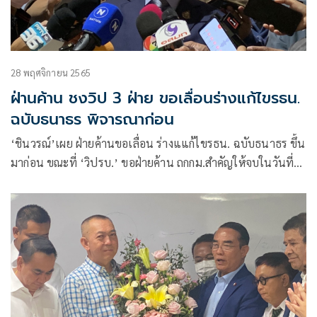
28 พฤศจิกายน 2565
ฝ่านค้าน ชงวิป 3 ฝ่าย ขอเลื่อนร่างแก้ไขรธน.
ฉบับธนาธร พิจารณาก่อน
‘ชินวรณ์’เผย ฝ่ายค้านขอเลื่อน ร่างแแก้ไขรธน. ฉบับธนาธร ขึ้น
มาก่อน ขณะที่ ‘วิปรบ.’ ขอฝ่ายค้าน ถกกม.สำคัญให้จบในวันที่
29 พ.ย. ส่วน 30 พ.ย. ถกแก้รธน.เต็มที่ ยอมรับองค์ประชุมเป็น
ของรัฐบาลแต่ฝ่ายค้านต้องรับผิดชอบด้วยหาก ไม่มีใครครอบงำ