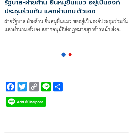
รัฐบาล-ฝ่ายค้าน ยื่นหมูยื่นแมว อยู่เป็นองค์
ประชุมร่วมกัน แลกผ่านกม.ตัวเอง
ฝ่ายรัฐบาล-ฝ่ายค้าน ยื่นหมูยื่นแมว ขออยู่เป็นองค์ประชุมร่วมกัน
แลกผ่านกม.ตัวเอง สภาฯอนุมัติส่งกฏหมายสุราก้าวหน้า ส่งค
รม.พิจารณาก่อนรับหลักการ
F
T
C
Li
S
ac
wi
o
n
h
e
tt
p
e
ar
b
er
y
e
o
Li