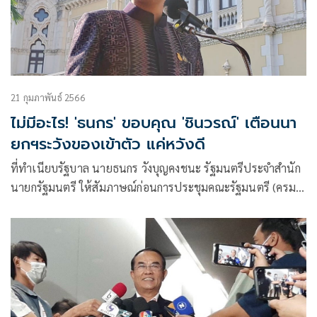
21 กุมภาพันธ์ 2566
ไม่มีอะไร! 'ธนกร' ขอบคุณ 'ชินวรณ์' เตือนนา
ยกฯระวังของเข้าตัว แค่หวังดี
ที่ทำเนียบรัฐบาล นายธนกร วังบุญคงชนะ รัฐมนตรีประจำสำนัก
นายกรัฐมนตรี ให้สัมภาษณ์ก่อนการประชุมคณะรัฐมนตรี (ครม.)
ถึงกรณีนายชินวรณ์ บุณยเกียรติ ส.ส.นครศรีธรรมราช