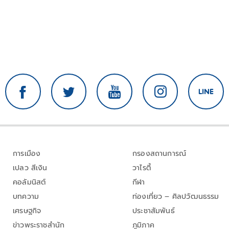
การเมือง
กรองสถานการณ์
เปลว สีเงิน
วาไรตี้
คอลัมนิสต์
กีฬา
บทความ
ท่องเที่ยว – ศิลปวัฒนธรรม
เศรษฐกิจ
ประชาสัมพันธ์
ข่าวพระราชสำนัก
ภูมิภาค