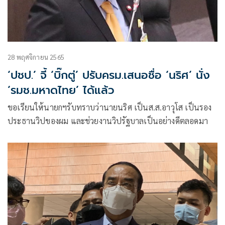
28 พฤศจิกายน 2565
‘ปชป.’ จี้ ‘บิ๊กตู่’ ปรับครม.เสนอชื่อ ‘นริศ’ นั่ง
‘รมช.มหาดไทย’ ได้แล้ว
ขอเรียนให้นายกฯรับทราบว่านายนริศ เป็นส.ส.อาวุโส เป็นรอง
ประธานวิปของผม และช่วยงานวิปรัฐบาลเป็นอย่างดีตลอดมา