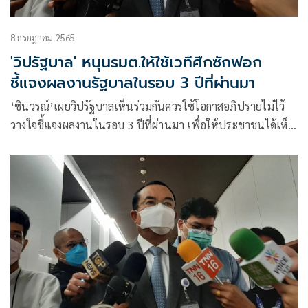
8 กรกฎาคม 2565
'วิปรัฐบาล' หนุนรมต.ให้ใช้เวทีศึกซักฟอก
ชี้แจงผลงานรัฐบาลในรอบ 3 ปีที่ผ่านมา
‘ชินวรณ์’เผยวิปรัฐบาลเห็นร่วมกันควรใช้โอกาสอภิปรายไม่ไว้
วางใจชี้แจงผลงานในรอบ 3 ปีที่ผ่านมา เพื่อให้ประชาชนได้เห็น
ว่าฝ่ายรัฐบาลได้ดำเนินการเรื่องใดไปแล้วบ้าง ปชป.ขอเวลาให้
‘จุรินทร์ ‘ ชี้แจงอย่างน้อย 2 ชม.