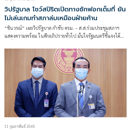
วิปรัฐบาล โชว์สปิริตเปิดทางซักฟอกเต็มที่ ยัน
ไม่เล่นเกมทำสภาล่มเหมือนฝ่ายค้าน
“ชินวรณ์” เผยวิปรัฐบาล กำชับ ครม. – ส.ส.ร่วมประชุมสภาฯ
แสดงความพร้อม ในศึกอภิปรายทั่วไป มั่นใจรัฐมนตรีชี้แจงได้
ปัดตั้งทีมองครักษ์ แต่มีทีมมอร์นิเตอร์ประเด็น ผนึกกำลัง
ตัวแทนพรรคใหญ่ โฆษกรัฐบาล หวังแจงข้อมูลคู่ขนานสภา
11 กุมภาพันธ์ 2565