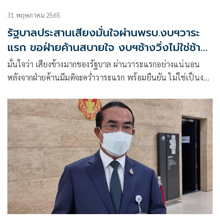
31 พฤษภาคม 2565
รัฐบาลประสานเสียงมั่นใจผ่านพรบ.งบฯวาระ
แรก ขอฝ่ายค้านสบายใจ งบฯช้างวิ่งไม่ใช่ช้าง
ป่วย
มั่นใจว่า เสียงข้างมากของรัฐบาล ผ่านวาระแรกอย่างแน่นอน
หลังจากฝ่ายค้านมีมติจะคว่ำวาระแรก พร้อมยืนยัน ไม่ใช่เป็นงบ
ประมาณช้างป่วย แต่เป็นช้างวิ่ง