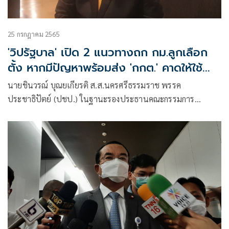
25 กรกฎาคม 2565
'วิปรัฐบาล' เปิด 2 แนวทางถก กม.ลูกเลือก
ตั้ง หากมีปัญหาพร้อมส่ง 'กกต.' คาดให้ใช้
สูตรหาร 100 ตามเดิม
นายชินวรณ์ บุณยเกียรติ ส.ส.นครศรีธรรมราช พรรค
ประชาธิปัตย์ (ปชป.) ในฐานะรองประธานคณะกรรมการ
ประสานงานพรรคร่วมรัฐบาล (วิปรัฐบาล) กล่าวภายหลังการ
ประชุมวิปรัฐบาล