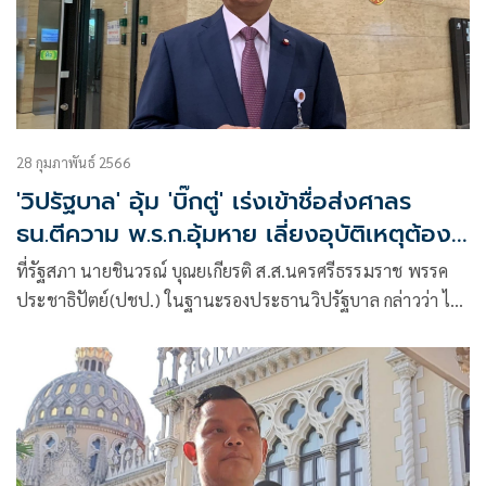
28 กุมภาพันธ์ 2566
'วิปรัฐบาล' อุ้ม 'บิ๊กตู่' เร่งเข้าชื่อส่งศาลร
ธน.ตีความ พ.ร.ก.อุ้มหาย เลี่ยงอุบัติเหตุต้อง
ยุบสภา
ที่รัฐสภา นายชินวรณ์ บุณยเกียรติ ส.ส.นครศรีธรรมราช พรรค
ประชาธิปัตย์(ปชป.) ในฐานะรองประธานวิปรัฐบาล กล่าวว่า ได้
มีการหารือก่อนการประชุม