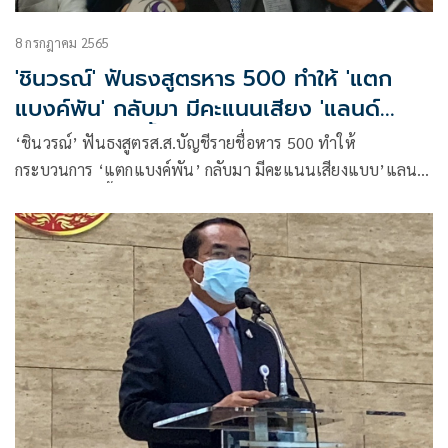
8 กรกฎาคม 2565
'ชินวรณ์' ฟันธงสูตรหาร 500 ทำให้ 'แตก
แบงค์พัน' กลับมา มีคะแนนเสียง 'แลนด์
สไลด์' มากยิ่งขึ้น
‘ชินวรณ์’ ฟันธงสูตรส.ส.บัญชีรายชื่อหาร 500 ทำให้
กระบวนการ ‘แตกแบงค์พัน’ กลับมา มีคะแนนเสียงแบบ’แลนด์
สไลด์’ มากยิ่งขึ้น เตือนเมื่อใครตัดสินใจอย่างไรก็ต้องรับผิดชอบ
ยันการแก้รธน.ต้องยึดหลักนิติธรรม