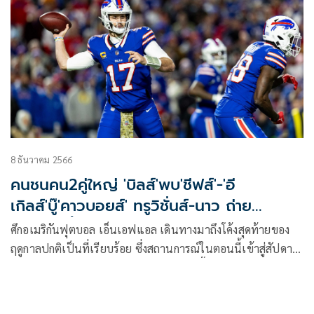
8 ธันวาคม 2566
คนชนคน2คู่ใหญ่ 'บิลส์'พบ'ชีฟส์'-'อี
เกิลส์'บู๊'คาวบอยส์' ทรูวิชั่นส์-นาว ถ่าย
สด11ธ.ค.นี้
ศึกอเมริกันฟุตบอล เอ็นเอฟแอล เดินทางมาถึงโค้งสุดท้ายของ
ฤดูกาลปกติเป็นที่เรียบร้อย ซึ่งสถานการณ์ในตอนนี้เข้าสู่สัปดาห์
ที่ 14 คู่แรก บัฟฟาโล บิลส์ พบ แคนซัส ซิตี้ ชีฟส์