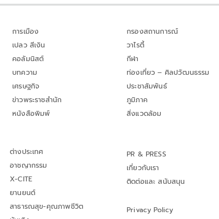
การเมือง
กรองสถานการณ์
เปลว สีเงิน
วาไรตี้
คอลัมนิสต์
กีฬา
บทความ
ท่องเที่ยว – ศิลปวัฒนธรรม
เศรษฐกิจ
ประชาสัมพันธ์
ข่าวพระราชสำนัก
ภูมิภาค
หนังสือพิมพ์
สิ่งแวดล้อม
ต่างประเทศ
PR & PRESS
อาชญากรรม
เกี่ยวกับเรา
X-CITE
ติดต่อและ สนับสนุน
ยานยนต์
สาธารณสุข-คุณภาพชีวิต
Privacy Policy