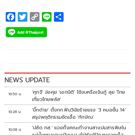
F
T
C
Li
S
ac
wi
o
n
h
e
tt
p
e
ar
b
er
y
e
o
Li
o
n
k
k
NEWS UPDATE
'ศุภจี' จ่อคุย 'เอกนิติ' ใช้งบหรือเงินกู้ ลุย 'ไทย
10:50 น.
เที่ยวไทยพลัส'
'บิ๊กต่าย' ตั้งกก.ฟันวินัยร้ายแรง '3 หมอชั้น 14'
10:28 น.
สรุปพฤติกรรมชัดเอื้อ 'ทักษิณ'
'ปลัด ทส.' แจงตั้งคณะทำงานสางปมสารพิษใน
10:08 น.