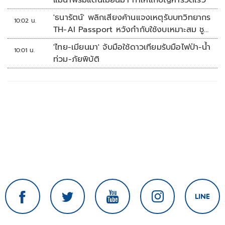
แม่น้ำพรมแดนเมียนมา ทำให้แก้ปัญหารวดเร็ว
'ธนารัตน์' พลิกเสียงค้านแจงเหตุรับบทวิทยากร
10:02 น.
TH-AI Passport หวังกำกับใช้งบเหมาะสม ชู
จุดเด่นคนไทยได้ใช้ AI ระดับโปร ลดเหลื่อมล้ำ
'ไทย-เมียนมา' จับมือใช้ดาวเทียมรับมือไฟป่า-น้ำ
10:01 น.
ทางเทคโนโลยี เซฟงบไปกว่า900ล้าน เชื่อหาก
ท่วม-ภัยพิบัติ
ใช้เต็มที่เอกชนขาดทุนย่อยยับ