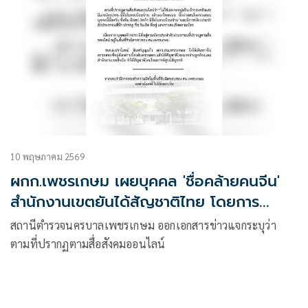
10 พฤษภาคม 2569
ผกก.เพชรเกษม เผยบุคคล 'ชื่อคล้ายคนจีน'
สำนักงานเขตยันได้สัญชาติไทย โดยการ
พิสูจน์สัญชาติ
สถานีตำรวจนครบาลเพชรเกษม ออกเอกสารข่าวแจกระบุว่า
ตามที่ปรากฏตามสื่อสังคมออนไลน์