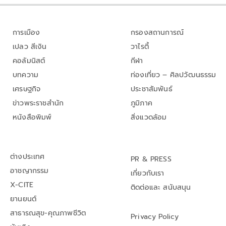
การเมือง
กรองสถานการณ์
เปลว สีเงิน
วาไรตี้
คอลัมนิสต์
กีฬา
บทความ
ท่องเที่ยว – ศิลปวัฒนธรรม
เศรษฐกิจ
ประชาสัมพันธ์
ข่าวพระราชสำนัก
ภูมิภาค
หนังสือพิมพ์
สิ่งแวดล้อม
ต่างประเทศ
PR & PRESS
อาชญากรรม
เกี่ยวกับเรา
X-CITE
ติดต่อและ สนับสนุน
ยานยนต์
สาธารณสุข-คุณภาพชีวิต
Privacy Policy