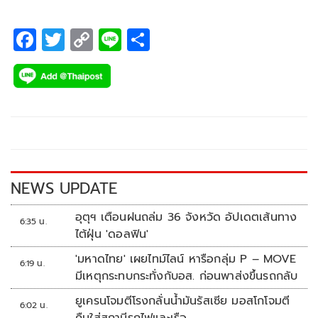
F
T
C
Li
S
ac
wi
o
n
h
e
tt
p
e
ar
b
er
y
e
o
Li
o
n
k
k
NEWS UPDATE
อุตุฯ เตือนฝนถล่ม 36 จังหวัด อัปเดตเส้นทาง
6:35 น.
ไต้ฝุ่น 'ดอลฟิน'
'มหาดไทย' เผยไทม์ไลน์ หารือกลุ่ม P – MOVE
6:19 น.
มีเหตุกระทบกระทั่งกับอส. ก่อนพาส่งขึ้นรถกลับ
ยูเครนโจมตีโรงกลั่นน้ำมันรัสเซีย มอสโกโจมตี
6:02 น.