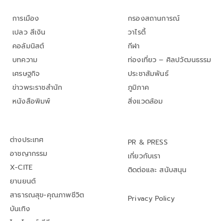
การเมือง
กรองสถานการณ์
เปลว สีเงิน
วาไรตี้
คอลัมนิสต์
กีฬา
บทความ
ท่องเที่ยว – ศิลปวัฒนธรรม
เศรษฐกิจ
ประชาสัมพันธ์
ข่าวพระราชสำนัก
ภูมิภาค
หนังสือพิมพ์
สิ่งแวดล้อม
ต่างประเทศ
PR & PRESS
อาชญากรรม
เกี่ยวกับเรา
X-CITE
ติดต่อและ สนับสนุน
ยานยนต์
สาธารณสุข-คุณภาพชีวิต
Privacy Policy
บันเทิง