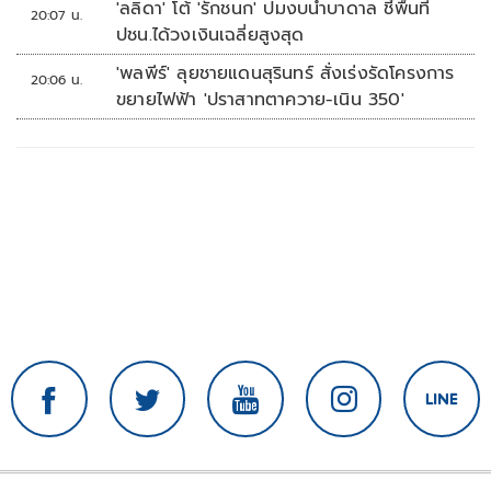
'ลลิดา' โต้ 'รักชนก' ปมงบน้ำบาดาล ชี้พื้นที่
20:07 น.
ปชน.ได้วงเงินเฉลี่ยสูงสุด
'พลพีร์' ลุยชายแดนสุรินทร์ สั่งเร่งรัดโครงการ
20:06 น.
ขยายไฟฟ้า 'ปราสาทตาควาย-เนิน 350'