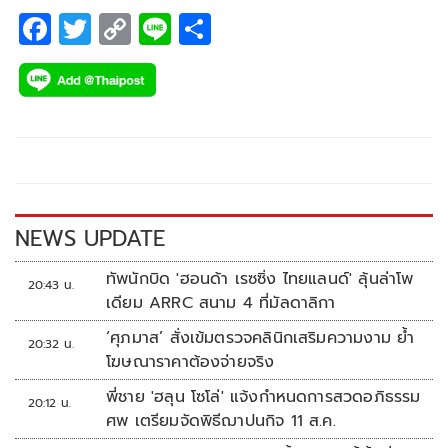
F
T
C
Li
S
ac
wi
o
n
h
e
tt
p
e
ar
b
er
y
e
o
Li
o
n
k
k
NEWS UPDATE
ทัพนักบิด 'ฮอนด้า เรซซิ่ง ไทยแลนด์' ลุ้นล่าโพ
20:43 น.
เดียม ARRC สนาม 4 ที่มัลดาลิกา
‘ศุภมาส’ สั่งเข้มตรวจคลินิกเสริมความงาม ย้ำ
20:32 น.
โฆษณาราคาต้องจ่ายจริง
พี่ชาย 'ฮลุน โซโล่' แจ้งกำหนดการสวดอภิธรรม
20:12 น.
ศพ เตรียมจัดพิธีฌาปนกิจ 11 ส.ค.