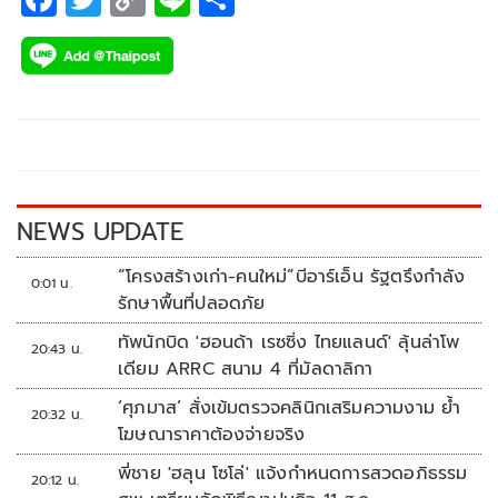
ac
wi
o
n
h
e
tt
p
e
ar
b
er
y
e
o
Li
o
n
k
k
NEWS UPDATE
“โครงสร้างเก่า-คนใหม่”บีอาร์เอ็น รัฐตรึงกำลัง
0:01 น.
รักษาพื้นที่ปลอดภัย
ทัพนักบิด 'ฮอนด้า เรซซิ่ง ไทยแลนด์' ลุ้นล่าโพ
20:43 น.
เดียม ARRC สนาม 4 ที่มัลดาลิกา
‘ศุภมาส’ สั่งเข้มตรวจคลินิกเสริมความงาม ย้ำ
20:32 น.
โฆษณาราคาต้องจ่ายจริง
พี่ชาย 'ฮลุน โซโล่' แจ้งกำหนดการสวดอภิธรรม
20:12 น.