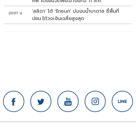
ศพ เตรียมจัดพิธีฌาปนกิจ 11 ส.ค.
'ลลิดา' โต้ 'รักชนก' ปมงบน้ำบาดาล ชี้พื้นที่
20:07 น.
ปชน.ได้วงเงินเฉลี่ยสูงสุด