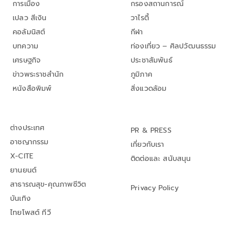
การเมือง
กรองสถานการณ์
เปลว สีเงิน
วาไรตี้
คอลัมนิสต์
กีฬา
บทความ
ท่องเที่ยว – ศิลปวัฒนธรรม
เศรษฐกิจ
ประชาสัมพันธ์
ข่าวพระราชสำนัก
ภูมิภาค
หนังสือพิมพ์
สิ่งแวดล้อม
ต่างประเทศ
PR & PRESS
อาชญากรรม
เกี่ยวกับเรา
X-CITE
ติดต่อและ สนับสนุน
ยานยนต์
สาธารณสุข-คุณภาพชีวิต
Privacy Policy
บันเทิง
ไทยโพสต์ ทีวี