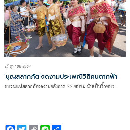
2 มิถุนายน 2569
'บุญสลากภัต'งดงามประเพณีวิถีคนตากฟ้า
ขบวนแห่สลากภัตงดงามอลังการ 33 ขบวน นับเป็นริ้วขบว…
F
T
C
Li
S