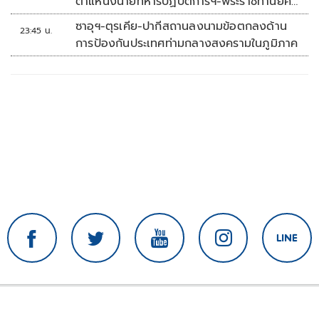
ตำแหน่งนายทหารปฏิบัติการฯ-พระราชทานยศ
'พลตรี'
ซาอุฯ-ตุรเคีย-ปากีสถานลงนามข้อตกลงด้าน
23:45 น.
การป้องกันประเทศท่ามกลางสงครามในภูมิภาค