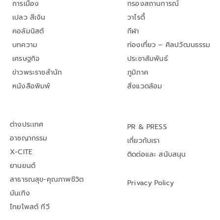
การเมือง
กรองสถานการณ์
เปลว สีเงิน
วาไรตี้
คอลัมนิสต์
กีฬา
บทความ
ท่องเที่ยว – ศิลปวัฒนธรรม
เศรษฐกิจ
ประชาสัมพันธ์
ข่าวพระราชสำนัก
ภูมิภาค
หนังสือพิมพ์
สิ่งแวดล้อม
ต่างประเทศ
PR & PRESS
อาชญากรรม
เกี่ยวกับเรา
X-CITE
ติดต่อและ สนับสนุน
ยานยนต์
สาธารณสุข-คุณภาพชีวิต
Privacy Policy
บันเทิง
ไทยโพสต์ ทีวี