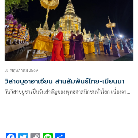
31 พฤษภาคม 2569
วิสาขบูชาอาเซียน สานสัมพันธ์ไทย-เมียนมา
วันวิสาขบูชาเป็นวันสำคัญของพุทธศาสนิกชนทั่วโลก เนื่องจา…
F
T
C
Li
S