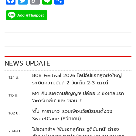
ac
wi
o
n
h
e
tt
p
e
ar
b
er
y
e
o
Li
o
n
k
k
NEWS UPDATE
808 Festival 2026 ไลน์อัปแรกสุดยิ่งใหญ่
1:24 น.
ระเบิดความมันส์ 2 วันเต็ม 2-3 ต.ค.นี้
M4 คัมแบคตามสัญญา! ปล่อย 2 ซิงเกิลแรก
1:16 น.
'อะดรีนาลีน' และ 'ชอบU'
'ดั๊ม คาราบาว' รวมเพื่อนวัยมัธยมตั้งวง
1:02 น.
SweetCane (สวีทเคน)
โปรดเกล้าฯ 'พันเอกสุภัทร ชูตินันทน์' ดำรง
23:49 น.