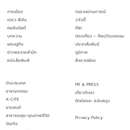
การเมือง
กรองสถานการณ์
เปลว สีเงิน
วาไรตี้
คอลัมนิสต์
กีฬา
บทความ
ท่องเที่ยว – ศิลปวัฒนธรรม
เศรษฐกิจ
ประชาสัมพันธ์
ข่าวพระราชสำนัก
ภูมิภาค
หนังสือพิมพ์
สิ่งแวดล้อม
ต่างประเทศ
PR & PRESS
อาชญากรรม
เกี่ยวกับเรา
X-CITE
ติดต่อและ สนับสนุน
ยานยนต์
สาธารณสุข-คุณภาพชีวิต
Privacy Policy
บันเทิง