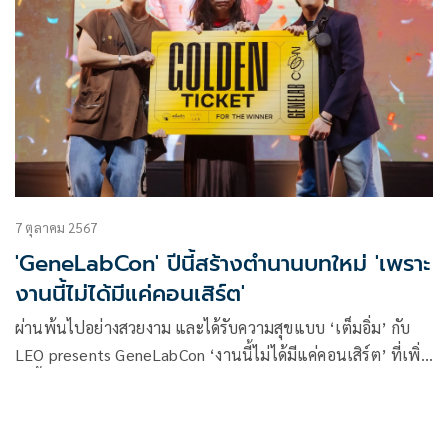
7 ตุลาคม 2567
'GeneLabCon' ปีนี้สร้างตำนานบทใหม่ 'เพราะ
งานนี้ไม่ได้มีแค่คอนเสิร์ต'
ผ่านพ้นไปอย่างสวยงาม และได้รับความสุขแบบ ‘เต็มอิ่ม’ กับ
LEO presents GeneLabCon ‘งานนี้ไม่ได้มีแค่คอนเสิร์ต’ ที่เพิ่ง
จัดขึ้นเมื่อวันเสาร์ที่ 5 และวันอาทิตย์ที่ 6 ตุลาคม 2567 ณ ยู
เนี่ยน ฮอลล์, ชั้น 6 ศูนย์การค้ายูเนี่ยน มอลล์ โดยค่าย GeneLab
ในเครือ GMM Music และทีมครึ่งเก้า