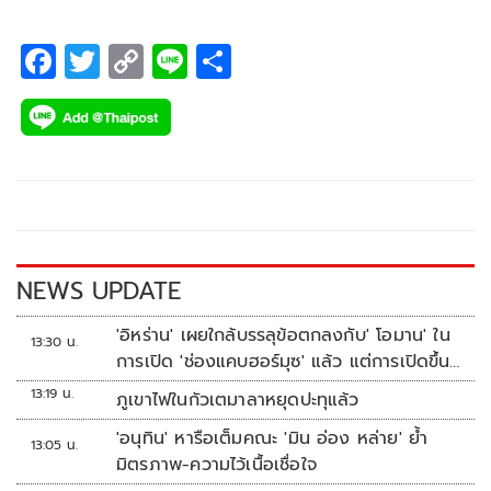
F
T
C
Li
S
ac
wi
o
n
h
e
tt
p
e
ar
b
er
y
e
o
Li
o
n
k
k
NEWS UPDATE
'อิหร่าน' เผยใกล้บรรลุข้อตกลงกับ' โอมาน' ใน
13:30 น.
การเปิด 'ช่องแคบฮอร์มุซ' แล้ว แต่การเปิดขึ้น
อยู่กับสหรัฐฯ
13:19 น.
ภูเขาไฟในกัวเตมาลาหยุดปะทุแล้ว
'อนุทิน' หารือเต็มคณะ 'มิน อ่อง หล่าย' ย้ำ
13:05 น.
มิตรภาพ-ความไว้เนื้อเชื่อใจ