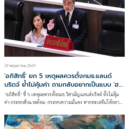
29 พฤษภาคม 2569
'อภิสิทธิ์' ยก 5 เหตุผลควรตั้งกมธ.แลนด์
บริดจ์ ย้ำไม่คุ้มค่า ถามกลับอยากเป็นแบบ 'ฮ
อร์มุซ' หรือ
‘อภิสิทธิ์’ ชี้ 5 เหตุผลควรตั้งกมธ.วิสามัญแลนด์บริดจ์ ทั้งไม่คุ้ม
ค่า-กระทบสิ่งแวดล้อม -กระทบความมั่นคง หากทะเลจีนใต้กลาย
เป็นสมรภูมิขัดแย้ง ถามกลับประเทศไทยอยากเป็นแบบอิหร่าน
หรือ