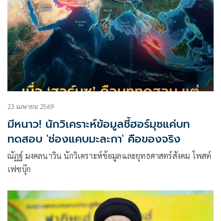
23 เมษายน 2569
มีหนาว! นักวิเคราะห์ข้อมูลชี้ฮอร์มุซแค่บท
ทดสอบ 'ช่องแคบมะละกา' คือของจริง
ณัฏฐ์ มงคลนาวิน นักวิเคราะห์ข้อมูลและยุทธศาสตร์สังคม โพสต์
เฟซบุ๊ก