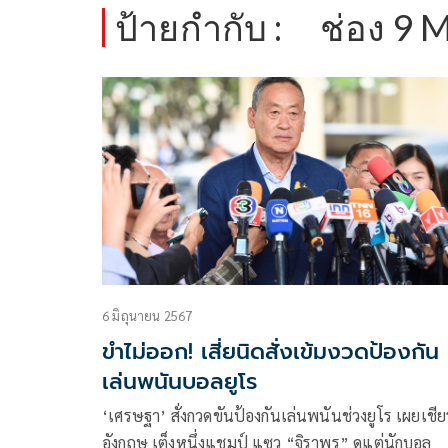
ป้ายกำกับ :
ช่อง 9
6 มิถุนายน 2567
ขำไม่ออก! เสี่ยนิดสั่งเข้มงวดป้องกัน
เล่นพนันบอลยูโร
‘เศรษฐา’ สั่งกวดขันป้องกันเล่นพนันช่วงยูโร เผยเชียร
อังกฤษ เต็งหนึ่งแชมป์ แซว “จิราพร” ดูแต่นักบอล