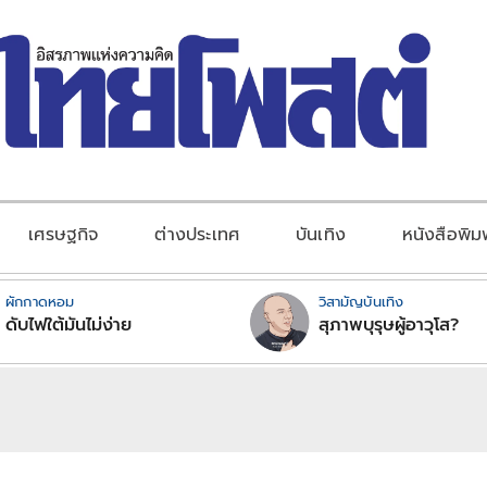
เศรษฐกิจ
ต่างประเทศ
บันเทิง
หนังสือพิม
ผักกาดหอม
วิสามัญบันเทิง
ดับไฟใต้มันไม่ง่าย
สุภาพบุรุษผู้อาวุโส?