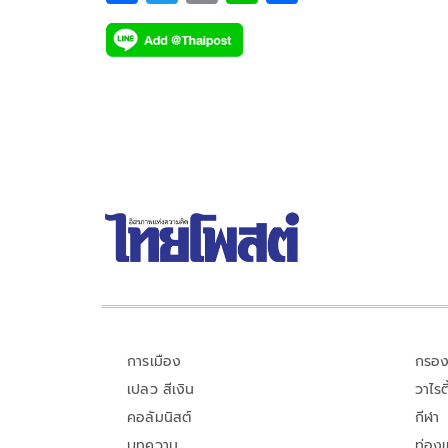
ฉากที่ทั้งคู่ต้องตกลงไปในสระน้ำและมีช็อตเลิฟซีนกัน
ac
wi
o
n
h
น้ำด้วย ซึ่งกว่าจะได้ภาพที่ต้องการบอกเลยว่าไม่ง่าย
e
tt
p
e
ar
b
er
y
e
o
Li
o
n
k
k
การเมือง
กรอง
เปลว สีเงิน
วาไรตี
คอลัมนิสต์
กีฬา
บทความ
ท่อง