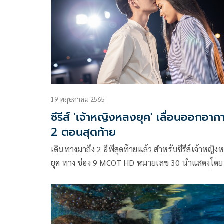
มายาวนานกว่า 30 ปี ยังรวมไปถึงบทบาทต่างๆ ที่ไม่ว
จะสวมบทบาทไหนเจ้าตัวก็พร้อมที่จะเรียนรู้และไม่ ค
หยุดนิ่ง
19 พฤษภาคม 2565
ซีรีส์ 'เจ้าหญิงหลงยุค' เลื่อนออกอาก
2 ตอนสุดท้าย
เดินทางมาถึง 2 อีพีสุดท้ายแล้ว สำหรับซีรีส์เจ้าหญิง
ยุค ทาง ช่อง 9 MCOT HD หมายเลข 30 นำแสดงโดย คิม
ม่อน-วโรดม เข็มมณฑา และ ฟ้าใส-ปวีณสุดา ดรูอิ้น แ
ล่าสุดทางค่ายไผ่ร้อยกอโปรดักชั่นฯ ในฐานะผู้ผลิตซีรีส
เรื่องเจ้าหญิงหลงยุค ได้ออกมาแจ้งว่าเนื่องจากวันเสาร์ที่
21 และอาทิตย์ ที่ 22 พฤษภาคมนี้ ทางสถานีฯ ติด