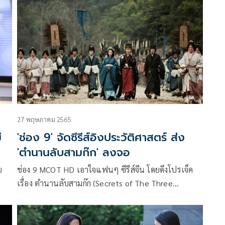
ด
รายการแนวธรรมะ ที่ต้องการขับเคลื่อนนโยบาย บ้าน วัด
โรงเรียน ผู้นำ ต้องเสียสละ ปลูกฝัง จริยธรรม ศีลธรรม
รวมถึงสร้างแรงบันดาลใจให้กับประชาชน ที่ทำคุณงาม
ความดี ผ่านละครสั้น โดยมูลนิธิพระสีวลีศิลปินดาราสาย
บุญ
27 พฤษภาคม 2565
่
'ช่อง 9' จัดซีรีส์อิงประวัติศาสตร์ ส่ง
'ตำนานลับสามก๊ก' ลงจอ
ช่อง 9 MCOT HD เอาใจแฟนๆ ซีรีส์จีน โดยดึงโปรเจ็ค
เรื่อง ตำนานลับสามก๊ก (Secrets of The Three
เซ
Kingdoms) ที่สร้างโดยอิงจากนวนิยายเรื่อง ความลับแห่ง
บ
สามก๊ก โดย หม่า โป๋ยง ที่ครองใจสร้างเรตติ้งติดอันดับ มา
การ
ลงจอให้ชมกันถึงบ้าน