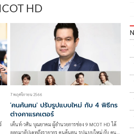
 MCOT HD
N
7 พฤศจิกายน 2566
'คนค้นฅน' ปรับรูปแบบใหม่ กับ 4 พิธีกร
ต่างคาแรคเตอร์
์
เต็นท์-วศิน บุณยาคม ผู้อำนวยการช่อง 9 MCOT HD ได้
ออกมาอัปเดทถึงรายากร คนค้นฅน รูปแบบใหม่ กับ คน