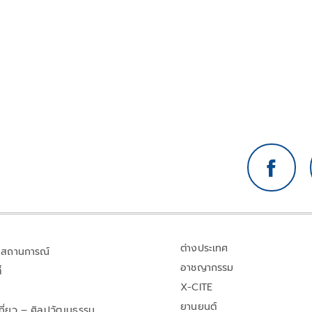
ใต้
ต่างประเทศ
สถานการณ์
อาชญากรรม
้
X-CITE
ยานยนต์
เที่ยว – ศิลปวัฒนธรรม