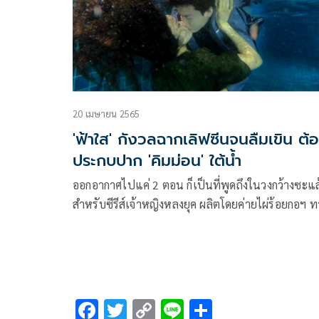
ถ่ายทอดสดรายการพิเศษ จึงของดการออกอากาศของซีร
และให้ขยับไปออกอากาศอีกครั้งในเสาร์และอาทิตย์ถ
20 เมษายน 2565
'ฟ้าใส' กังวลฉากเลิฟซีนจนลืมเขิน ต้
ประกบปาก 'คิมม่อน' ใต้น้ำ
ออกอากาศไปแค่ 2 ตอน ก็เป็นที่พูดถึงในวงกว้างซะแล
สำหรับซีรีส์เจ้าหญิงหลงยุค ผลิตโดยค่ายไผ่ร้อยกอฯ ท
ช่อง 9 MCOT HD หมายเลข 30 โดยเฉพาะเคมีของ 2
พระนาง คิมม่อน-วโรดม เข็มมณฑา กับ ฟ้าใส-ปวีณสุ
ดรูอิ้น ที่ดูเข้ากันแบบสุดๆ ทั้งๆ ที่เป็นการโคจรมาร่ว
งานกันเป็นครั้งแรก และในตอนล่าสุดนี้จะเป็นอีกหนึ่ง
ที่แฟนๆ จะได้ฟินจิกหมอนกันอย่างแน่นอน เพราะเป็น
F
T
C
Li
S