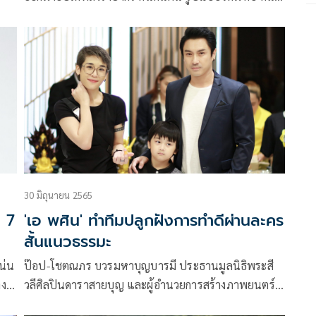
ค้นฅน The Explorer พร้อมเปิดตัวพิธีกรรายการถึง 4 คน
ห้ามพลาดทุกวันอาทิตย์ เวลา 13.00 น. ทางช่อง 9 กด
30 โดยหนุ่มเต็นท์ เผยว่า
30 มิถุนายน 2565
ว 7
'เอ พศิน' ทำทีมปลูกฝังการทำดีผ่านละคร
สั้นแนวธรรมะ
น่น
ป๊อป-โชตณภร บวรมหาบุญบารมี ประธานมูลนิธิพระสี
 ผู้
วลีศิลปินดาราสายบุญ และผู้อำนวยการสร้างภาพยนตร์
พระสีวลี จัดงานแถลงข่าว เปิดตัวรายการหาธรรม