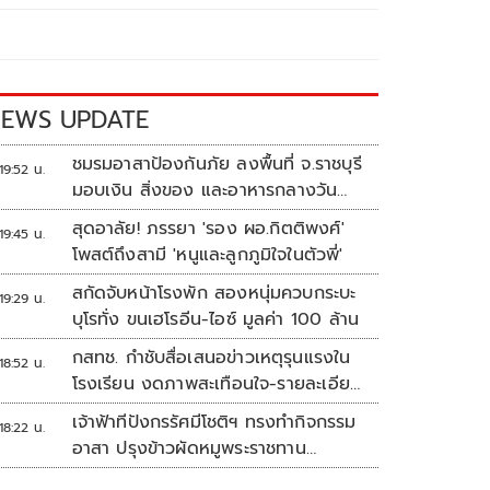
EWS UPDATE
ชมรมอาสาป้องกันภัย ลงพื้นที่ จ.ราชบุรี
19:52 น.
มอบเงิน สิ่งของ และอาหารกลางวัน
แก่โรงเรียนบ้านหนองน้ำใส
สุดอาลัย! ภรรยา 'รอง ผอ.กิตติพงศ์'
19:45 น.
โพสต์ถึงสามี 'หนูและลูกภูมิใจในตัวพี่'
สกัดจับหน้าโรงพัก สองหนุ่มควบกระบะ
19:29 น.
บุโรทั่ง ขนเฮโรอีน-ไอซ์ มูลค่า 100 ล้าน
กสทช. กำชับสื่อเสนอข่าวเหตุรุนแรงใน
18:52 น.
โรงเรียน งดภาพสะเทือนใจ-รายละเอียด
เสี่ยงเลียนแบบ
เจ้าฟ้าทีปังกรรัศมีโชติฯ ทรงทำกิจกรรม
18:22 น.
อาสา ปรุงข้าวผัดหมูพระราชทาน
ประชาชน