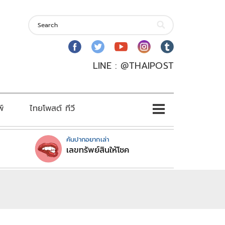
LINE : @THAIPOST
พ์
ไทยโพสต์ ทีวี
คันปากอยากเล่า
เลขทรัพย์สินให้โชค