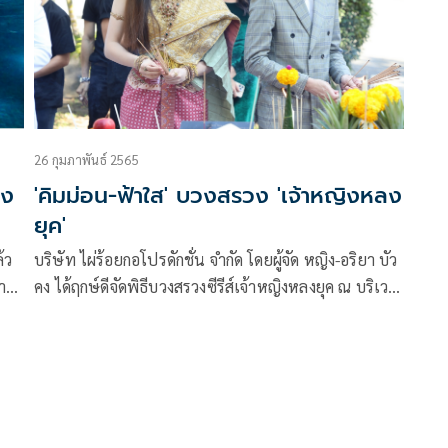
ีส์
ัดไป
26 กุมภาพันธ์ 2565
อง
'คิมม่อน-ฟ้าใส' บวงสรวง 'เจ้าหญิงหลง
ยุค'
้ว
บริษัท ไผ่ร้อยกอโปรดักชั่น จำกัด โดยผู้จัด หญิง-อริยา บัว
าง
คง ได้ฤกษ์ดีจัดพิธีบวงสรวงซีรีส์เจ้าหญิงหลงยุค ณ บริเวณ
ศาลพระพรหม หน้าอาคารปฏิบัติการฯ บมจ. อสมท โดย
ดา
ได้รับเกียรติจาก ผาติยุทธ ใจสว่าง ผช.กก.ผอ.ใหญ่ สำนัก
ม
โทรทัศน์เป็นประธานในพิธี ร่วมด้วย วศิน บุณยาคม, วีร
วัน
ยุทธ แก้วจินดา , ชายแฮ็คส์-วโรดม ศิริสุข โปรดิวเซอร์,
อ๊อด-ราเมศ เรืองประทุม ผู้กำกับการแสดง