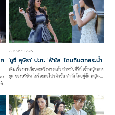
่า
ิดจะ
29 เมษายน 2565
าศ
'ซูซี่ สุษิรา' ปะทะ 'ฟ้าใส' โดนถีบตกสระน้ำ
เดินเรื่องมาเกือบจะครึ่งทางแล้ว สำหรับซีรีส์ เจ้าหญิงหลง
ยุค ของบริษัท ไผ่ร้อยกอโปรดักชั่น จำกัด โดยผู้จัด หญิง-
หลง
อริยา บัวคง ทาง ช่อง 9 MCOT HD หมายเลข 30 สัปดาห์
นี้เรียกได้ว่าเป็นตอนสำคัญ เมื่อ 2 สาวต่างยุคต่างสมัย
ต่
อย่าง กรรณิกา รับบทโดย ฟ้าใส-ปวีณสุดา ดรูอิ้น ต้องมี
์
เหตุให้มาลงไม้ลงมือตบตีกับ พอลล่า รับบทโดย ซูซี่-สุษิร
า แน่นหนา จนสาวซูซี่ตกน้ำตกท่ากันเลยทีเดียว