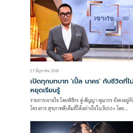
กรกฎาคม พบความหลากหลายที่ช่อง 9 ทั้งวาไรตี้ฮาร์
ทอล์ค วาไรตี้บันเทิง พร้อมรายการสาระแน่นจอ
17 มิถุนายน 2565
เปิดทุกบทบาท 'เปิ้ล นาคร' กับชีวิตที่ไม
หยุดเรียนรู้
รายการเจาะใจ โดยพิธีกร ดู๋-สัญญา คุณากร ยังคงอยู่กับ
โครงการ สุขภาพดีเต็มที่ได้อย่างใจในวัย50+ โดย
ผลิตภัณฑ์ครีมติดฟันปลอมโพลิเดนท์และวิตามินรวม
นทรัมซิลเวอร์ 50+ สำหรับแขกรับเชิญในเทปนี้พบกั
เปิ้ล-นาคร ศิลาชัย พิธีกรนักแสดงที่โลดแล่นอยู่ในวง