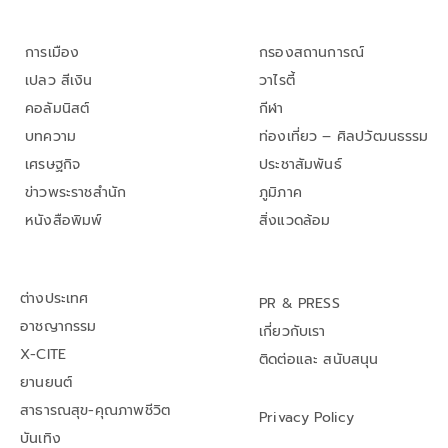
การเมือง
กรองสถานการณ์
เปลว สีเงิน
วาไรตี้
คอลัมนิสต์
กีฬา
บทความ
ท่องเที่ยว – ศิลปวัฒนธรรม
เศรษฐกิจ
ประชาสัมพันธ์
ข่าวพระราชสำนัก
ภูมิภาค
หนังสือพิมพ์
สิ่งแวดล้อม
ต่างประเทศ
PR & PRESS
อาชญากรรม
เกี่ยวกับเรา
X-CITE
ติดต่อและ สนับสนุน
ยานยนต์
สาธารณสุข-คุณภาพชีวิต
Privacy Policy
บันเทิง