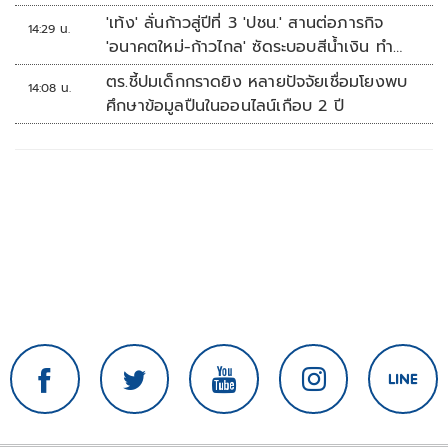
'เท้ง' ลั่นก้าวสู่ปีที่ 3 'ปชน.' สานต่อภารกิจ
14:29 น.
'อนาคตใหม่-ก้าวไกล' ซัดระบอบสีน้ำเงิน ทำ
หลักนิติรัฐ-นิติธรรมสั่นคลอน
ตร.ชี้ปมเด็กกราดยิง หลายปัจจัยเชื่อมโยงพบ
14:08 น.
ศึกษาข้อมูลปืนในออนไลน์เกือบ 2 ปี