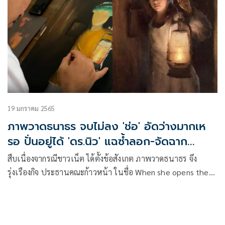
19 มกราคม 2565
ภาพวาดธนาธร จบไม่ลง 'ช่อ' อัดว่างมากเห
รอ ปั่นอยู่ได้ 'ดร.นิว' แฉซ้ำลอก-จัดฉาก
ประมูล
สืบเนื่องจากรณีชาวเน็ต ได้ตั้งข้อสังเกต ภาพวาดธนาธร จึง
รุ่งเรืองกิจ ประธานคณะก้าวหน้า ในชื่อ When she opens the
door ที่นำไปประมูลได้เงิน 3.3 ล้านบาท และมอบให้ศูนย์
ทนายความเพื่อสิทธิมนุษยชนนั้น คล้ายคลึงภาพ ‘Night Light’
ของศิลปินชาวโปแลนด์ Damian Lechoszest