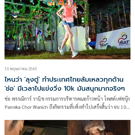
10 พฤษภาคม 2565
ไหนว่า 'ลุงตู่' ทำประเทศไทยล้มเหลวทุกด้าน
'ช่อ' มีเวลาไปแข่งวิ่ง 10k มันสนุกมากจริงๆ
ช่อ พรรณิการ์ วานิช กรรมการบริหารคณะก้าวหน้า โพสต์เฟซบุ๊ก
Pannika Chor Wanich ถึงกิจกรรมที่เพิ่งทำไปเสร็จสิ้นว่า จบ 10k
แข่งวิ่งรายการแรกในชีวิต ในเวลา 1hr20mins