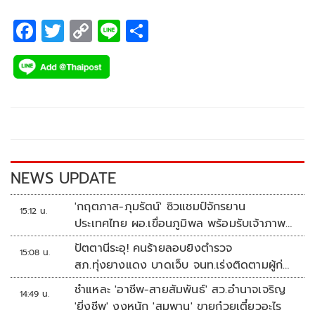
F
T
C
Li
S
ac
wi
o
n
h
e
tt
p
e
ar
b
er
y
e
o
Li
o
n
k
k
NEWS UPDATE
'กฤตภาส-ภุมรัตน์' ซิวแชมป์จักรยาน
15:12 น.
ประเทศไทย ผอ.เขื่อนภูมิพล พร้อมรับเจ้าภาพ
ต่อ ปี 2570
ปัตตานีระอุ! คนร้ายลอบยิงตำรวจ
15:08 น.
สภ.ทุ่งยางแดง บาดเจ็บ จนท.เร่งติดตามผู้ก่อ
เหตุ
ชำแหละ 'อาชีพ-สายสัมพันธ์' สว.อำนาจเจริญ
14:49 น.
'ยิ่งชีพ' งงหนัก 'สมพาน' ขายก๋วยเตี๋ยวอะไร