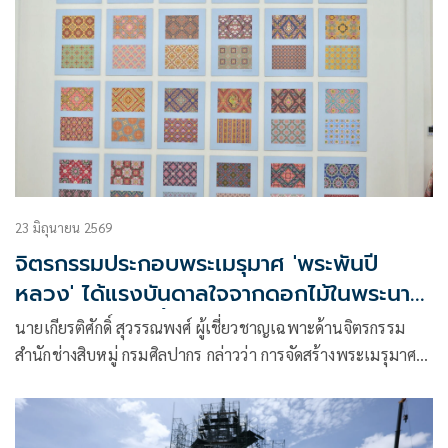
23 มิถุนายน 2569
จิตรกรรมประกอบพระเมรุมาศ 'พระพันปี
หลวง' ได้แรงบันดาลใจจากดอกไม้ในพระนาม-
ลวดลายผ้าทรงฟื้นฟู
นายเกียรติศักดิ์ สุวรรณพงศ์ ผู้เชี่ยวชาญเฉพาะด้านจิตรกรรม
สำนักช่างสิบหมู่ กรมศิลปากร กล่าวว่า การจัดสร้างพระเมรุมาศ
สิ่งปลูกสร้างประกอบพระเมรุมาศ งานพระราชพิธีถวายพระ
เพลิงพระบรมศพ สมเด็จพระนางเจ้าสิริกิติ์ พระบรมราชินีนาถ
พระบรมราชชนนีพันปีหลวง