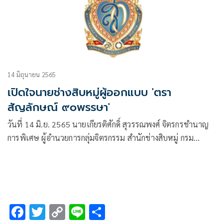
14 มิถุนายน 2565
เปิดใจนายช่างสิบหมู่ผู้ออกแบบ 'ตรา
สัญลักษณ์ ๙๐พรรษา'
วันที่ 14 มิ.ย. 2565 นายเกียรติศักดิ์ สุวรรณพงศ์ จิตรกรชำนาญ
การพิเศษ ผู้อำนวยการกลุ่มจิตรกรรม สำนักช่างสิบหมู่ กรม
ศิลปากร กล่าวว่า นับเป็นมงคลแก่ชีวิตและวงศ์ตระกูลที่ได้มี
โอกาสปฏิบัติงานรับใช้ใต้เบื้องพระยุคลบาท การออกแบบตรา
สัญลักษณ์พระราชพิธีมหามงคลเฉลิมพระชนมพรรษา 90
พรรษา 12 สิงหา
F
T
C
Li
S