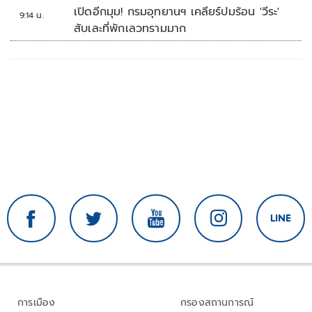
เปิดอีกมุม! กรมอุทยานฯ เคลียร์ปมร้อน 'วีระ'
9:14 น.
สับเละที่พักเลวทรามมาก
การเมือง
กรองสถานการณ์