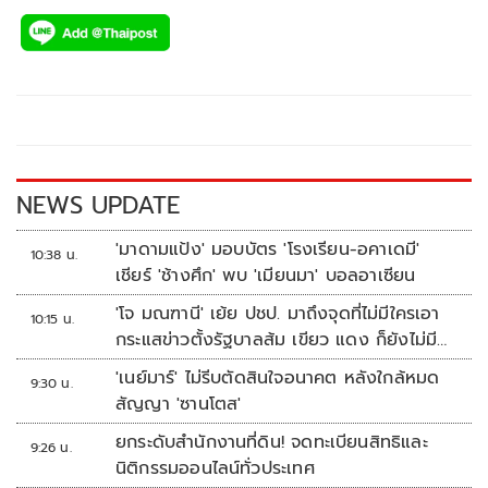
ac
wi
o
n
h
e
tt
p
e
ar
b
er
y
e
o
Li
o
n
k
k
NEWS UPDATE
'มาดามแป้ง' มอบบัตร 'โรงเรียน-อคาเดมี'
10:38 น.
เชียร์ 'ช้างศึก' พบ 'เมียนมา' บอลอาเซียน
'โจ มณฑานี' เย้ย ปชป. มาถึงจุดที่ไม่มีใครเอา
10:15 น.
กระแสข่าวตั้งรัฐบาลส้ม เขียว แดง ก็ยังไม่มีฟ้า
เลย
'เนย์มาร์' ไม่รีบตัดสินใจอนาคต หลังใกล้หมด
9:30 น.
สัญญา 'ซานโตส'
ยกระดับสำนักงานที่ดิน! จดทะเบียนสิทธิและ
9:26 น.
นิติกรรมออนไลน์ทั่วประเทศ