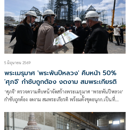
5 มิถุนายน 2569
พระเมรุมาศ 'พระพันปีหลวง' คืบหน้า 50%
'ศุภจี' กำชับถูกต้อง งดงาม สมพระเกียรติ
‘ศุภจี’ ตรวจความคืบหน้าจัดสร้างพระเมรุมาศ ‘พระพันปีหลวง’
กำชับถูกต้อง งดงาม สมพระเกียรติ พร้อมตั้งชุดอนุกก.เป็นที่
ปรึกษา เผยโครงสร้างคืบหน้า 50% ภาพรวมแล้วเสร็จ 23.65%
ส่วนพระโกศจันทน์เร่งขยายลวดลาย ช่างสิบหมู่รวมพลังรังสรรค์
ศิลปกรรมสุดประณีต