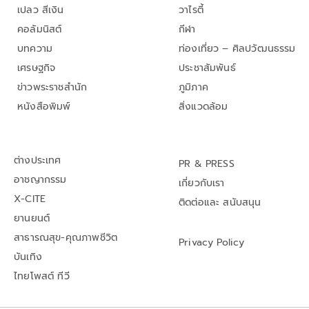
เปลว สีเงิน
วาไรตี้
คอลัมนิสต์
กีฬา
บทความ
ท่องเที่ยว – ศิลปวัฒนธรรม
เศรษฐกิจ
ประชาสัมพันธ์
ข่าวพระราชสำนัก
ภูมิภาค
หนังสือพิมพ์
สิ่งแวดล้อม
ต่างประเทศ
PR & PRESS
อาชญากรรม
เกี่ยวกับเรา
X-CITE
ติดต่อและ สนับสนุน
ยานยนต์
สาธารณสุข-คุณภาพชีวิต
Privacy Policy
บันเทิง
ไทยโพสต์ ทีวี