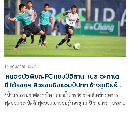
14 พฤษภาคม 2569
'หนองบัวพิชญFC'แชมป์อีสาน 'เบส อะคาเด
มี'ได้รองฯ ลิ่วรอบชิงแชมป์ปทท.ช้างจูเนียร์
คัพ
“น้ำแร่ธรรมชาติตราช้าง” ตอกย้ำภารกิจ ช้างเคียงข้างวงการ
ฟุตบอล ระเบิดศึกฟุตบอลเยาวชนรุ่นอายุ 13 ปี รายการ “Chang
Junior Cup 2026” ที่สุดของรายการแข่งขัน มุ่งมั่นพัฒนา
เยาวชน เฟ้นหาสุดยอดทีมของประเทศไทย พร้อม “Most
Talented Player” หรือ “นักเตะผู้มีพรสวรรค์ยอดเยี่ยม” 1