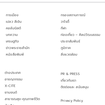
การเมือง
กรองสถานการณ์
เปลว สีเงิน
วาไรตี้
คอลัมนิสต์
กีฬา
บทความ
ท่องเที่ยว – ศิลปวัฒนธรรม
เศรษฐกิจ
ประชาสัมพันธ์
ข่าวพระราชสำนัก
ภูมิภาค
หนังสือพิมพ์
สิ่งแวดล้อม
ต่างประเทศ
PR & PRESS
อาชญากรรม
เกี่ยวกับเรา
X-CITE
ติดต่อและ สนับสนุน
ยานยนต์
สาธารณสุข-คุณภาพชีวิต
Privacy Policy