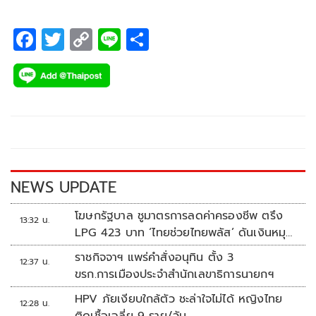
รางวัล และ “Sportsmanship Awards” หรือ “นักเตะที่มีความ
สามารถและเป็นผู้มีน้ำใจนักกีฬายอดเยี่ยม” 2 รางวัล ร่วมเดิน
F
T
C
Li
S
ทางไปสัมผัสประสบการณ์ระดับโลกที่ประเทศอังกฤษ
ac
wi
o
n
h
e
tt
p
e
ar
b
er
y
e
o
Li
o
n
k
k
NEWS UPDATE
โฆษกรัฐบาล ชูมาตรการลดค่าครองชีพ ตรึง
13:32 น.
LPG 423 บาท ‘ไทยช่วยไทยพลัส’ ดันเงินหมุน
แสนล้าน
ราชกิจจาฯ แพร่คำสั่งอนุทิน ตั้ง 3
12:37 น.
ขรก.การเมืองประจำสำนักเลขาธิการนายกฯ
HPV ภัยเงียบใกล้ตัว ชะล่าใจไม่ได้ หญิงไทย
12:28 น.