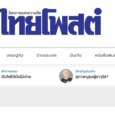
เศรษฐกิจ
ต่างประเทศ
บันเทิง
หนังสือพิม
ผักกาดหอม
วิสามัญบันเทิง
ดับไฟใต้มันไม่ง่าย
สุภาพบุรุษผู้อาวุโส?