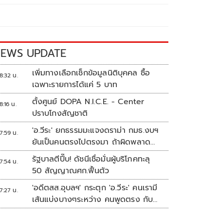
EWS UPDATE
เพิ่มทางเลือกเช็กข้อมูลนิติบุคคล ซื้อ
8:32 น.
เฉพาะรายการได้แค่ 5 บาท
ตั้งศูนย์ DOPA N.I.C.E. - Center
8:16 น.
ปราบโกงสัญชาติ
'อ.วีระ' ยกธรรมมะแจงดราม่า กมธ.งบฯ
7:59 น.
ยันเป็นคนตรงไปตรงมา ถ้าผิดพลาด
พร้อมขอโทษ
รัฐบาลตีปี๊บ! ดัชนีเชื่อมั่นผู้บริโภคทะลุ
7:54 น.
50 สัญญาณศก.ฟื้นตัว
'อดีตสส.อุบลฯ' กระตุก 'อ.วีระ' คนเรามี
7:27 น.
เส้นแบ่งบางๆระหว่าง คนพูดตรง กับ
คนมีมารยาท