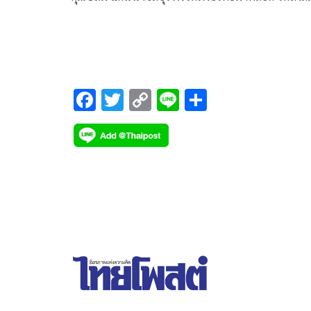
ส.ส.เขต1 ชลบุรี แต่นายสนธยา เลือกลงในแบบบัญชี
ชื่อ
F
T
C
Li
S
ac
wi
o
n
h
e
tt
p
e
ar
b
er
y
e
o
Li
o
n
k
k