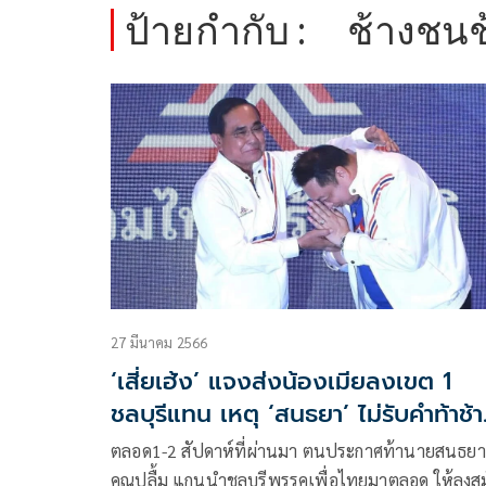
ป้ายกำกับ :
ช้างชนช
27 มีนาคม 2566
‘เสี่ยเฮ้ง’ แจงส่งน้องเมียลงเขต 1
ชลบุรีแทน เหตุ ‘สนธยา’ ไม่รับคำท้าช้
ชนช้าง
ตลอด1-2 สัปดาห์ที่ผ่านมา ตนประกาศท้านายสนธยา
คุณปลื้ม แกนนำชลบุรีพรรคเพื่อไทยมาตลอด ให้ลงส