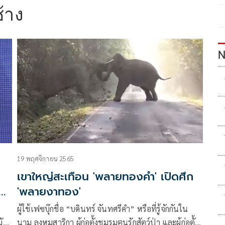
้าง
N
19 พฤศจิกายน 2565
เขาใหญ่สะเทือน 'พลายทองคำ' เปิดศึก
าง
'พลายงาทอง'
ผู้ใช้เฟซบุ๊กชื่อ “บดินทร์ จันทศรีคำ” หรือที่รู้จักกันใน
มัคร
นาม ลุงหมูสาริกา ผู้ก่อตั้งชมรมฅนรักสัตว์ป่า และผู้ก่อตั้ง