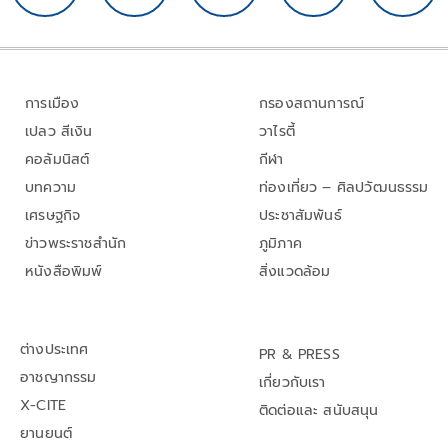
การเมือง
กรองสถานการณ์
เปลว สีเงิน
วาไรตี้
คอลัมนิสต์
กีฬา
บทความ
ท่องเที่ยว – ศิลปวัฒนธรรม
เศรษฐกิจ
ประชาสัมพันธ์
ข่าวพระราชสำนัก
ภูมิภาค
หนังสือพิมพ์
สิ่งแวดล้อม
ต่างประเทศ
PR & PRESS
อาชญากรรม
เกี่ยวกับเรา
X-CITE
ติดต่อและ สนับสนุน
ยานยนต์