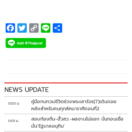
F
T
C
Li
S
ac
wi
o
n
h
e
tt
p
e
ar
b
er
y
e
o
Li
o
n
k
k
NEWS UPDATE
คู่มือทบทวนชีวิตช่วงพระเสาร์จร(7)เดินถอย
0:03 น.
หลังสำหรับคนทุกลัคนาราศีตอนที่2
สอบท้องถิ่น-ฮั้วสว.-ผลงานไม่ออก บั่นทอนเชื่อ
0:01 น.
มั่น'รัฐบาลอนุทิน'