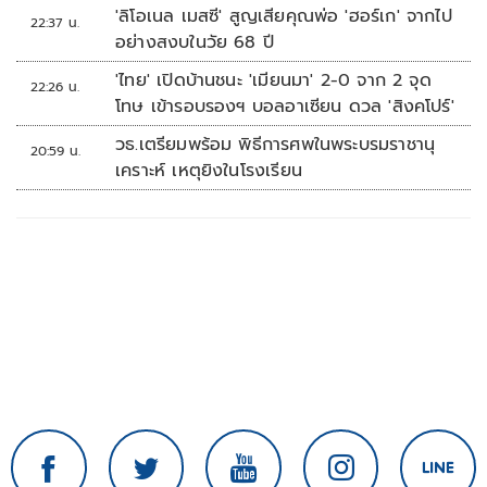
'ลิโอเนล เมสซี' สูญเสียคุณพ่อ 'ฮอร์เก' จากไป
22:37 น.
อย่างสงบในวัย 68 ปี
'ไทย' เปิดบ้านชนะ 'เมียนมา' 2-0 จาก 2 จุด
22:26 น.
โทษ เข้ารอบรองฯ บอลอาเซียน ดวล 'สิงคโปร์'
วธ.เตรียมพร้อม พิธีการศพในพระบรมราชานุ
20:59 น.
เคราะห์ เหตุยิงในโรงเรียน