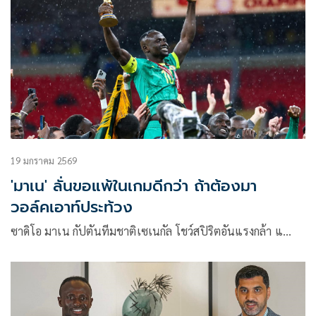
19 มกราคม 2569
'มาเน' ลั่นขอแพ้ในเกมดีกว่า ถ้าต้องมา
วอล์คเอาท์ประท้วง
ซาดิโอ มาเน กัปตันทีมชาติเซเนกัล โชว์สปิริตอันแรงกล้า แ…