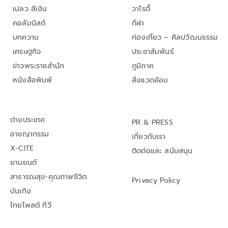
เปลว สีเงิน
วาไรตี้
คอลัมนิสต์
กีฬา
บทความ
ท่องเที่ยว – ศิลปวัฒนธรรม
เศรษฐกิจ
ประชาสัมพันธ์
ข่าวพระราชสำนัก
ภูมิภาค
หนังสือพิมพ์
สิ่งแวดล้อม
ต่างประเทศ
PR & PRESS
อาชญากรรม
เกี่ยวกับเรา
X-CITE
ติดต่อและ สนับสนุน
ยานยนต์
สาธารณสุข-คุณภาพชีวิต
Privacy Policy
บันเทิง
ไทยโพสต์ ทีวี