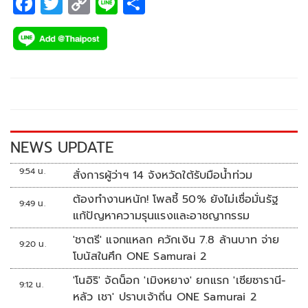
F
T
C
Li
S
ac
wi
o
n
h
e
tt
p
e
ar
b
er
y
e
o
Li
o
n
k
k
NEWS UPDATE
9:54 น.
สั่งการผู้ว่าฯ 14 จังหวัดใต้รับมือน้ำท่วม
ต้องทำงานหนัก! โพลชี้ 50% ยังไม่เชื่อมั่นรัฐ
9:49 น.
แก้ปัญหาความรุนแรงและอาชญากรรม
'ชาตรี' แจกแหลก ควักเงิน 7.8 ล้านบาท จ่าย
9:20 น.
โบนัสในศึก ONE Samurai 2
'โนอิริ' จัดน็อก 'เมิงหยาง' ยกแรก 'เซียซารานี-
9:12 น.
หลัว เชา' ปราบเจ้าถิ่น ONE Samurai 2