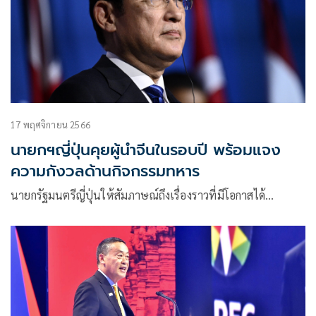
17 พฤศจิกายน 2566
นายกฯญี่ปุ่นคุยผู้นำจีนในรอบปี พร้อมแจง
ความกังวลด้านกิจกรรมทหาร
นายกรัฐมนตรีญี่ปุ่นให้สัมภาษณ์ถึงเรื่องราวที่มีโอกาสได้…