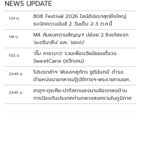
NEWS UPDATE
808 Festival 2026 ไลน์อัปแรกสุดยิ่งใหญ่
1:24 น.
ระเบิดความมันส์ 2 วันเต็ม 2-3 ต.ค.นี้
M4 คัมแบคตามสัญญา! ปล่อย 2 ซิงเกิลแรก
1:16 น.
'อะดรีนาลีน' และ 'ชอบU'
'ดั๊ม คาราบาว' รวมเพื่อนวัยมัธยมตั้งวง
1:02 น.
SweetCane (สวีทเคน)
โปรดเกล้าฯ 'พันเอกสุภัทร ชูตินันทน์' ดำรง
23:49 น.
ตำแหน่งนายทหารปฏิบัติการฯ-พระราชทานยศ
'พลตรี'
ซาอุฯ-ตุรเคีย-ปากีสถานลงนามข้อตกลงด้าน
23:45 น.
การป้องกันประเทศท่ามกลางสงครามในภูมิภาค