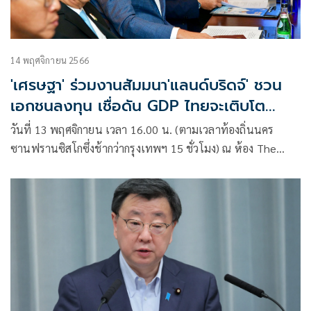
14 พฤศจิกายน 2566
'เศรษฐา' ร่วมงานสัมมนา'แลนด์บริดจ์' ชวน
เอกชนลงทุน เชื่อดัน GDP ไทยจะเติบโต
5.5% ต่อปี
วันที่ 13 พฤศจิกายน เวลา 16.00 น. (ตามเวลาท้องถิ่นนคร
ซานฟรานซิสโกซึ่งช้ากว่ากรุงเทพฯ 15 ชั่วโมง) ณ ห้อง The
Direct