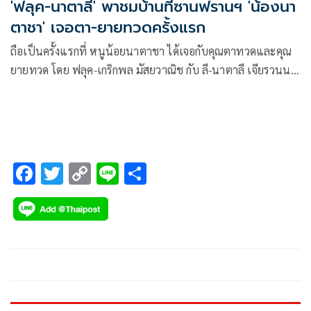
'ฟลุค-นาตาลี' พาชมบ้านที่ซานฟรานฯ 'น้องนา
ตาชา' เจอตา-ยายทวดครั้งแรก
ถือเป็นครั้งแรกที่ หนูน้อยนาตาชา ได้เจอกับคุณตาทวดและคุณ
ยายทวด โดย ฟลุค-เกริกพล มัสยวาณิช กับ ลี-นาตาลี เจียรวนนท์
เสิร์ฟโมเมนต์อบอุ่นสุดน่ารัก ผ่านทางยูทูบ FlukeLee จัด Road
Trip จากลอสแอนเจลิสไปซานฟรานซิสโก กว่า 6 ชั่วโมง พา
ลูกสาวเดินทางไปบ้านคุณตาทวดและคุณยายทวดที่อเมริกา
F
T
C
Li
S
ac
wi
o
n
h
e
tt
p
e
ar
b
er
y
e
o
Li
o
n
k
k