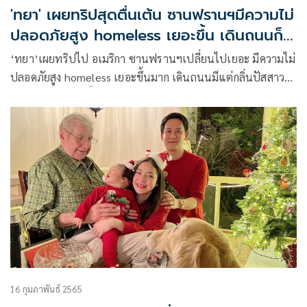
'ทยา' เผยทริปสุดตื่นเต้น ซานฟรานฯมีความไม่
ปลอดภัยสูง homeless เยอะขึ้น เดินถนนก็
ผวาโดน attack
‘ทยา’เผยทริปไป อเมริกา ซานฟรานฯเปลี่ยนไปเยอะ มีความไม่
ปลอดภัยสูง homeless เยอะขึ้นมาก เดินถนนมีแต่กลิ่นปัสสาวะ
ต้องวิ่งเร็วมาก ไม่งั้นอาจโดน attack ค่าครองชีพแพงมาก ศก.ก็
แย่ สรุปคิดถึงเมืองไทยมาก
16 กุมภาพันธ์ 2565