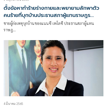
ตั้งข้อหาทำร้ายร่างกายและพยายามลักพาตัว
คนร้ายที่บุกบ้านประธานสภาผู้แทนราษฎร
สหรัฐฯ
ชายผู้ก่อเหตุบุกบ้านของแนนซี เพโลซี ประธานสภาผู้แทน
ราษฎ…
4 มีนาคม 2565